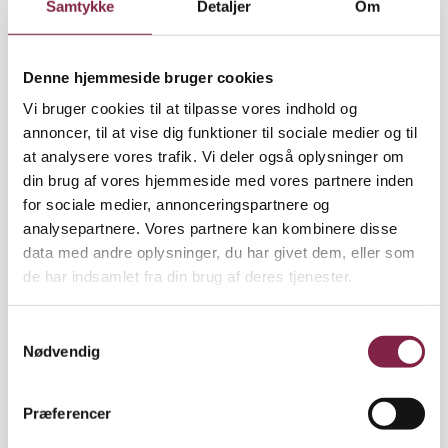
Samtykke
Detaljer
Om
peger på, at der er meget smagsdommeri og lidt
faglighed i undersøgelserne.
Denne hjemmeside bruger cookies
"Hvis jeg var vidne til den samme episode, som
Vi bruger cookies til at tilpasse vores indhold og
psykologen fremhæver med hamsteren, kunne jeg
annoncer, til at vise dig funktioner til sociale medier og til
angiveligt komme frem til den modsatte
at analysere vores trafik. Vi deler også oplysninger om
konklusion, nemlig at moderen ved at sætte
din brug af vores hjemmeside med vores partnere inden
grænser vil gøre det rigtige i situationen. Hun vil
for sociale medier, annonceringspartnere og
lære sit barn indlevelse og empati. Psykologen bør
analysepartnere. Vores partnere kan kombinere disse
heller ikke lade male­rier og tegninger på væggene
data med andre oplysninger, du har givet dem, eller som
få betydning for undersøgelsens udfald. Psykologen
de har indsamlet fra din brug af deres tjenester.
skal se på, om barnet har det godt i det miljø og den
kultur, som barnet lever i," siger Lise Merrild.
S
Nødvendig
a
m
t
Alvorlig dom. Når psykologen er færdig med en
Præferencer
y
børnesagkyndig undersøgelse, skal hun fortælle