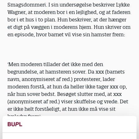
Smagsdommeri. I sin undersøgelse beskriver Lykke
Wagner, at moderen bor i en lejlighed, og at faderen
bor i et hus i to plan. Hun beskriver, at der hænger
et digt på væggen i moderens hjem. Hun skriver om
en episode, hvor barnet vil vise sin hamster frem:
'Men moderen tillader det ikke med den
begrundelse, at hamsteren sover. Da xxx (barnets
navn, anonymiseret af red.) protesterer, lader
moderen forstå, at hun da heller ikke tager xxx op,
når hun sover bedst. Besøget slutter med, at xxx
(anonymiseret af red.) viser skuffelse og vrede. Det
er ikke helt forståeligt, at hun ikke må vise sit
kæledyr frem'.
Flere af de kilder, Børn&Unge har talt med, og som
har kendskab til børne­sagkyndige undersøgelser,