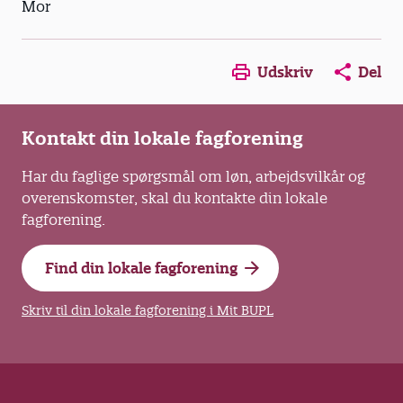
Mor
Opens in a new window
Opens in a new win
Opens in a
Udskriv
Del
Kontakt din lokale fagforening
Har du faglige spørgsmål om løn, arbejdsvilkår og
overenskomster, skal du kontakte din lokale
fagforening.
Find din lokale fagforening
Skriv til din lokale fagforening i Mit BUPL