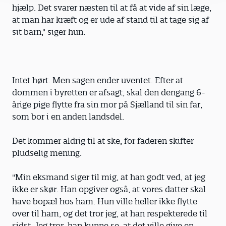
hjælp. Det svarer næsten til at få at vide af sin læge,
at man har kræft og er ude af stand til at tage sig af
sit barn," siger hun.
Intet hørt. Men sagen ender uventet. Efter at
dommen i byretten er afsagt, skal den dengang 6-
årige pige flytte fra sin mor på Sjælland til sin far,
som bor i en anden landsdel.
Det kommer aldrig til at ske, for faderen skifter
pludselig mening.
"Min eksmand siger til mig, at han godt ved, at jeg
ikke er skør. Han opgiver også, at vores datter skal
have bopæl hos ham. Hun ville heller ikke flytte
over til ham, og det tror jeg, at han respekterede til
sidst. Jeg tror, han kunne se, at det ville give en