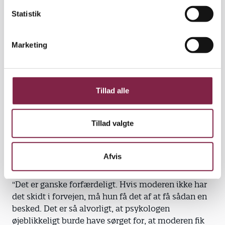
k
parterne om resultatet. Den 30-årige kvinde fra
k
Statistik
københavnsområdet husker tydeligt, da hun blev
e
bedt om at møde på psykologens kontor.
v
Marketing
a
"Hun startede med at sige til mig, at jeg måtte
l
forberede mig på, at det blev hårdt. Så kiggede hun
g
på mig ud over sine briller og gjorde en lang pause.
Derefter begyndte hun at fortælle mig om, hvor syg
Tillad alle
jeg var," fortæller moderen.
Tillad valgte
Dommen, som psykologen kommer med, er i alle
henseender meget alvorlig, vurderer psykolog
Margrethe Brun Hansen, som også er forfatter til en
Afvis
lang række bøger om børn og forældre.
"Det er ganske forfærdeligt. Hvis moderen ikke har
det skidt i forvejen, må hun få det af at få sådan en
besked. Det er så alvorligt, at psykologen
øjeblikkeligt burde have sørget for, at moderen fik