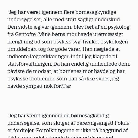
"Jeg har været igennem flere børnesagkyndige
undersøgelser, alle med stort sagligt underskud.
Den sidste jeg var igennem, blev ført af en psykolog
fra Gentofte. Mine børns mor havde uretmæssigt
hængt mig ud som psykisk syg, hvilket psykologen
umiddelbart tog for gode varer. Han nægtede at
indhente lægeerklæringer, indtil jeg klagede til
statsforvaltningen. Da han endelig indhentede dem,
påviste de modsat, at børnenes mor havde og har
psykiske problemer, som han så ikke synes, jeg
havde sympati nok for."Far
"Jeg har været igennem en børnesagkyndig
undersøgelse, som skriger af berøringsangst! Fokus
er fordrejet. Fortolkningerne er ikke på baggrund af
fakta, men udelukkende teorier og gisninger!