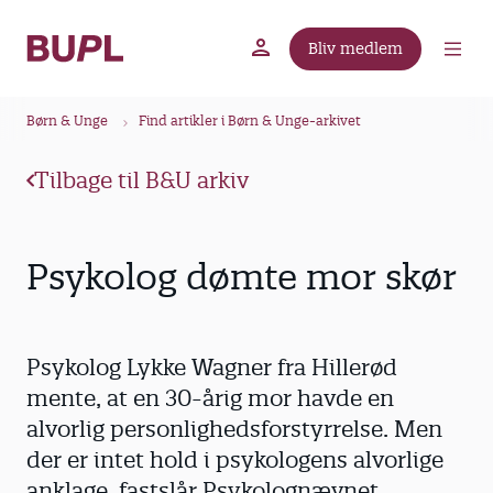
G
å
Bliv medlem
t
BUPL.dk
A-kassen
Lokal fagforening
i
B
l
Børn & Unge
Find artikler i Børn & Unge-arkivet
r
h
ø
o
Tilbage til B&U arkiv
v
d
e
k
d
r
Psykolog dømte mor skør
i
u
n
m
d
m
h
Psykolog Lykke Wagner fra Hillerød
o
e
mente, at en 30-årig mor havde en
l
alvorlig personlighedsforstyrrelse. Men
d
der er intet hold i psykologens alvorlige
anklage, fastslår Psykolognævnet.