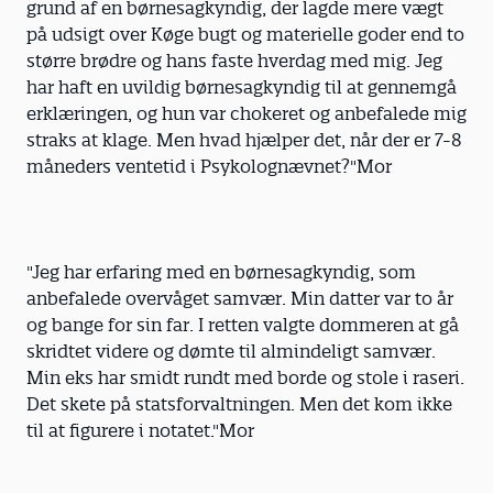
grund af en børnesagkyndig, der lagde mere vægt
på udsigt over Køge bugt og materielle goder end to
større brødre og hans faste hverdag med mig. Jeg
har haft en uvildig børnesagkyndig til at gennemgå
erklæringen, og hun var chokeret og anbefalede mig
straks at klage. Men hvad hjælper det, når der er 7-8
måneders ventetid i Psykolognævnet?"Mor
"Jeg har erfaring med en børnesagkyndig, som
anbefalede overvåget samvær. Min datter var to år
og bange for sin far. I retten valgte dommeren at gå
skridtet videre og dømte til almindeligt samvær.
Min eks har smidt rundt med borde og stole i raseri.
Det skete på statsforvaltningen. Men det kom ikke
til at figurere i notatet."Mor