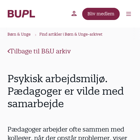
G
å
Bliv medlem
t
BUPL.dk
A-kassen
Lokal fagforening
i
B
l
Børn & Unge
Find artikler i Børn & Unge-arkivet
r
h
ø
o
Tilbage til B&U arkiv
v
d
e
k
d
r
Psykisk arbejdsmiljø.
i
u
n
Pædagoger er vilde med
m
d
samarbejde
m
h
o
e
l
d
Pædagoger arbejder ofte sammen med
kolleger, når der opstår problemer, viser