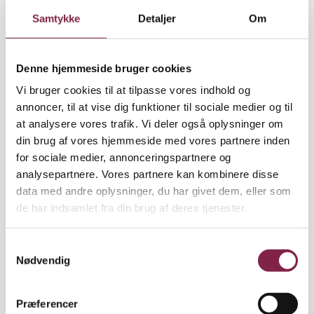
problemer fremadrettet. Vi kan være mere
Samtykke
Detaljer
Om
opmærksomme på de børn, hvor der har været
konflikter,« siger Rikke Blangshøj.
Denne hjemmeside bruger cookies
Lektor Frans Ørsted Andersen peger på, at
Vi bruger cookies til at tilpasse vores indhold og
samarbejde i konfliktsituationer også er vigtigt,
annoncer, til at vise dig funktioner til sociale medier og til
fordi det er med til at forebygge stress hos den
at analysere vores trafik. Vi deler også oplysninger om
enkelte pædagog.
din brug af vores hjemmeside med vores partnere inden
for sociale medier, annonceringspartnere og
»Det at være sammen om problemer gør, at man
analysepartnere. Vores partnere kan kombinere disse
oplever bedre trivsel. Samtidig ved vi, at
data med andre oplysninger, du har givet dem, eller som
institutioner med en god samarbejdskultur er mere
de har indsamlet fra din brug af deres tjenester.
effektive – altså i højere grad lever op til de mål, der
er sat i institutionen end de institutioner, hvor
S
medarbejderne skal klare sig selv,« siger lektoren.
Nødvendig
a
m
Lektor ved Professionshøjskolen UCC Peter Wick,
t
som har skrevet bogen ’Sådan håndterer du
Præferencer
y