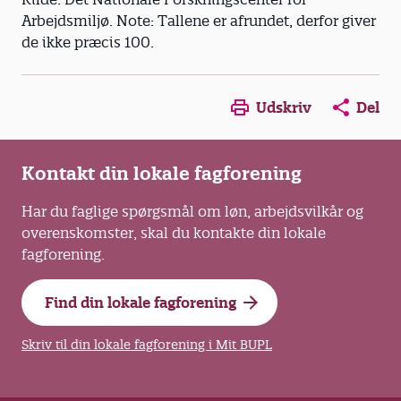
Arbejdsmiljø. Note: Tallene er afrundet, derfor giver
de ikke præcis 100.
Opens in a new window
Opens in a new win
Opens in a
Udskriv
Del
Kontakt din lokale fagforening
Har du faglige spørgsmål om løn, arbejdsvilkår og
overenskomster, skal du kontakte din lokale
fagforening.
Find din lokale fagforening
Skriv til din lokale fagforening i Mit BUPL