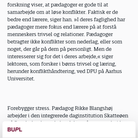
forskning viser, at pædagoger er gode til at
samarbejde om at løse konflikter. Faktisk er de
bedre end lærere, siger han. »I deres faglighed har
pædagoger mere fokus end lærere på at forstå
menneskers trivsel og relationer. Pædagoger
betragter ikke konflikter som nederlag, eller som
noget, der går på dem på personligt. Men de
interesserer sig for det i deres arbejde,« siger
lektoren, som forsker i børns trivsel og læring,
herunder konflikthåndtering, ved DPU på Aarhus
Universitet.
Forebygger stress. Pædagog Rikke Blangshøj
arbejder i den integrerede daginstitution Skatteøen
på Bornholm, hvor de har fokus på at samarbejde,
når der opstår problemer. »Det er vigtigt at
samarbejde, fordi det kan være med til at forebygge