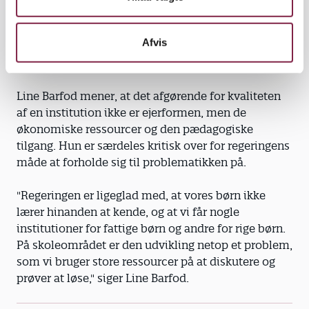
fællesskaber og solidaritet bliver ødelagt. Hvis man
ikke længere møder forskellige børn i vuggestue og
Afvis
børnehave, får man ikke en forståelse for, at der
findes forskellige slags mennesker," siger hun.
Line Barfod mener, at det afgørende for kvaliteten
af en institution ikke er ejerformen, men de
økonomiske ressourcer og den pædagogiske
tilgang. Hun er særdeles kritisk over for regeringens
måde at forholde sig til problematikken på.
"Regeringen er ligeglad med, at vores børn ikke
lærer hinanden at kende, og at vi får nogle
institutioner for fattige børn og andre for rige børn.
På skoleområdet er den udvikling netop et problem,
som vi bruger store ressourcer på at diskutere og
prøver at løse," siger Line Barfod.