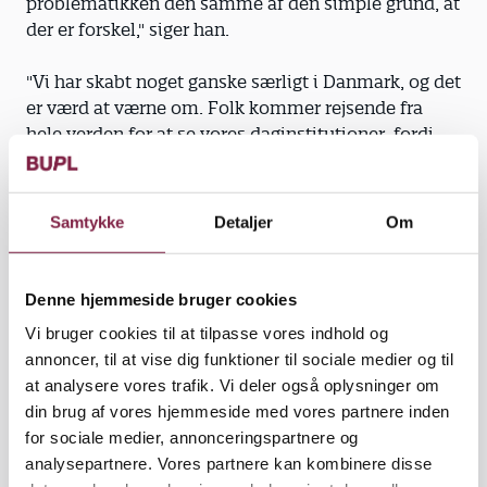
problematikken den samme af den simple grund, at
der er forskel," siger han.
"Vi har skabt noget ganske særligt i Danmark, og det
er værd at værne om. Folk kommer rejsende fra
hele verden for at se vores daginstitutioner, fordi
institutionerne er med til at skabe
sammenhængskraften i vores samfund, og det
skriger vi på i disse år," vurderer han.
Samtykke
Detaljer
Om
Hvis daginstitutioner var ligesom supermarkeder,
kunne forældrene bare gå et andet sted hen, hvis de
Denne hjemmeside bruger cookies
ville have noget andet. Men det handler om vores
Vi bruger cookies til at tilpasse vores indhold og
børn, og dem flytter man ikke rundt på efter
annoncer, til at vise dig funktioner til sociale medier og til
forgodtbefindende, fastslår Søren Winther.
at analysere vores trafik. Vi deler også oplysninger om
din brug af vores hjemmeside med vores partnere inden
"Daginstitutionen danner rammen om et værdifuldt
for sociale medier, annonceringspartnere og
fællesskab, der har stor social betydning for børn og
analysepartnere. Vores partnere kan kombinere disse
forældre," siger han og bakkes op af årets