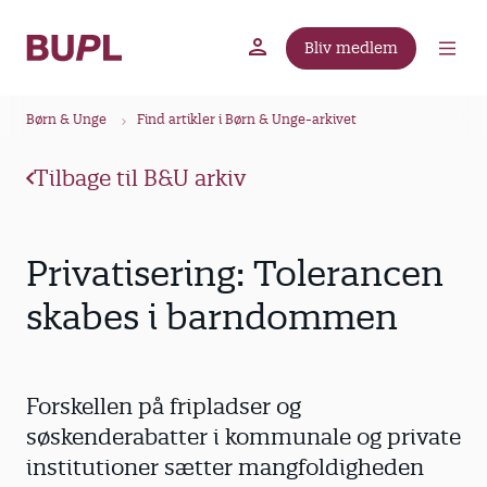
G
å
Bliv medlem
t
BUPL.dk
A-kassen
Lokal fagforening
i
B
l
Børn & Unge
Find artikler i Børn & Unge-arkivet
r
h
ø
o
Tilbage til B&U arkiv
v
d
e
k
d
r
Privatisering: Tolerancen
i
u
n
skabes i barndommen
m
d
m
h
o
e
Forskellen på fripladser og
l
d
søskenderabatter i kommunale og private
institutioner sætter mangfoldigheden