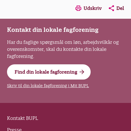
Opens in a new window
Opens in a new win
Opens in a
Udskriv
Del
Kontakt din lokale fagforening
Har du faglige spørgsmål om løn, arbejdsvilkår og
overenskomster, skal du kontakte din lokale
fagforening.
Find din lokale fagforening
Skriv til din lokale fagforening i Mit BUPL
Kontakt BUPL
Presse