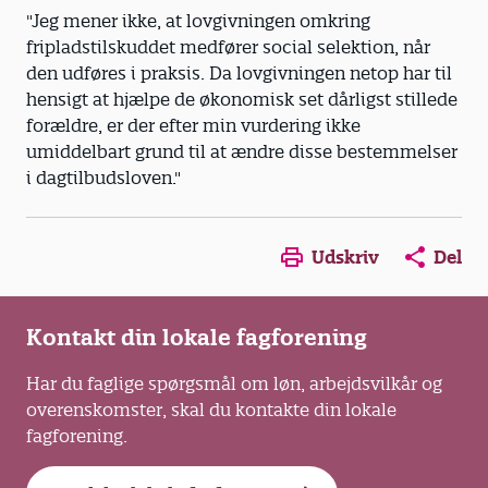
"Jeg mener ikke, at lovgivningen omkring
fripladstilskuddet medfører social selektion, når
den udføres i praksis. Da lovgivningen netop har til
hensigt at hjælpe de økonomisk set dårligst stillede
forældre, er der efter min vurdering ikke
umiddelbart grund til at ændre disse bestemmelser
i dagtilbudsloven."
Opens in a new window
Opens in a new win
Opens in a
Udskriv
Del
Kontakt din lokale fagforening
Har du faglige spørgsmål om løn, arbejdsvilkår og
overenskomster, skal du kontakte din lokale
fagforening.