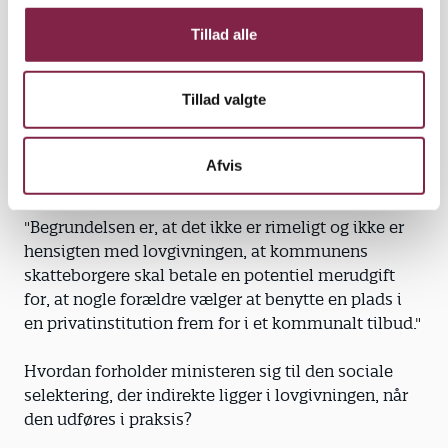
g
om regeringens holdning til forskellene på
fripladsberegningerne. Ministeren svarede på mail,
Tillad alle
kort tid før hun forlod posten som minister.
Tillad valgte
Hvad er forklaringen på, at driftsomkostninger til
dagplejepladser medregnes i fripladsberegningen,
så snart det drejer sig om beregningen til en friplads
Afvis
i en privat institution?
"Begrundelsen er, at det ikke er rimeligt og ikke er
hensigten med lovgivningen, at kommunens
skatteborgere skal betale en potentiel merudgift
for, at nogle forældre vælger at benytte en plads i
en privatinstitution frem for i et kommunalt tilbud."
Hvordan forholder ministeren sig til den sociale
selektering, der indirekte ligger i lovgivningen, når
den udføres i praksis?