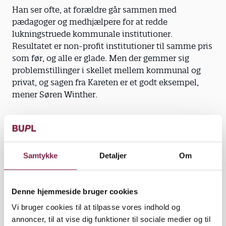
Han ser ofte, at forældre går sammen med
pædagoger og medhjælpere for at redde
lukningstruede kommunale institutioner.
Resultatet er non-profit institutioner til samme pris
som før, og alle er glade. Men der gemmer sig
problemstillinger i skellet mellem kommunal og
privat, og sagen fra Kareten er et godt eksempel,
mener Søren Winther.
"Historien viser, at der bliver sat gang i nogle
sociale sorteringsmekanismer, og det er lige præcis
det, vi frygter. Det stigende antal privatinstitutioner
kan på lang sigt udhule det kommunale system,"
Samtykke
Detaljer
Om
siger han.
I det konkrete eksempel ville det være helt rimeligt,
Denne hjemmeside bruger cookies
at forældrene fik lov til at beholde den fulde
Vi bruger cookies til at tilpasse vores indhold og
friplads, fordi institutionen var kommunal, da deres
annoncer, til at vise dig funktioner til sociale medier og til