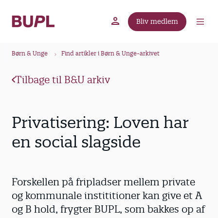
G
å
Bliv medlem
t
BUPL.dk
A-kassen
Lokal fagforening
i
B
l
Børn & Unge
Find artikler i Børn & Unge-arkivet
r
h
ø
o
Tilbage til B&U arkiv
v
d
e
k
d
r
Privatisering: Loven har
i
u
n
en social slagside
m
d
m
h
o
e
Forskellen på fripladser mellem private
l
d
og kommunale instititioner kan give et A
og B hold, frygter BUPL, som bakkes op af