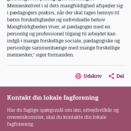
Menneskelivet i al dets mangfoldighed afspejler sig
i pædagogers praksis, når der skal tages hensyn til
børns forskelligheder og individuelle behov.
Mangfoldigheden viser, at pædagoger med en
personlig og professionel tilgang til arbejdet kan
indgå i mange forskellige sociale, pædagogiske og
personlige sammenhænge med mange forskellige
mennesker," siger formanden.
Opens in a new window
Opens in a new win
Opens in a
Udskriv
Del
Kontakt din lokale fagforening
Har du faglige spørgsmål om løn, arbejdsvilkår og
overenskomster, skal du kontakte din lokale
fagforening.