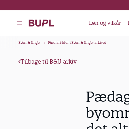
G
å
t
Løn og vilkår
i
l
B
Børn & Unge
Find artikler i Børn & Unge-arkivet
h
r
o
ø
v
Tilbage til B&U arkiv
d
e
k
d
i
r
Pædago
n
u
d
m
byområ
h
m
o
e
l