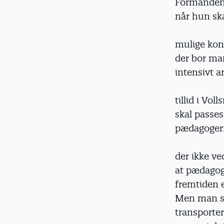
Formanden 
når hun ska
mulige kons
der bor man
intensivt a
tillid i Vo
skal passes
pædagoger
der ikke ve
at pædagoge
fremtiden e
Men man sk
transporte