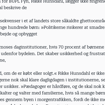
for BUPL Fyn, Rikke Hunsdahl, lægger ikke fingren
l beskrive de
ekvenser i et af landets store såkaldte ghettoområ
ge hundrede børn: »Politikerne risikerer at smadre
rbejde og opbygget
llsmoses daginstitutioner, hvis 70 procent af børnen
 udenfor bydelen. Det skaber usikkerhed og frustra
ne,
d, om de er købt eller solgt.« Rikke Hunsdahl er ikke 
rne nok skal klare dagligdagen i institutionerne, 
r usikker. »Pædagoger er hårdføre, og de skal nok k
alter og valter med familierne, hvis så mange børn
res gennem byen i morgentrafikken, fordi de ikke 