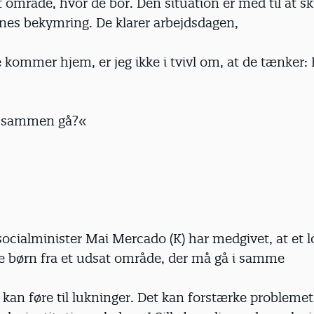
t område, hvor de bor. Den situation er med til at sk
es bekymring. De klarer arbejdsdagen,
kommer hjem, er jeg ikke i tvivl om, at de tænker: 
lt sammen gå?«
ocialminister Mai Mercado (K) har medgivet, at et lo
 børn fra et udsat område, der må gå i samme
, kan føre til lukninger. Det kan forstærke probleme