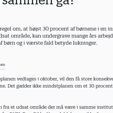
t sammen gå?
egel om, at højst 30 procent af børnene i en i
sat område, kan undergrave mange års arbejde,
af børn og i værste fald betyde lukninger.
sen
planen vedtages i oktober, vil den få store konsekv
e. Det gælder ikke mindstplanen om et 30 procents 
 fra et udsat område der må være i samme institut