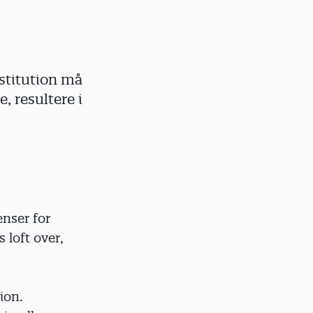
nstitution må
 resultere i
enser for
loft over,
ion.