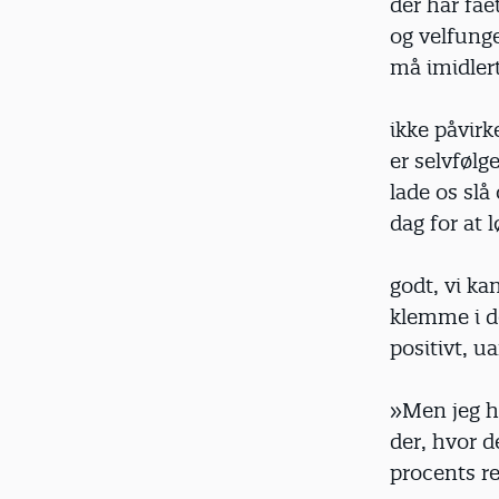
der har fåe
og velfung
må imidler
ikke påvirk
er selvfølg
lade os sl
dag for at 
godt, vi k
klemme i de
positivt, 
»Men jeg h
der, hvor d
procents re