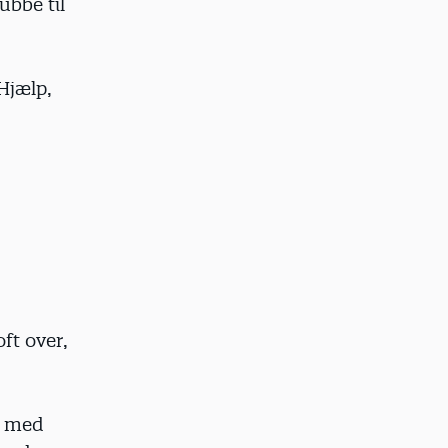
ubbe til
Hjælp,
ft over,
t med