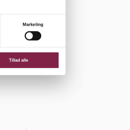
 svært at
Marketing
ade være
r gående
klare det,
Tillad alle