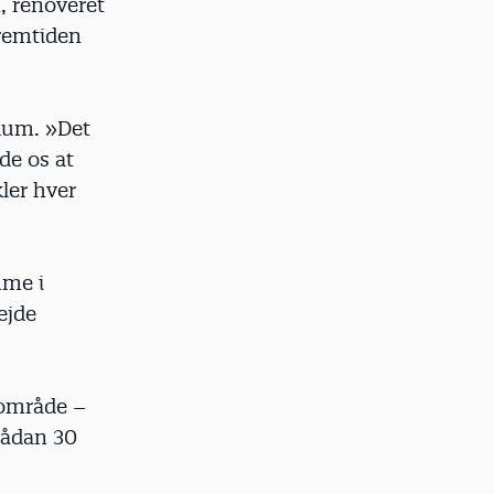
n, renoveret
fremtiden
ndum. »Det
ade os at
ler hver
mme i
ejde
rområde –
 sådan 30