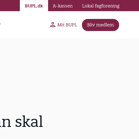
BUPL.dk
A-kassen
Lokal fagforening
r
Mit BUPL
Bliv medlem
n skal