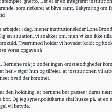
t stemplet ’ghetto’. Det er er en integreret institutio
erende, som risikerer at blive ramt. Bekymring om 
tid
e arbejdet i dag, mener institutionsleder Lone Brø
elig en situation, vi snakker om, men vi kan ikke till
å omkuld. Tværtimod holder vi hovedet koldt og knok
løse vores opgave så
an. Børnene må jo under ingen omstændigheder ko
t her,« siger hun og tilføjer, at institutionen vil arb
uanset hvad der kommer.
ar den holdning, at børnene bør passes i deres næ
e bor. Og jeg synes,politikerne skal huske på, at en
gel vil betyde,