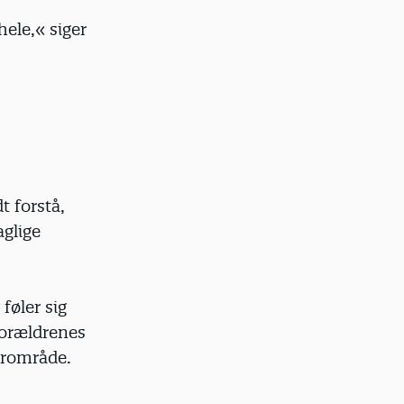
hele,« siger
t forstå,
aglige
føler sig
forældrenes
ærområde.