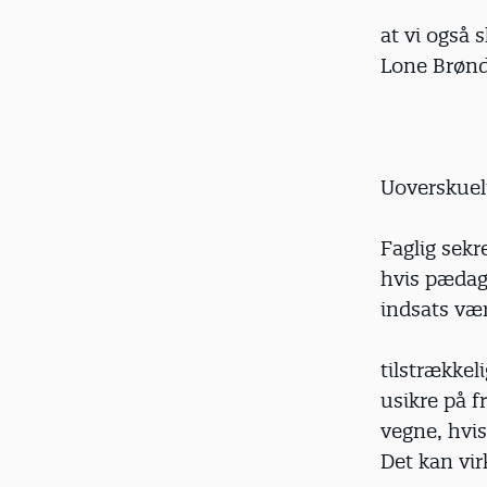
at vi også s
Lone Brøn
Uoverskuel
Faglig sek
hvis pædago
indsats væ
tilstrækkel
usikre på 
vegne, hvi
Det kan vir