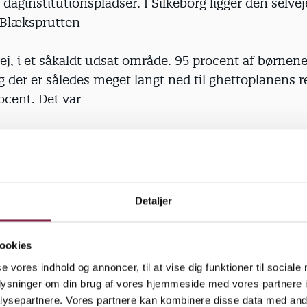
aginstitutionspladser. I Silkeborg ligger den selve
n Blæksprutten
j, i et såkaldt udsat område. 95 procent af børnene
 der er således meget langt ned til ghettoplanens 
ocent. Det var
et af en en mavepuster, dapædagogerne første gan
s intentioner. »Ja, det gav da af et ryk i os. Hvad v
de? Som
Detaljer
 er vi ikke med i kommunens jobgarantiordning, og
 være sikre på at få andet arbejde, hvis institutionen
ookies
ikkerhed og
se vores indhold og annoncer, til at vise dig funktioner til sociale
oplysninger om din brug af vores hjemmeside med vores partnere i
 over i’et, så nu søger vi om at blive en kommunal i
ysepartnere. Vores partnere kan kombinere disse data med andr