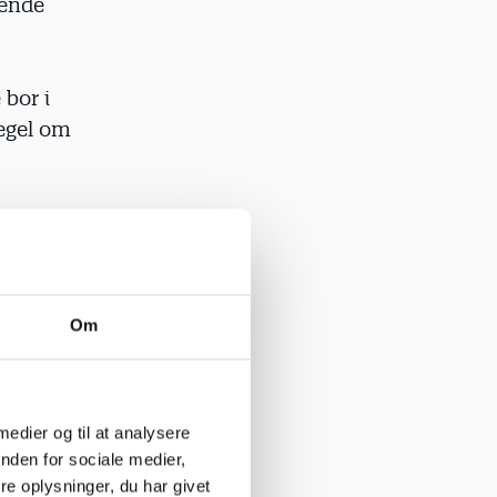
jende
 bor i
regel om
g hørte om
il det komme
Om
 dermed
 lukker. Det
 medier og til at analysere
nden for sociale medier,
nstitution,
e oplysninger, du har givet