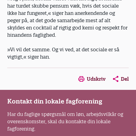
har turdet skubbe pensum væk, hvis det sociale
ikke har fungeret,« siger han anerkendende og
peger på, at det gode samarbejde mest af alt
skyldes en cocktail af rigtig god kemi og respekt for
hinandens faglighed.
»Vi vil det samme. Og vi ved, at det sociale er så
vigtigt,« siger han.
Opens in a new window
Opens in a new win
Opens in a
Udskriv
Del
Kontakt din lokale fagforening
Har du faglige spørgsmål om løn, arbejdsvilkår og
overenskomster, skal du kontakte din lokale
fagforening.