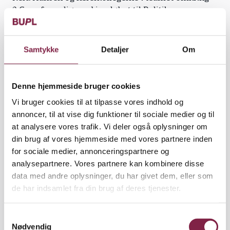
3.C var for nylig med i opløbet til Politikens
Undervisningspris. Forældre og elever nominerede
teamet for samarbejdet mellem de to faggrupper
som helt specielt og prisværdigt båret af
Samtykke
Detaljer
Om
engagement og kærlighed til børnene.
Denne hjemmeside bruger cookies
Vi bruger cookies til at tilpasse vores indhold og
Matematik i skolegården. ’Keld kan have fem børn
annoncer, til at vise dig funktioner til sociale medier og til
hængene på sig og inddrager børnene i
at analysere vores trafik. Vi deler også oplysninger om
småreparationer og byggeprojekter på
din brug af vores hjemmeside med vores partnere inden
udearealerne. Han tog tid på den sløsede
for sociale medier, annonceringspartnere og
omklædning efter idræt og lovede flødeboller den
analysepartnere. Vores partnere kan kombinere disse
dag hele klassen kunne klare det på 10 minutter.
data med andre oplysninger, du har givet dem, eller som
Det lykkedes. I UU-timerne taler han med eleverne
de har indsamlet fra din brug af deres tjenester.
om det, der rører dem: det amerikanske
præsidentvalg, frygt for en Tredje Verdenskrig og
S
hvorfor vinderen af Melodi Grand Prix har fuldskæg
Nødvendig
a