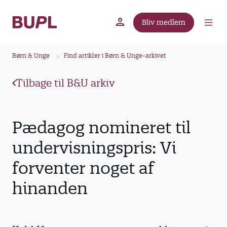
G
å
Bliv medlem
t
BUPL.dk
A-kassen
Lokal fagforening
i
B
l
Børn & Unge
Find artikler i Børn & Unge-arkivet
r
h
ø
o
Tilbage til B&U arkiv
v
d
e
k
d
r
Pædagog nomineret til
i
u
n
undervisningspris: Vi
m
d
forventer noget af
m
h
o
e
hinanden
l
d