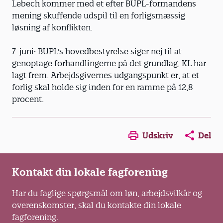
Lebech kommer med et efter BUPL-formandens
mening skuffende udspil til en forligsmæssig
løsning af konflikten.
7. juni: BUPL's hovedbestyrelse siger nej til at
genoptage forhandlingerne på det grundlag, KL har
lagt frem. Arbejdsgivernes udgangspunkt er, at et
forlig skal holde sig inden for en ramme på 12,8
procent.
Opens in a new window
Opens in a new win
Opens in a
Udskriv
Del
Kontakt din lokale fagforening
Har du faglige spørgsmål om løn, arbejdsvilkår og
overenskomster, skal du kontakte din lokale
fagforening.