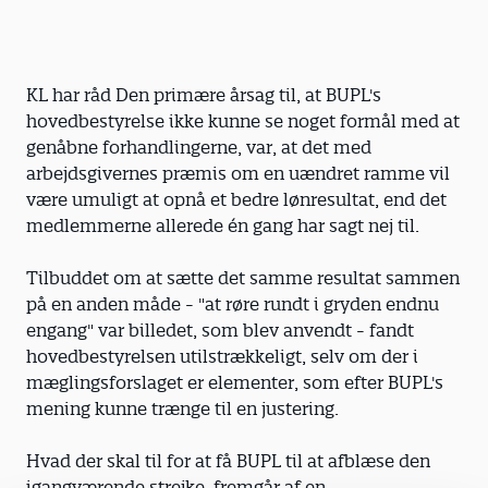
KL har råd Den primære årsag til, at BUPL's
hovedbestyrelse ikke kunne se noget formål med at
genåbne forhandlingerne, var, at det med
arbejdsgivernes præmis om en uændret ramme vil
være umuligt at opnå et bedre lønresultat, end det
medlemmerne allerede én gang har sagt nej til.
Tilbuddet om at sætte det samme resultat sammen
på en anden måde - "at røre rundt i gryden endnu
engang" var billedet, som blev anvendt - fandt
hovedbestyrelsen utilstrækkeligt, selv om der i
mæglingsforslaget er elementer, som efter BUPL's
mening kunne trænge til en justering.
Hvad der skal til for at få BUPL til at afblæse den
igangværende strejke, fremgår af en