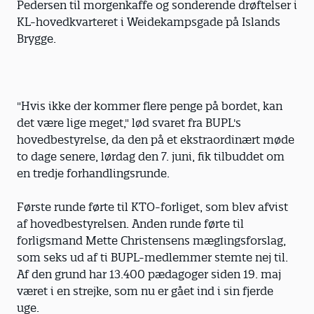
Pedersen til morgenkaffe og sonderende drøftelser i
KL-hovedkvarteret i Weidekampsgade på Islands
Brygge.
"Hvis ikke der kommer flere penge på bordet, kan
det være lige meget," lød svaret fra BUPL's
hovedbestyrelse, da den på et ekstraordinært møde
to dage senere, lørdag den 7. juni, fik tilbuddet om
en tredje forhandlingsrunde.
Første runde førte til KTO-forliget, som blev afvist
af hovedbestyrelsen. Anden runde førte til
forligsmand Mette Christensens mæglingsforslag,
som seks ud af ti BUPL-medlemmer stemte nej til.
Af den grund har 13.400 pædagoger siden 19. maj
været i en strejke, som nu er gået ind i sin fjerde
uge.