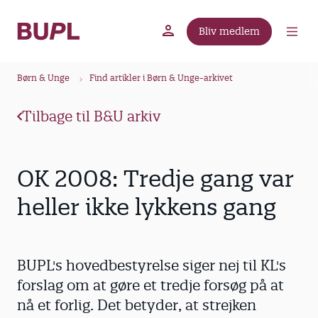
G
å
Bliv medlem
t
BUPL.dk
A-kassen
Lokal fagforening
i
B
l
Børn & Unge
Find artikler i Børn & Unge-arkivet
r
h
ø
o
Tilbage til B&U arkiv
v
d
e
k
d
r
OK 2008: Tredje gang var
i
u
n
heller ikke lykkens gang
m
d
m
h
o
e
BUPL's hovedbestyrelse siger nej til KL's
l
d
forslag om at gøre et tredje forsøg på at
nå et forlig. Det betyder, at strejken