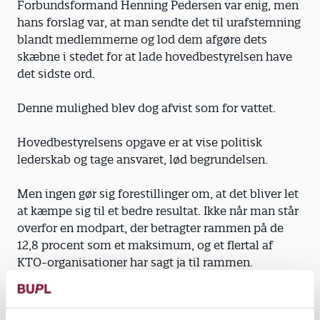
Forbundsformand Henning Pedersen var enig, men
hans forslag var, at man sendte det til urafstemning
blandt medlemmerne og lod dem afgøre dets
skæbne i stedet for at lade hovedbestyrelsen have
det sidste ord.
Denne mulighed blev dog afvist som for vattet.
Hovedbestyrelsens opgave er at vise politisk
lederskab og tage ansvaret, lød begrundelsen.
Men ingen gør sig forestillinger om, at det bliver let
at kæmpe sig til et bedre resultat. Ikke når man står
overfor en modpart, der betragter rammen på de
12,8 procent som et maksimum, og et flertal af
KTO-organisationer har sagt ja til rammen.
Den gennemgående holdning hos flertallet i
hovedbestyrelsen blev sammenfattet af Liselotte