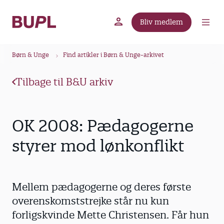
G
å
Bliv medlem
t
BUPL.dk
A-kassen
Lokal fagforening
i
B
l
Børn & Unge
Find artikler i Børn & Unge-arkivet
r
h
ø
o
Tilbage til B&U arkiv
v
d
e
k
d
r
OK 2008: Pædagogerne
i
u
n
styrer mod lønkonflikt
m
d
m
h
o
e
Mellem pædagogerne og deres første
l
d
overenskomststrejke står nu kun
forligskvinde Mette Christensen. Får hun