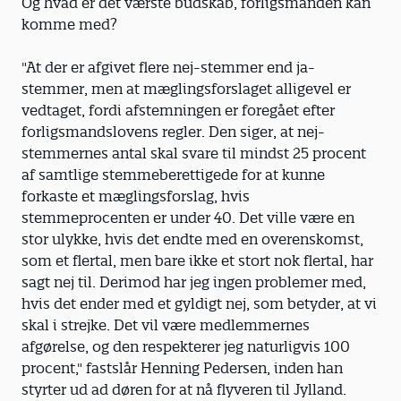
Og hvad er det værste budskab, forligsmanden kan
komme med?
"At der er afgivet flere nej-stemmer end ja-
stemmer, men at mæglingsforslaget alligevel er
vedtaget, fordi afstemningen er foregået efter
forligsmandslovens regler. Den siger, at nej-
stemmernes antal skal svare til mindst 25 procent
af samtlige stemmeberettigede for at kunne
forkaste et mæglingsforslag, hvis
stemmeprocenten er under 40. Det ville være en
stor ulykke, hvis det endte med en overenskomst,
som et flertal, men bare ikke et stort nok flertal, har
sagt nej til. Derimod har jeg ingen problemer med,
hvis det ender med et gyldigt nej, som betyder, at vi
skal i strejke. Det vil være medlemmernes
afgørelse, og den respekterer jeg naturligvis 100
procent," fastslår Henning Pedersen, inden han
styrter ud ad døren for at nå flyveren til Jylland.