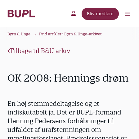
G
å
Bliv medlem
t
BUPL.dk
A-kassen
Lokal fagforening
i
B
l
Børn & Unge
Find artikler i Børn & Unge-arkivet
r
h
ø
o
Tilbage til B&U arkiv
v
d
e
k
d
r
OK 2008: Hennings drøm
i
u
n
m
d
m
h
En høj stemmedeltagelse og et
o
e
indiskutabelt ja. Det er BUPL-formand
l
Henning Pedersens forhåbninger til
d
udfaldet af urafstemningen om
mæglingsforslaget. Rædselsscenariet er,