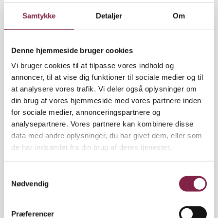
Hvordan synes du, at mæglingsforslaget bliver
Samtykke
Detaljer
Om
modtaget?
"Generelt er der en stor skepsis. Der er dels en tvivl
Denne hjemmeside bruger cookies
om, hvad mæglingsforslaget indebærer, dels en
Vi bruger cookies til at tilpasse vores indhold og
forundring over, at der overhovedet kom et forslag
annoncer, til at vise dig funktioner til sociale medier og til
på et tidspunkt, hvor man havde indstillet sig på, at
at analysere vores trafik. Vi deler også oplysninger om
nu ville der blive strejke. Men jeg møder da også en
din brug af vores hjemmeside med vores partnere inden
gryende interesse for at diskutere det faktiske
for sociale medier, annonceringspartnere og
indhold, som ikke ret mange forholdt sig til på de
analysepartnere. Vores partnere kan kombinere disse
første medlemsmøder, jeg deltog i."
data med andre oplysninger, du har givet dem, eller som
de har indsamlet fra din brug af deres tjenester.
Hvad ville du tænke, hvis du nu var pædagog i
S
Nødvendig
Odense og sad over for stemmesedlen?
a
m
"Jeg ville veje to forhold op mod hinanden. Først
t
Præferencer