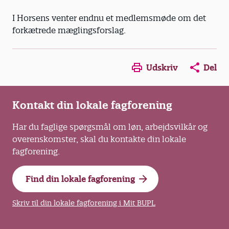
I Horsens venter endnu et medlemsmøde om det
forkætrede mæglingsforslag.
Opens in a new window
Opens in a new win
Opens in a
Udskriv
Del
Kontakt din lokale fagforening
Har du faglige spørgsmål om løn, arbejdsvilkår og
overenskomster, skal du kontakte din lokale
fagforening.
Find din lokale fagforening
Skriv til din lokale fagforening i Mit BUPL