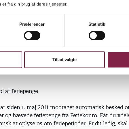
et fra din brug af deres tjenester.
bagebetaling kan det give karantæne. Det vil sige sto
n periode fra a-kassen. Ved større fejludbetalinger, s
Præferencer
Statistik
litianmeldelse.
et vigtig, at du er meget omhyggelig og præcis med 
le løntimer fra deltidsjob, vikariater eller andet, nå
 kort til a-kassen.
Tillad valgte
l af feriepenge
ar siden 1. maj 2011 modtaget automatisk besked 
er og hævede feriepenge fra Feriekonto. Får du ydels
husk at oplyse os om ferieperioder. Er du ledig, skal