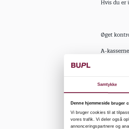
Hvis du er 
Øget kontro
A-kasserne 
ingen får b
eftertjekke
en samkøri
lønudbetali
Samtykke
alle arbejd
Denne hjemmeside bruger c
Kontrollen
Vi bruger cookies til at tilpas
eller sjusk
vores trafik. Vi deler også 
efterlønsko
annonceringspartnere og anal