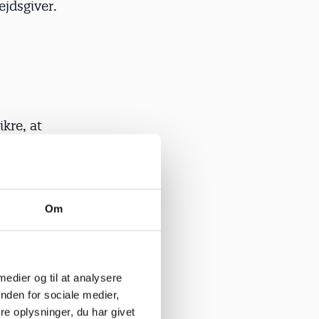
ejdsgiver.
kre, at
skal nu
et sker ved
ister, som
Om
n glemmer
 medier og til at analysere
t eller
nden for sociale medier,
e oplysninger, du har givet