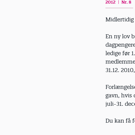
2012
Nr. 8
d
Midlertidi
En ny lov 
dagpengere
ledige før 
medlemmer,
31.12. 2010
Forlængels
gavn, hvis 
juli-31. de
Du kan få f