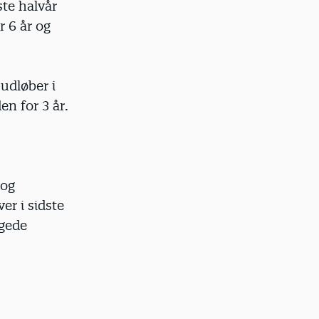
ste halvår
r 6 år og
 udløber i
en for 3 år.
 og
er i sidste
ngede
.