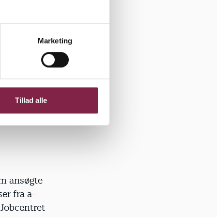
p for
kal der
Marketing
at oplyse
r du
Tillad alle
om ansøgte
er fra a-
 Jobcentret