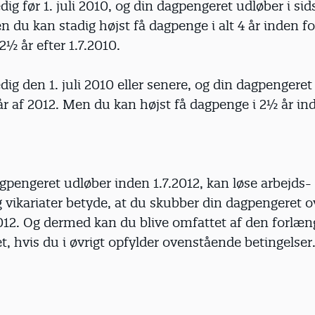
edig før 1. juli 2010, og din dagpengeret udløber i sid
n du kan stadig højst få dagpenge i alt 4 år inden fo
½ år efter 1.7.2010.
edig den 1. juli 2010 eller senere, og din dagpengeret
år af 2012. Men du kan højst få dagpenge i 2½ år ind
gpengeret udløber inden 1.7.2012, kan løse arbejds-
 vikariater betyde, at du skubber din dagpengeret ov
2012. Og dermed kan du blive omfattet af den forlæ
, hvis du i øvrigt opfylder ovenstående betingelser