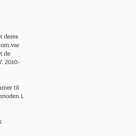
t deres
som var
t de
7. 2010-
mer til
erioden 1.
s