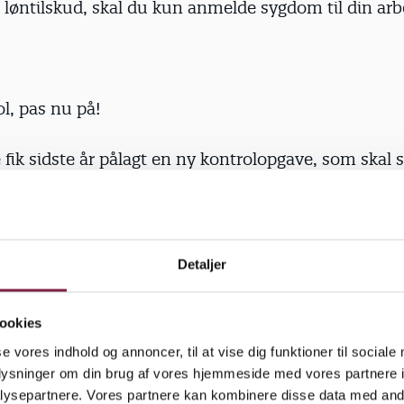
i løntilskud, skal du kun anmelde sygdom til din arb
l, pas nu på!
fik sidste år pålagt en ny kontrolopgave, som skal si
åde dagpenge og løn for timer, hvor de arbejder. Vi 
 alle vores udbetalinger til ledige og efterlønnere. D
ng af udbetalinger fra a-kassen og medlemmernes
nger fra det centrale indkomstregister. Det er et reg
Detaljer
sgivere skal indberette til hver måned.
ookies
 har desværre vist, at der er medlemmer, som ente
se vores indhold og annoncer, til at vise dig funktioner til sociale
er med at oplyse antal løntimer på deres dagpengekor
oplysninger om din brug af vores hjemmeside med vores partnere i
rt. Og det koster dyrt.
ysepartnere. Vores partnere kan kombinere disse data med andr