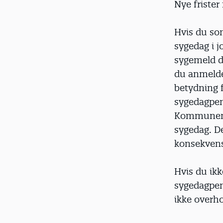
Nye friste
Hvis du som
sygedag i j
sygemeld di
du anmelde
betydning f
sygedagpen
Kommunen s
sygedag. Det
konsekvens
Hvis du ik
sygedagpeng
ikke overho