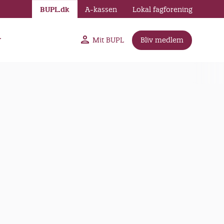
BUPL.dk
A-kassen
Lokal fagforening
r
Mit BUPL
Bliv medlem