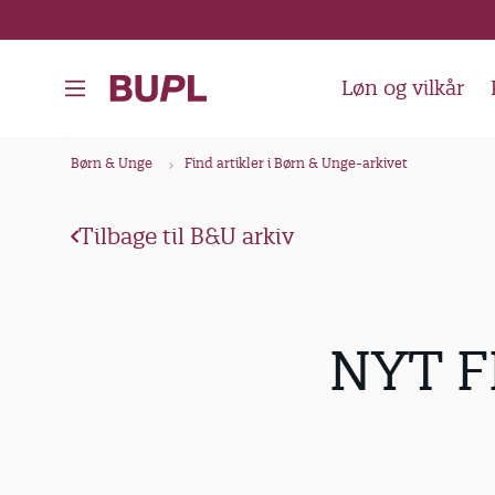
G
å
t
Løn og vilkår
i
l
B
Børn & Unge
Find artikler i Børn & Unge-arkivet
h
r
o
ø
v
Tilbage til B&U arkiv
d
e
k
d
i
r
NYT F
n
u
d
m
h
m
o
e
l