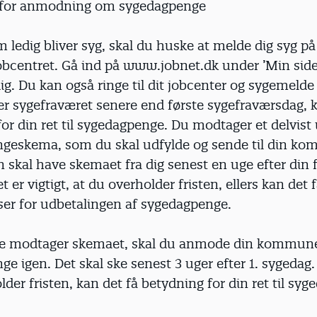
r for anmodning om sygedagpenge
 ledig bliver syg, skal du huske at melde dig syg på 
obcentret. Gå ind på www.jobnet.dk under ’Min side’
g. Du kan også ringe til dit jobcenter og sygemelde 
r sygefraværet senere end første sygefraværsdag, k
or din ret til sygedagpenge. Du modtager et delvist 
geskema, som du skal udfylde og sende til din k
kal have skemaet fra dig senest en uge efter din f
 er vigtigt, at du overholder fristen, ellers kan det 
er for udbetalingen af sygedagpenge.
ke modtager skemaet, skal du anmode din kommu
e igen. Det skal ske senest 3 uger efter 1. sygedag.
lder fristen, kan det få betydning for din ret til sy