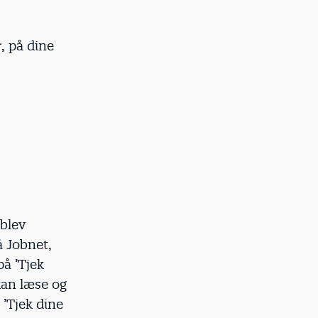
, på dine
blev
å Jobnet,
på ’Tjek
kan læse og
 ’Tjek dine