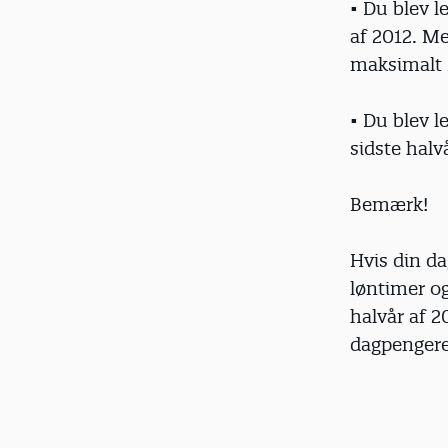
• Du blev l
af 2012. Me
maksimalt 2
• Du blev l
sidste halv
Bemærk!
Hvis din da
løntimer og
halvår af 
dagpengeret