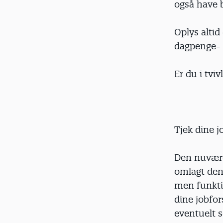
også have 
Oplys altid
dagpenge- e
Er du i tvi
Tjek dine j
Den nuvære
omlagt den 
men funktio
dine jobfor
eventuelt s