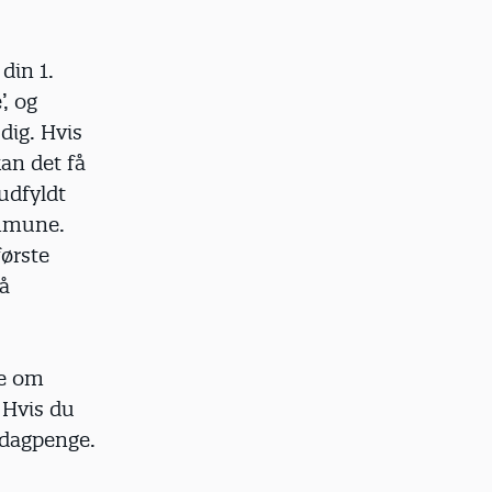
din 1.
, og
dig. Hvis
an det få
udfyldt
ommune.
ørste
få
ne om
 Hvis du
gedagpenge.