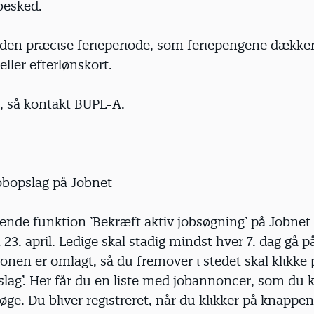
besked.
 den præcise ferieperiode, som feriepengene dækker
ller efterlønskort.
vl, så kontakt BUPL-A.
obopslag på Jobnet
nde funktion ’Bekræft aktiv jobsøgning’ på Jobnet 
23. april. Ledige skal stadig mindst hver 7. dag gå p
nen er omlagt, så du fremover i stedet skal klikke 
slag’. Her får du en liste med job­annoncer, som du 
øge. Du bliver registreret, når du klikker på knappen