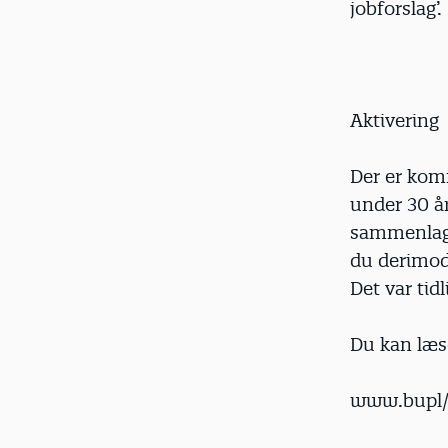
jobforslag
Aktivering
Der er komm
under 30 år
sammenlagt
du derimod 
Det var tid
Du kan læs
www.bupl/