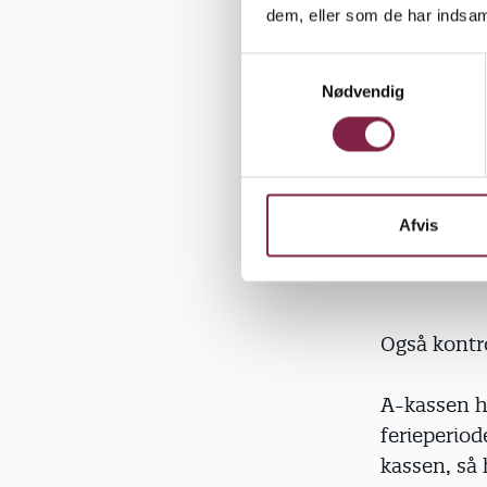
dem, eller som de har indsaml
Ud over til
S
ydelser i e
Nødvendig
a
også ske po
m
t
Derfor er d
y
om eventuel
k
udfylder dit
k
Afvis
e
v
a
l
Også kontro
g
A-kassen h
ferieperiod
kassen, så 