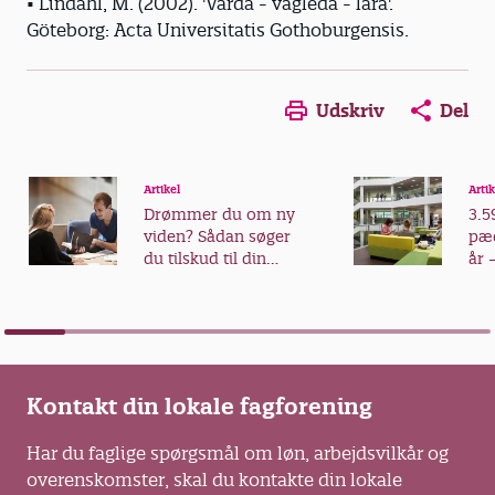
• Lindahl, M. (2002). 'Vårda - vägleda - lära'.
Göteborg: Acta Universitatis Gothoburgensis.
Udskriv
Del
Artikel
Artik
Drømmer du om ny
3.5
viden? Sådan søger
pæd
du tilskud til din
år 
videreuddannelse
fra
Kontakt din lokale fagforening
Har du faglige spørgsmål om løn, arbejdsvilkår og
overenskomster, skal du kontakte din lokale