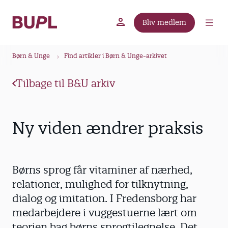
G
å
Bliv medlem
t
BUPL.dk
A-kassen
Lokal fagforening
i
B
l
Børn & Unge
Find artikler i Børn & Unge-arkivet
r
h
ø
o
Tilbage til B&U arkiv
v
d
e
k
d
r
Ny viden ændrer praksis
i
u
n
m
d
m
h
Børns sprog får vitaminer af nærhed,
o
e
relationer, mulighed for tilknytning,
l
dialog og imitation. I Fredensborg har
d
medarbejdere i vuggestuerne lært om
teorien bag børns sprogtilegnelse. Det