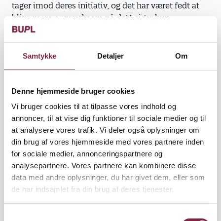
tager imod deres initiativ, og det har været fedt at
blive mere opmærksom på det," siger hun.
"Det giver stor glæde for begge parter, at man
forstår hinanden uden sprog. Der skal ikke så meget
Samtykke
Detaljer
Om
til, før barnet føler sig mødt, og det kan mærke, om
jeg er ærlig. Så ærlighed er et ord, der nu hele tiden
ligger i baghovedet på mig," supplerer Line
Denne hjemmeside bruger cookies
Trampedach.
Vi bruger cookies til at tilpasse vores indhold og
annoncer, til at vise dig funktioner til sociale medier og til
at analysere vores trafik. Vi deler også oplysninger om
din brug af vores hjemmeside med vores partnere inden
Omsorgsperson nr. TO. En del teori har handlet om
for sociale medier, annonceringspartnere og
børns tilknytningstrang og om dens betydning for
analysepartnere. Vores partnere kan kombinere disse
deres læring. I de fleste institutioner har den viden
data med andre oplysninger, du har givet dem, eller som
givet anledning til diskussioner om, hvordan man
de har indsamlet fra din brug af deres tjenester.
tilgodeser børns behov for at knytte sig til en
bestemt person.
S