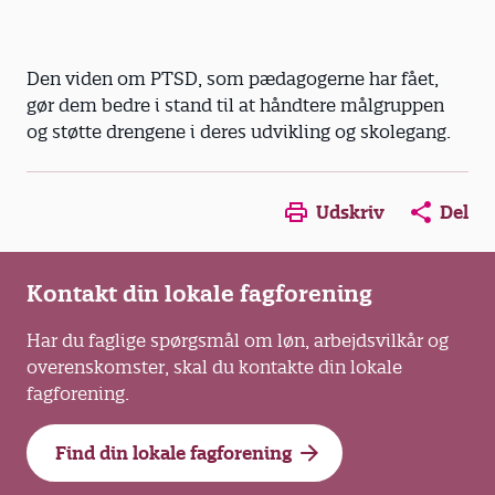
Den viden om PTSD, som pædagogerne har fået,
gør dem bedre i stand til at håndtere målgruppen
og støtte drengene i deres udvikling og skolegang.
Opens in a new window
Opens in a new win
Opens in a
Udskriv
Del
Kontakt din lokale fagforening
Har du faglige spørgsmål om løn, arbejdsvilkår og
overenskomster, skal du kontakte din lokale
fagforening.
Find din lokale fagforening