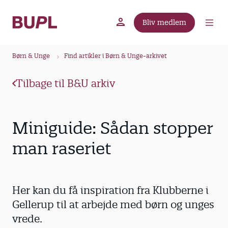
G
å
Bliv medlem
t
BUPL.dk
A-kassen
Lokal fagforening
i
B
l
Børn & Unge
Find artikler i Børn & Unge-arkivet
r
h
ø
o
Tilbage til B&U arkiv
v
d
e
k
d
r
Miniguide: Sådan stopper
i
u
n
man raseriet
m
d
m
h
o
e
Her kan du få inspiration fra Klubberne i
l
d
Gellerup til at arbejde med børn og unges
vrede.