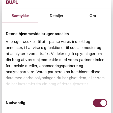
Samtykke
Detaljer
Om
• Lær børnene at skalere sig selv fra 0 til 10. 7 er
grænsen for at gå i affekt.
Denne hjemmeside bruger cookies
Vi bruger cookies til at tilpasse vores indhold og
annoncer, til at vise dig funktioner til sociale medier og til
• Lær børnene at trække vejret helt ned i maven, så
at analysere vores trafik. Vi deler også oplysninger om
de kommer i forbindelse med deres eget åndedræt
din brug af vores hjemmeside med vores partnere inden
for på den måde at få god jordforbindelse og god
for sociale medier, annonceringspartnere og
kontakt med sig selv.
analysepartnere. Vores partnere kan kombinere disse
data med andre oplysninger, du har givet dem, eller som
de har indsamlet fra din brug af deres tjenester.
• Afslut vejrtrækningsøvelserne med pausetræning,
hvor børnene ligger ned eller sidder behageligt i for
S
eksempel en fat boy.
Nødvendig
a
m