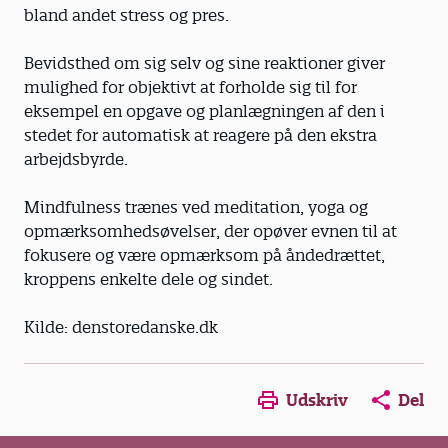
bland andet stress og pres.
Bevidsthed om sig selv og sine reaktioner giver
mulighed for objektivt at forholde sig til for
eksempel en opgave og planlægningen af den i
stedet for automatisk at reagere på den ekstra
arbejdsbyrde.
Mindfulness trænes ved meditation, yoga og
opmærksomhedsøvelser, der opøver evnen til at
fokusere og være opmærksom på åndedrættet,
kroppens enkelte dele og sindet.
Kilde: denstoredanske.dk
Opens in a new window
Opens in a new win
Opens in a
Udskriv
Del