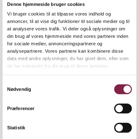
Denne hjemmeside bruger cookies
Hjarsø.
Vi bruger cookies til at tilpasse vores indhold og
Pædagog Kate Sonne har siddet i baggrunden, når
annoncer, til at vise dig funktioner til sociale medier og til
Conny Hjarsø har lavet øvelser med børnene, og
at analysere vores trafik. Vi deler også oplysninger om
været klar til at træde til, hvis et barn skulle have
din brug af vores hjemmeside med vores partnere inden
hjælp.
for sociale medier, annonceringspartnere og
analysepartnere. Vores partnere kan kombinere disse
Hun har også konstateret, at børnene har forandret
data med andre oplysninger, du har givet dem, eller som
sig.
de har indsamlet fra din brug af deres tjenester.
»De har fået mere ro på sig. De har fået sat ord på
S
deres følelser. De har fået mere opmærksomhed på
Nødvendig
a
dels sig selv, dels de andre,« siger hun.
m
t
Præferencer
Roen skal forstås helt bogstaveligt.
y
k
»I starten kunne de ligge i tre minutter. Så skulle de
k
Statistik
op og have gang i den. Men her til sidst har de
e
kunne ligge i over 10 minutter,« siger hun.