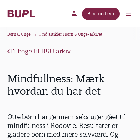
G
å
Bliv medlem
t
BUPL.dk
A-kassen
Lokal fagforening
i
B
l
Børn & Unge
Find artikler i Børn & Unge-arkivet
r
h
ø
o
Tilbage til B&U arkiv
v
d
e
k
d
r
Mindfullness: Mærk
i
u
n
hvordan du har det
m
d
m
h
o
e
Otte børn har gennem seks uger gået til
l
d
mindfulness i Rødovre. Resultatet er
gladere børn med mere selvværd. Og