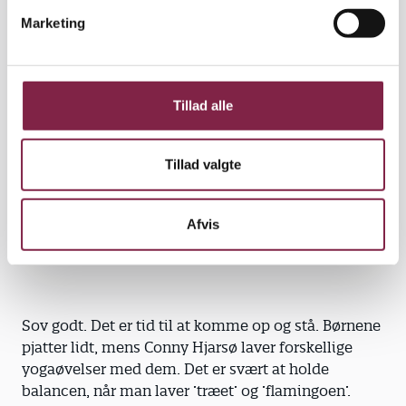
v
Marketing
a
Da projektet begyndte, anede Kate Sonne ikke, hvad
l
mindfulness gik ud på. Men hun er blevet så
g
imponeret over, hvad det har gjort for børnene, at
Tillad alle
hun nu begynder på at uddanne sig til mindfulness-
mentor for børn hos Conny Hjarsø.
Tillad valgte
»Jeg håber, jeg bliver lige så god som dig,« siger
hun til Conny Hjarsø.
Afvis
Det skal hun nok blive, lover Conny Hjarsø.
Sov godt. Det er tid til at komme op og stå. Børnene
pjatter lidt, mens Conny Hjarsø laver forskellige
yogaøvelser med dem. Det er svært at holde
balancen, når man laver ’træet’ og ’flamingoen’.