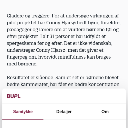
Gladere og tryggere. For at undersøge virkningen af
pilotprojektet har Conny Hjarsø bedt børn, forældre,
pædagoger og lærere om at vurdere børnene før og
efter projektet. I alt 31 personer har udfyldt et
spørgeskema før og efter. Det er ikke videnskab,
understreger Conny Hjarsø, men det giver et
fingerpeg om, hvorvidt mindfulness kan bruges
med børnene.
Resultatet er slående. Samlet set er børnene blevet
bedre kammerater, har fået en bedre koncentration,
er blevet gladere og tryggere, er sjældnere vrede og
kede af det og har fået højere selvværd.
»Men noget tyder på, at de børn, der havde det
Samtykke
Detaljer
Om
sværest inden projektet, ville have haft glæde af, at
projektet havde varet længere tid,« siger Conny