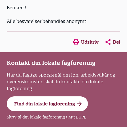
Bemærk!
Alle besvarelser behandles anonymt.
Opens in a new window
Opens in a new win
Opens in a
Udskriv
Del
Kontakt din lokale fagforening
Har du faglige spørgsmål om løn, arbejdsvilkår og
overenskomster, skal du kontakte din lokale
fagforening.
Find din lokale fagforening
Skriv til din lokale fagforening i Mit BUPL