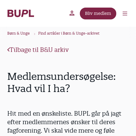
G
å
Bliv medlem
t
BUPL.dk
A-kassen
Lokal fagforening
i
B
l
Børn & Unge
Find artikler i Børn & Unge-arkivet
r
h
ø
o
Tilbage til B&U arkiv
v
d
e
k
d
r
Medlemsundersøgelse:
i
u
n
Hvad vil I ha?
m
d
m
h
o
e
Hit med en ønskeliste. BUPL går på jagt
l
d
efter medlemmernes ønsker til deres
fagforening. Vi skal vide mere og føle