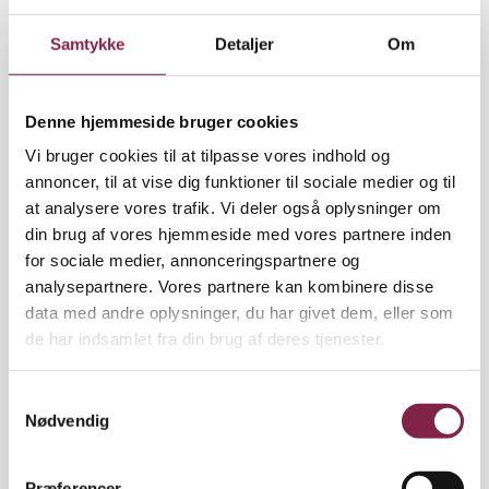
Samtykke
Detaljer
Om
"Som politikere ved vi en masse om politik og om
vilkårene på de pædagogiske arbejdspladser. Men
vi mangler konkret viden om medlemmernes
Denne hjemmeside bruger cookies
ønsker og forventninger. Undersøgelsen skal give os
et fælles grundlag at arbejde ud fra, så vores
Vi bruger cookies til at tilpasse vores indhold og
beslutninger ikke baseres på fortolkninger og
annoncer, til at vise dig funktioner til sociale medier og til
følelser, men på fakta. 'Jeg synes' skal erstattes af
at analysere vores trafik. Vi deler også oplysninger om
'jeg ved'," fastslår Lasse Bjerg Jørgensen.
din brug af vores hjemmeside med vores partnere inden
for sociale medier, annonceringspartnere og
Men hvad nu, hvis medlemmerne siger, at de ikke
analysepartnere. Vores partnere kan kombinere disse
får nok for pengene?
data med andre oplysninger, du har givet dem, eller som
de har indsamlet fra din brug af deres tjenester.
"Hvis medlemmerne svarer sådan, bør vi først og
fremmest forbedre vores kommunikation med
S
dem. De skal vide, hvad de får for pengene, og
Nødvendig
a
hvorfor en professionsforening som BUPL er dyrere
m
end de 'gule' fagforeninger," siger han.
t
Præferencer