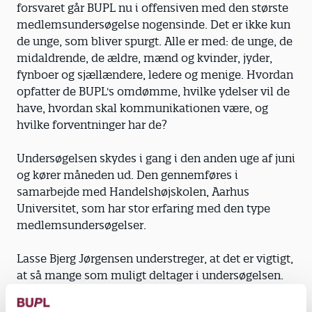
forsvaret går BUPL nu i offensiven med den største
medlemsundersøgelse nogensinde. Det er ikke kun
de unge, som bliver spurgt. Alle er med: de unge, de
midaldrende, de ældre, mænd og kvinder, jyder,
fynboer og sjællændere, ledere og menige. Hvordan
opfatter de BUPL's omdømme, hvilke ydelser vil de
have, hvordan skal kommunikationen være, og
hvilke forventninger har de?
Undersøgelsen skydes i gang i den anden uge af juni
og kører måneden ud. Den gennemføres i
samarbejde med Handelshøjskolen, Aarhus
Universitet, som har stor erfaring med den type
medlemsundersøgelser.
Lasse Bjerg Jørgensen understreger, at det er vigtigt,
at så mange som muligt deltager i undersøgelsen.
Det giver BUPL's politiske ledelse det mest solide
fundament at bygge videre på.