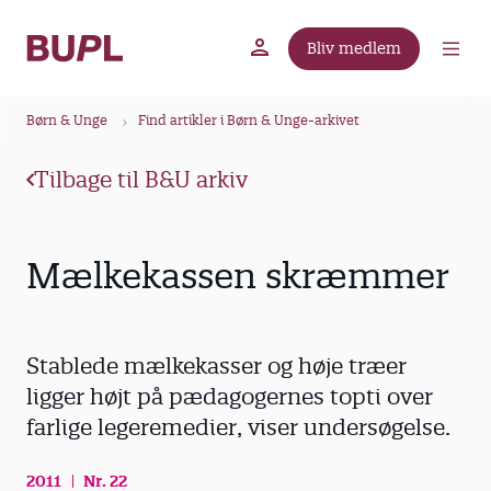
G
å
Bliv medlem
t
BUPL.dk
A-kassen
Lokal fagforening
i
B
l
Børn & Unge
Find artikler i Børn & Unge-arkivet
r
h
ø
o
Tilbage til B&U arkiv
v
d
e
k
d
r
Mælkekassen skræmmer
i
u
n
m
d
m
h
Stablede mælkekasser og høje træer
o
e
ligger højt på pædagogernes topti over
l
farlige legeremedier, viser undersøgelse.
d
2011
Nr. 22