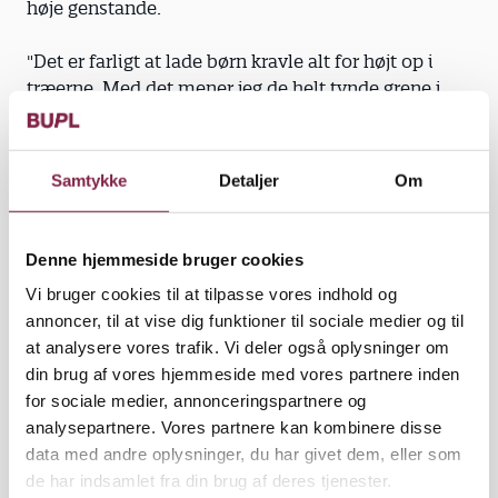
høje genstande.
"Det er farligt at lade børn kravle alt for højt op i
træerne. Med det mener jeg de helt tynde grene i
toppen. Andre voksne vil dog gerne stoppe børnene,
inden jeg vil," skriver en pædagog.
Samtykke
Detaljer
Om
Som den sidste sætning vidner om, findes der ikke
en facitliste over, hvilke lege der er farlige, og hvor
grænserne går. Det er noget, pædagogerne selv må
Denne hjemmeside bruger cookies
vurdere fra situation til situation. Når pædagogerne
Vi bruger cookies til at tilpasse vores indhold og
bliver spurgt, om de mener, at der er lege, som er
annoncer, til at vise dig funktioner til sociale medier og til
for farlige til, at de kan tillades, er pædagogerne da
at analysere vores trafik. Vi deler også oplysninger om
også delt i spørgsmålet. Størstedelen, nemlig 38
din brug af vores hjemmeside med vores partnere inden
procent svarer ja, det er der. Mens næsten lige så
for sociale medier, annonceringspartnere og
mange, nemlig 33 procent, svarer nej. 28 procent er
analysepartnere. Vores partnere kan kombinere disse
i tvivl.
data med andre oplysninger, du har givet dem, eller som
de har indsamlet fra din brug af deres tjenester.
Men selvom det kan være svært at afgøre, om lege