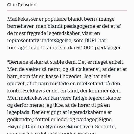
Gitte Rebsdorf
Mælkekasser er populære blandt børn i mange
børnehaver, men blandt pædagogerne er det et af
de mest frygtede legeredskaber, viser en
repræsentativ undersøgelse, som BUPL har
foretaget blandt landets cirka 60.000 pædagoger.
"Børnene elsker at stable dem. Det er meget enkelt.
Men de vælter så nemt, og så risikerer vi, at der er et
barn, som får en kasse i hovedet. Jeg har selv
oplevet, at et barn mistede en mælketand på den
konto. Heldigvis er det en tand, der kommer igen.
Men mælkekasser kan være farlige legeredskaber
og derfor mener jeg ikke, at de hører til på en
legeplads. Det er vigtigt at legeredskaberne er
godkendte," fortæller leder og pædagog Signe
Høyrup Dam fra Nymose Børnehave i Gentofte,
som også har deltaget i undersøgelsen.