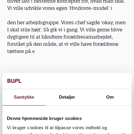
bliver låst i bestemte koncepter for, hvad man skal.
Vi ville udvikle vores egen ’Hvidovre-model’ i
den her arbejdsgruppe. Vores chef sagde ’okay, men
I skal stile højt’. Så gik vi i gang. Vi ville gerne blive
dygtigere til at håndtere forældresamarbejdet,
forstået på den måde, at vi ville have forældrene
tættere på.«
Hvordan gjorde I?
»Vi skabte uddannelsen ’Sammen om Barnet’, som
Samtykke
Detaljer
Om
mindst 75 procent af alle pædagoger og
medhjælpere i dagtilbud og dagplejerne skulle
have. Den består af seks hele undervisningsdage og
Denne hjemmeside bruger cookies
fem træningsdage pr. medarbejder. Det er en stor
Vi bruger cookies til at tilpasse vores indhold og
satsning for en kommune at få så mange igennem