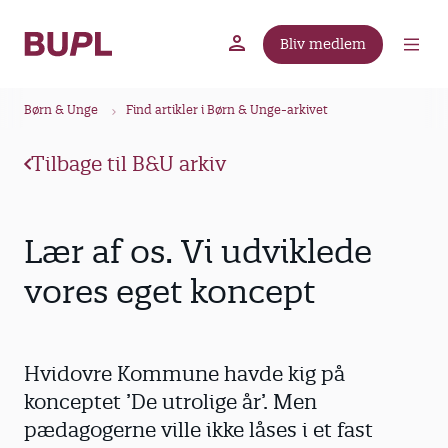
G
å
Bliv medlem
t
BUPL.dk
A-kassen
Lokal fagforening
i
B
l
Børn & Unge
Find artikler i Børn & Unge-arkivet
r
h
ø
o
Tilbage til B&U arkiv
v
d
e
k
d
r
Lær af os. Vi udviklede
i
u
n
vores eget koncept
m
d
m
h
o
e
Hvidovre Kommune havde kig på
l
d
konceptet ’De utrolige år’. Men
pædagogerne ville ikke låses i et fast