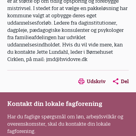
er at støtte op om tidlig opsporing og forebygge
mistrivsel. I stedet for at vælge en pakkeløsning har
kommune valgt at opbygge deres eget
uddannelsesforløb. Ledere fra daginstitutioner,
dagpleje, pædagogiske konsulenter og psykologer
fra familieafdelingen har udviklet
uddannelsesindholdet. Hvis du vil vide mere, kan
du kontakte Jette Lundahl, leder i Børnehuset
Cirklen, på mail: jmd@hvidovre.dk
Opens in a new window
Opens in a new win
Opens in a
Udskriv
Del
Kontakt din lokale fagforening
Har du faglige spørgsmål om løn, arbejdsvilkår og
overenskomster, skal du kontakte din lokale
fagforening.