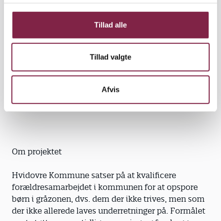
g
Vi er endt med at have en plakat, der hedder
Tillad alle
’Sammen om barnet’, som er en visuel skitsering af
de modeller, vi har anvendt, og som vi nu kan
bruge. Det handler fx om den svære samtale med
Tillad valgte
forældrene og om at kunne se situationer fra flere
perspektiver – barnets, forældrenes og de
Afvis
professionelles. Styrken er, at vi har fået et fælles
sprog.«
Om projektet
Hvidovre Kommune satser på at kvalificere
forældresamarbejdet i kommunen for at opspore
børn i gråzonen, dvs. dem der ikke trives, men som
der ikke allerede laves underretninger på. Formålet