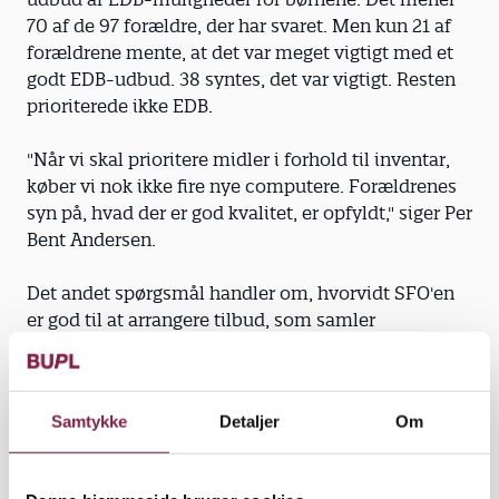
70 af de 97 forældre, der har svaret. Men kun 21 af
forældrene mente, at det var meget vigtigt med et
godt EDB-udbud. 38 syntes, det var vigtigt. Resten
prioriterede ikke EDB.
"Når vi skal prioritere midler i forhold til inventar,
køber vi nok ikke fire nye computere. Forældrenes
syn på, hvad der er god kvalitet, er opfyldt," siger Per
Bent Andersen.
Det andet spørgsmål handler om, hvorvidt SFO'en
er god til at arrangere tilbud, som samler
forældrene. Det mener 62 forældre. Men kun 28
forældre synes, at det er meget vigtigt.
Samtykke
Detaljer
Om
"Forældrene synes, det er mindre vigtigt, men at vi
gør det rigtig, rigtig godt. Det betyder, at vi ikke skal
opfinde flere børnefamiliearrangementer.