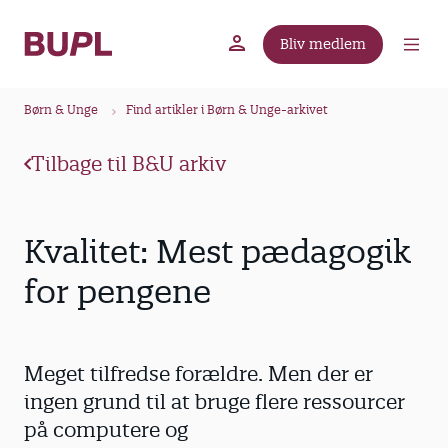
G
å
Bliv medlem
t
BUPL.dk
A-kassen
Lokal fagforening
i
B
l
Børn & Unge
Find artikler i Børn & Unge-arkivet
r
h
ø
o
Tilbage til B&U arkiv
v
d
e
k
d
r
Kvalitet: Mest pædagogik
i
u
n
for pengene
m
d
m
h
o
e
Meget tilfredse forældre. Men der er
l
d
ingen grund til at bruge flere ressourcer
på computere og