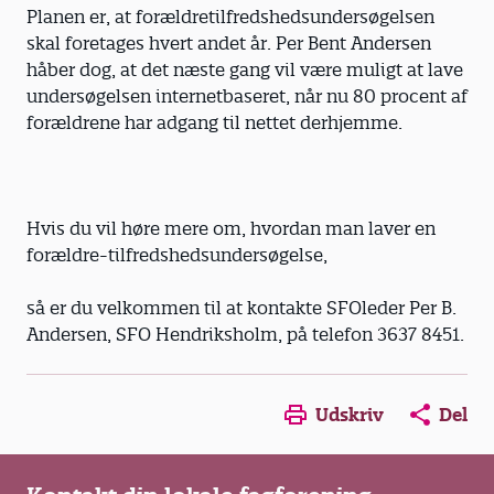
Planen er, at forældretilfredshedsundersøgelsen
skal foretages hvert andet år. Per Bent Andersen
håber dog, at det næste gang vil være muligt at lave
undersøgelsen internetbaseret, når nu 80 procent af
forældrene har adgang til nettet derhjemme.
Hvis du vil høre mere om, hvordan man laver en
forældre-tilfredshedsundersøgelse,
så er du velkommen til at kontakte SFOleder Per B.
Andersen, SFO Hendriksholm, på telefon 3637 8451.
Opens in a new window
Opens in a new win
Opens in a
Udskriv
Del