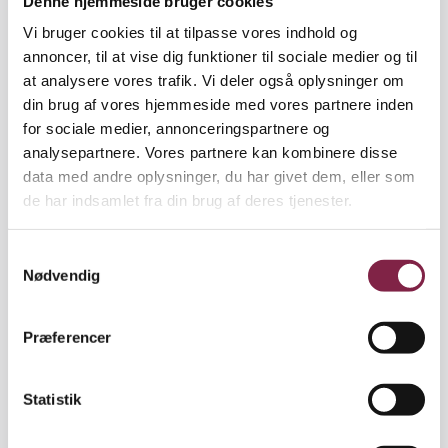
Denne hjemmeside bruger cookies
Tværtimod kunne vi godt undvære et af dem, vi har,
uden at forældrene ville reagere," siger Per Bent
Vi bruger cookies til at tilpasse vores indhold og
Andersen.
annoncer, til at vise dig funktioner til sociale medier og til
at analysere vores trafik. Vi deler også oplysninger om
Ideen til at lave en tilfredshedsundersøgelse
din brug af vores hjemmeside med vores partnere inden
udspringer af refleksioner om kvalitet.
for sociale medier, annonceringspartnere og
analysepartnere. Vores partnere kan kombinere disse
"Hvad er kvalitet i forhold til det, vi går og laver? Er
data med andre oplysninger, du har givet dem, eller som
det kvalitet i forhold til, hvad samfundet vil have?
de har indsamlet fra din brug af deres tjenester.
Eller i forhold til, hvad forældrene tænker," spørger
Per Bent Andersen.
S
Nødvendig
a
Sammen med forældrene i brugerrådet (SFO'en har
m
ingen forældrebestyrelse) er spørgeskemaet blevet
t
Præferencer
finpudset til at indkredse, hvad kvalitet i SFO'en er.
y
k
"Vi har haft drøftelser med forældrene om, hvilke
k
Statistik
spørgsmål vi skulle stille. En af måderne, man
e
kunne måle kvalitet på er: "Føler du dig set som
v