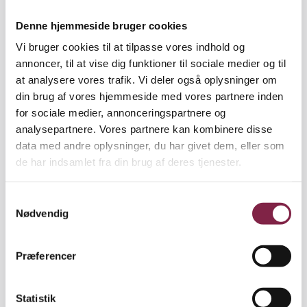
danskundervisningen.
Denne hjemmeside bruger cookies
Vi bruger cookies til at tilpasse vores indhold og
»Med ADHD har han selvfølgelig svært ved at
annoncer, til at vise dig funktioner til sociale medier og til
fokusere, men iPad’en fangede hans interesse, og
at analysere vores trafik. Vi deler også oplysninger om
gjorde det lettere for ham at fokusere på opgaverne
din brug af vores hjemmeside med vores partnere inden
i længere tid ad gangen,« fortæller Alexander M.
for sociale medier, annonceringspartnere og
Rasmussen.
analysepartnere. Vores partnere kan kombinere disse
data med andre oplysninger, du har givet dem, eller som
Kollegerne på praktikstedet fik også øjnene op for
de har indsamlet fra din brug af deres tjenester.
mulighederne i at inkludere iPads i undervisningen,
og der blev talt om at investere i nogle tablets for at
styrke børnenes fokus, fortæller
S
Nødvendig
a
Alexander M. Rasmussen. Selv håber han på at få
m
mulighed for at arbejde med tablets fremover.
t
Præferencer
y
k
k
Statistik