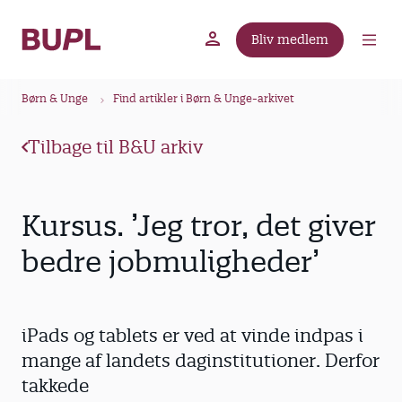
G
å
Bliv medlem
t
BUPL.dk
A-kassen
Lokal fagforening
i
B
l
Børn & Unge
Find artikler i Børn & Unge-arkivet
r
h
ø
o
Tilbage til B&U arkiv
v
d
e
k
d
r
Kursus. ’Jeg tror, det giver
i
u
n
bedre jobmuligheder’
m
d
m
h
o
e
iPads og tablets er ved at vinde indpas i
l
d
mange af landets daginstitutioner. Derfor
takkede