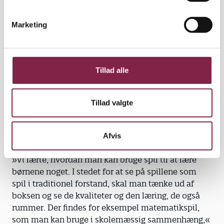
Ikke kun til leg. Alle er dog ikke lige begejstrede for
e
iPad’ens udbredelse i skoler og daginstitutioner.
v
Marketing
a
»Nogle er bange for, at iPad’en bliver en babysitter,
l
og mange tænker primært på spil, når de tænker på
g
iPads,« siger han.
Tillad alle
Derfor lærte kursisterne, hvordan tablets bruges
med omtanke, forklarer Alexander M.
Tillad valgte
Rasmussen. iPads kan både bruges til undervisning
og leg, og gerne begge dele, mener han.
Afvis
»Vi lærte, hvordan man kan bruge spil til at lære
børnene noget. I stedet for at se på spillene som
spil i traditionel forstand, skal man tænke ud af
boksen og se de kvaliteter og den læring, de også
rummer. Der findes for eksempel matematikspil,
som man kan bruge i skolemæssig sammenhæng,«