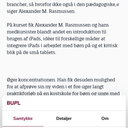
brancher, så hvorfor ikke også i den pædagogiske,«
siger Alexander M. Rasmussen.
På kurset fik Alexander M. Rasmussen og hans
med­kursister blandt andet en introduktion til
brugen af iPads, idéer til forskellige måder at
integrere iPads i arbejdet med børn på og et kritisk
blik på de små tablets.
Øger koncentrationen. Han fik desuden mulighed
for at afprøve sin ny viden i et fire uger langt
praktikforløb på en kostskole for børn og unge med
ADHD og andre autisme­forstyrrelser. Her
integrerede Alexander M.
Samtykke
Detaljer
Om
Rasmussen en iPad i undervisningen af en dreng
med ADHD, som også brugte den i engelsk- og