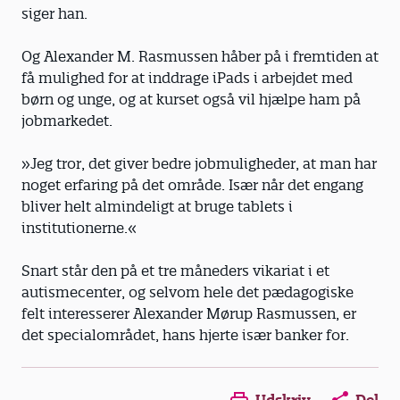
siger han.
Og Alexander M. Rasmussen håber på i fremtiden at
få mulighed for at inddrage iPads i arbejdet med
børn og unge, og at kurset også vil hjælpe ham på
jobmarkedet.
»Jeg tror, det giver bedre job­muligheder, at man har
noget erfaring på det område. Især når det engang
bliver helt almindeligt at bruge tablets i
institutionerne.«
Snart står den på et tre måneders vikariat i et
autismecenter, og selvom hele det pædagogiske
felt interesserer Alexander Mørup Rasmussen, er
det special­området, hans hjerte især banker for.
Opens in a new window
Opens in a new win
Opens in a