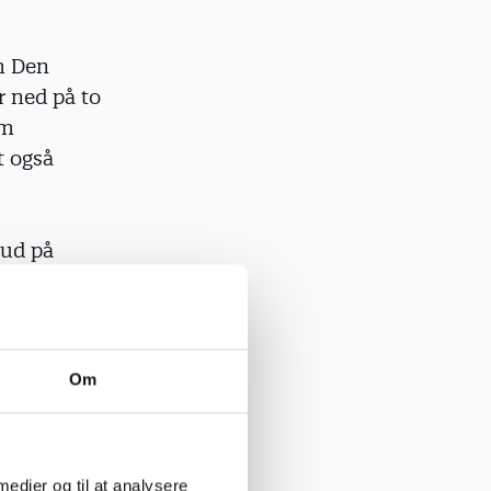
om Den
r ned på to
om
t også
 ud på
t. Derfor
nspektør
Om
an kender
rhus.
 medier og til at analysere