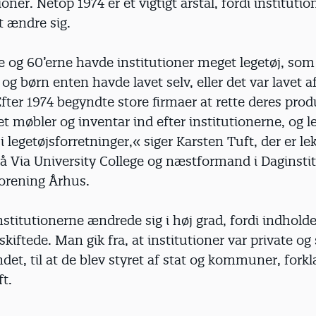
ioner. Netop 1974 er et vigtigt årstal, fordi instituti
t ændre sig.
e og 60’erne havde institutioner meget legetøj, som
g børn enten havde lavet selv, eller det var lavet af
fter 1974 begyndte store firmaer at rette deres prod
t møbler og inventar ind efter institutionerne, og l
 legetøjsforretninger,« siger Karsten Tuft, der er lek
å Via University College og næstformand i Daginsti
rening Århus.
nstitutionerne ændrede sig i høj grad, fordi indholde
iftede. Man gik fra, at institutioner var private og 
det, til at de blev styret af stat og kommuner, forkl
t.