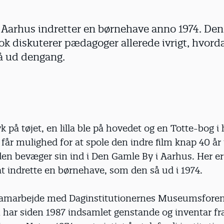
Aarhus indretter en børnehave anno 1974. Den 
k diskuterer pædagoger allerede ivrigt, hvord
å ud dengang.
yk på tøjet, en lilla ble på hovedet og en Totte-bog 
år mulighed for at spole den indre film knap 40 år 
den bevæger sin ind i Den Gamle By i Aarhus. Her e
t indrette en børnehave, som den så ud i 1974.
 samarbejde med Daginstitutionernes Museumsforen
 har siden 1987 indsamlet genstande og inventar fr