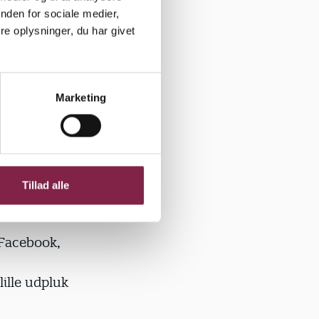
tutioner i
nden for sociale medier,
kellige
e oplysninger, du har givet
t det var
Marketing
ørre
Tillad alle
 Facebook,
lille udpluk