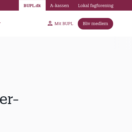
BUPL.dk
A-kassen
Lokal fagforening
r
Mit BUPL
Bliv medlem
er-