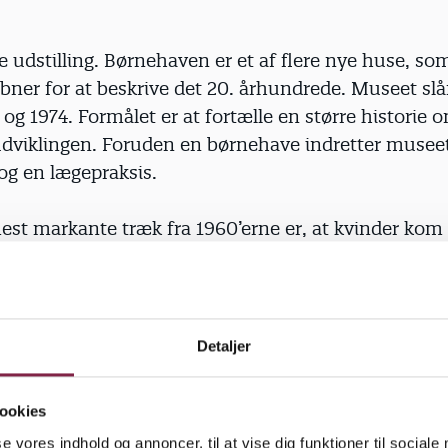
re udstilling. Børnehaven er et af flere nye huse, s
ner for at beskrive det 20. århundrede. Museet slå
4 og 1974. Formålet er at fortælle en større historie 
viklingen. Foruden en børnehave indretter musee
 og en lægepraksis.
est markante træk fra 1960’erne er, at kvinder kom
edet, og daginstitutioner for alvor kom ind i billede
ge ønsket os en daginstitution« fortæller museumsi
 Frandsen.
Detaljer
 ting på udstillingen bliver dog mere værd, hvis m
bag, mener Daginstitutionernes Museumsforening Å
ookies
se vores indhold og annoncer, til at vise dig funktioner til sociale