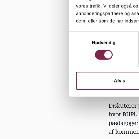
Derfor invi
vores trafik. Vi deler også 
1970’erne, 
annonceringspartnere og anal
erindringer
dem, eller som de har indsaml
S
»Når én for
Nødvendig
a
helt anderl
m
forskelligh
t
y
Karsten Tuf
k
k
Afvis
e
v
a
Diskuterer
l
hvor BUPL 
g
pædagogerne
af kommen