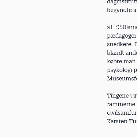
daginstitut
begyndte a
»I 1950’ern
pædagoger o
snedkere. E
blandt ande
købte man i
psykologi p
Museumsfo
Tingene i i
rammerne sk
civilsamfun
Karsten Tuf