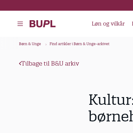
G
å
t
Løn og vilkår
i
l
B
Børn & Unge
Find artikler i Børn & Unge-arkivet
h
r
o
ø
v
Tilbage til B&U arkiv
d
e
k
d
i
r
Kultur
n
u
d
m
børne
h
m
o
e
l