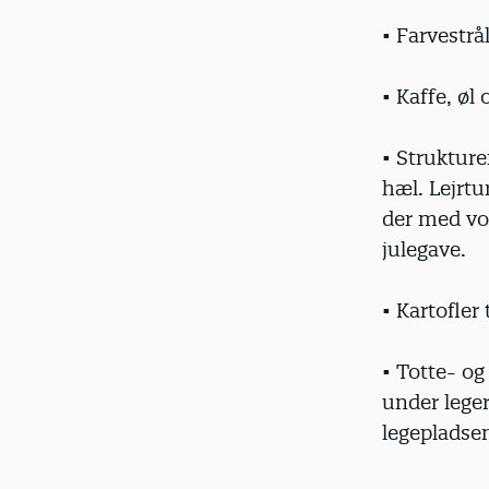
• Farvestr
• Kaffe, øl
• Strukture
hæl. Lejrt
der med vol
julegave.
• Kartofler 
• Totte- og
under lege
legepladsen