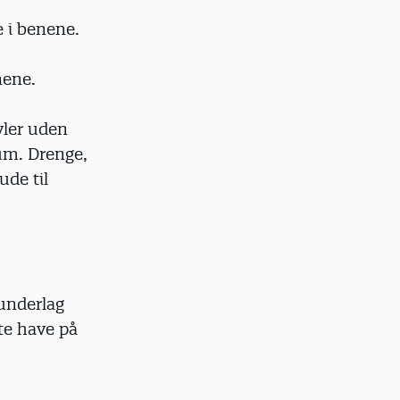
 i benene.
nene.
vler uden
um. Drenge,
ude til
dunderlag
te have på