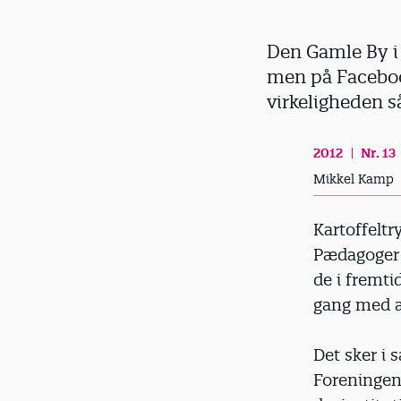
d
Den Gamle By i 
men på Faceboo
virkeligheden s
2012
Nr. 13
Mikkel Kamp
Kartoffeltr
Pædagoger f
de i fremti
gang med a
Det sker i
Foreningen