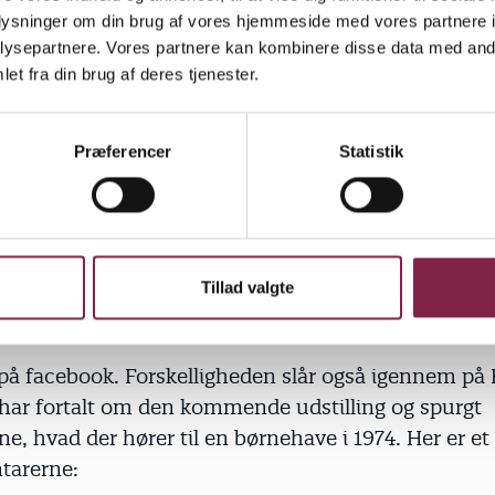
terede man 40 pædagoger, der også arbejdede i insti
oplysninger om din brug af vores hjemmeside med vores partnere i
til et mindemøde. Det viste sig, at de havde vidt fors
ysepartnere. Vores partnere kan kombinere disse data med andr
.
et fra din brug af deres tjenester.
talte, hvordan hun oplevede det, syntes de andre, a
Præferencer
Statistik
edes. Det afspejler, hvordan det var. Der var langt st
ed end i dag,« fortæller
t.
Tillad valgte
 på facebook. Forskelligheden slår også igennem på
har fortalt om den kommende udstilling og spurgt
, hvad der hører til en børnehave i 1974. Her er et 
tarerne: