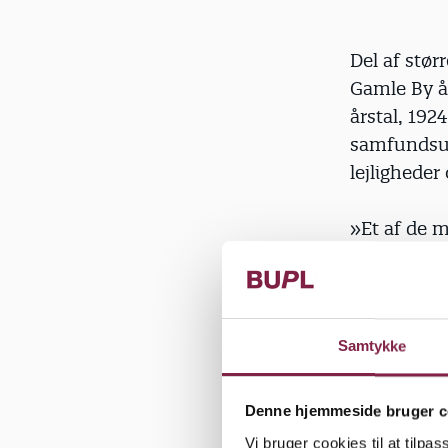
Del af stør
Gamle By åb
årstal, 192
samfundsud
lejligheder
»Et af de m
arbejdsmark
har vi læn
Allan Leth
Samtykke
De konkrete
historien 
Denne hjemmeside bruger c
Vi bruger cookies til at tilpas