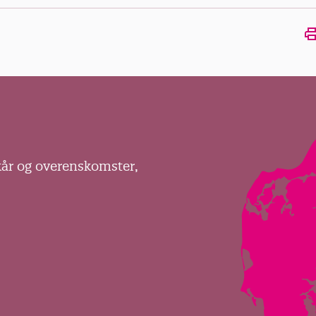
Ope
kår og overenskomster,