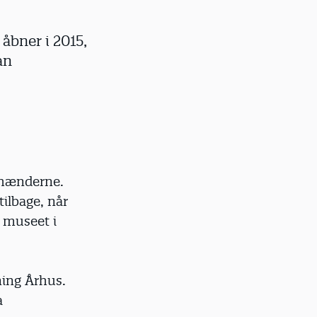
åbner i 2015,
an
i hænderne.
tilbage, når
r museet i
ing Århus.
a