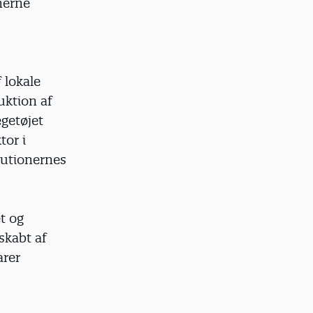
onerne
 lokale
uktion af
egetøjet
tor i
tutionernes
t og
skabt af
arer