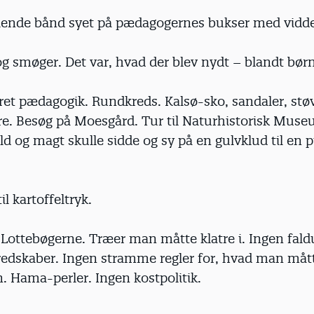
ålende bånd syet på pædagogernes bukser med vidde
 og smøger. Det var, hvad der blev nydt – blandt bør
ret pædagogik. Rundkreds. Kalsø-sko, sandaler, stø
ure. Besøg på Moesgård. Tur til Naturhistorisk Muse
d og magt skulle sidde og sy på en gulvklud til en p
til kartoffeltryk.
 Lottebøgerne. Træer man måtte klatre i. Ingen fal
redskaber. Ingen stramme regler for, hvad man måt
. Hama-perler. Ingen kostpolitik.