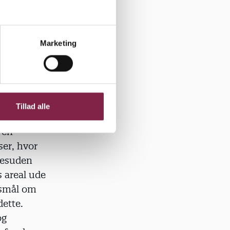
an gør.
opskultur
Marketing
Tillad alle
in
 en
ser, hvor
 desuden
 areal ude
gsmål om
dette.
og