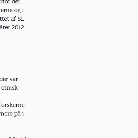
rfor der
verne og i
tet af SL
året 2012.
der var
 etnisk
 forskerne
mere på i