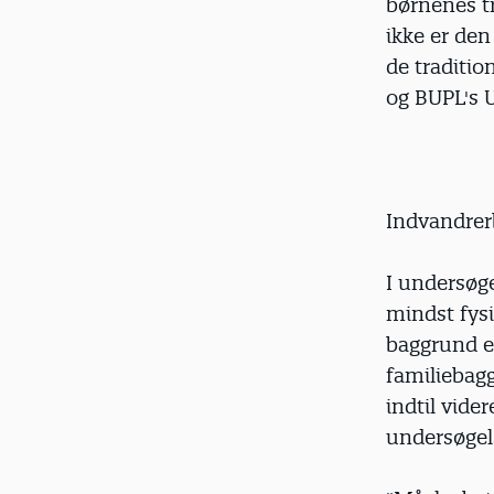
børnenes tr
ikke er den
de traditio
og BUPL's U
Indvandrer
I undersøge
mindst fys
baggrund e
familiebagg
indtil vide
undersøgel