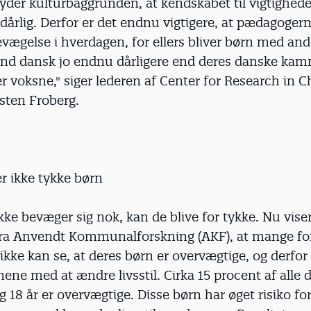
der kulturbaggrunden, at kendskabet til vigtighede
r dårlig. Derfor er det endnu vigtigere, at pædagoger
vægelse i hverdagen, for ellers bliver børn med and
nd dansk jo endnu dårligere end deres danske kam
er voksne," siger lederen af Center for Research in 
sten Froberg.
r ikke tykke børn
kke bevæger sig nok, kan de blive for tykke. Nu vise
fra Anvendt Kommunalforskning (AKF), at mange for
ikke kan se, at deres børn er overvægtige, og derfor
ene med at ændre livsstil. Cirka 15 procent af alle
 18 år er overvægtige. Disse børn har øget risiko for