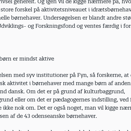
ivsel generelt. Og igen vil de kigge nærmere på, hvo
 store forskel på aktivitetsniveauet i idrætsbørneha
nelle børnehaver. Undersøgelsen er blandt andre støt
dviklings- og Forskningsfond og ventes færdig i for
børn er mindst aktive
lsen med syv institutioner på Fyn, så forskerne, at 
isk aktivitet i børnehaver med mange børn af anden
nd dansk. Om det er på grund af kulturbaggrund,
rund eller om det er pædagogernes indstilling, ved
re ikke nok om. Det er også noget, man vil kigge nær
sen af de 43 odenseanske børnehaver.