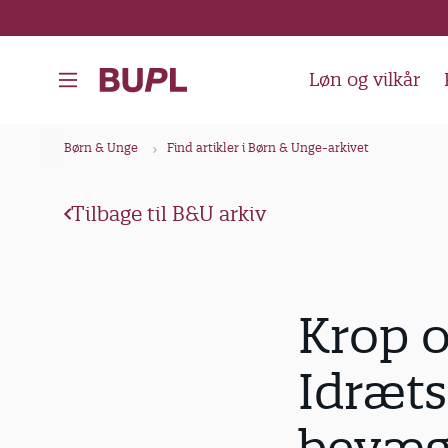
G
å
t
Løn og vilkår
i
l
B
Børn & Unge
Find artikler i Børn & Unge-arkivet
h
r
o
ø
v
Tilbage til B&U arkiv
d
e
k
d
i
r
Krop o
n
u
d
m
Idræts
h
m
o
e
l