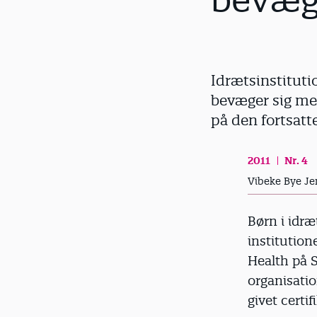
bevæg
d
Idrætsinstituti
bevæger sig mere
på den fortsatt
2011
Nr. 4
Vibeke Bye Je
Børn i idræ
institution
Health på S
organisatio
givet certif