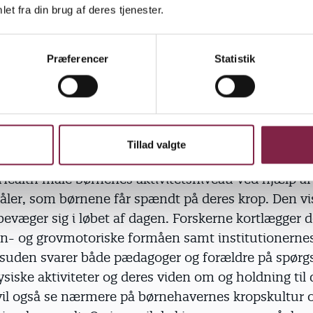
, hvad man siger, der betyder noget. Der er, hvad m
et fra din brug af deres tjenester.
er vi pædagogerne, hvordan de formidler en sund kr
," siger hun.
Præferencer
Statistik
ke aktivitet måles
Tillad valgte
aver i Odense vil forskerne fra Center for Research 
Health måle børnenes aktivitetsniveau ved hjælp af
åler, som børnene får spændt på deres krop. Den vi
bevæger sig i løbet af dagen. Forskerne kortlægger
in- og grovmotoriske formåen samt institutionernes
esuden svarer både pædagoger og forældre på spør
siske aktiviteter og deres viden om og holdning til 
vil også se nærmere på børnehavernes kropskultur 