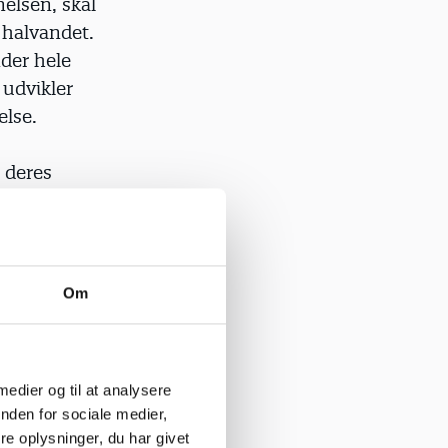
elsen, skal
l halvandet.
der hele
 udvikler
lse.
 deres
d kroppen,
Om
is for krop
r på
 medier og til at analysere
dler en
nden for sociale medier,
sesglæde.
e oplysninger, du har givet