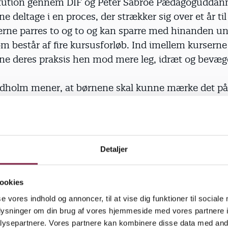
itution gennem DIF og Peter Sabroe Pædagoguddann
 deltage i en proces, der strækker sig over et år ti
nerne parres to og to og kan sparre med hinanden un
om består af fire kursusforløb. Ind imellem kurserne
e deres praksis hen mod mere leg, idræt og bevæge
dholm mener, at børnene skal kunne mærke det på
de går i en idrætsinstitution.
dagogerne en bestemt tilgang til, at børn lærer me
kal udvikles alsidigt.
Detaljer
er også, at man udnytter rum og rammer på bedste v
ookies
se, og at man sørger for gode udfoldelsesmulighede
se vores indhold og annoncer, til at vise dig funktioner til sociale
ræmisser. Vi lærer pædagogerne, hvordan de formi
oplysninger om din brug af vores hjemmeside med vores partnere i
ultur, og at det er vigtigt, at de selv viser bevægel
ysepartnere. Vores partnere kan kombinere disse data med andr