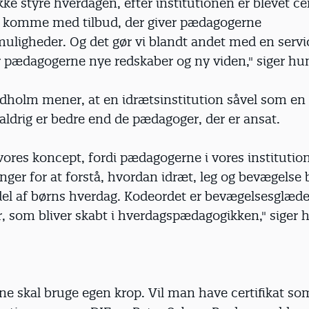
ikke styre hverdagen, efter institutionen er blevet cer
 komme med tilbud, der giver pædagogerne
muligheder. Og det gør vi blandt andet med en serv
r pædagogerne nye redskaber og ny viden," siger hu
dholm mener, at en idrætsinstitution såvel som en 
 aldrig er bedre end de pædagoger, der er ansat.
 vores koncept, fordi pædagogerne i vores institutio
ger for at forstå, hvordan idræt, leg og bevægelse b
 del af børns hverdag. Kodeordet er bevægelsesglæd
, som bliver skabt i hverdagspædagogikken," siger 
e skal bruge egen krop. Vil man have certifikat so