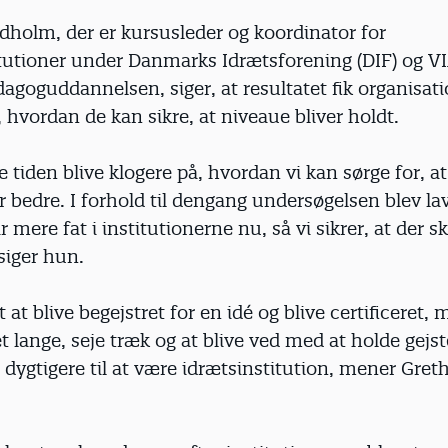
dholm, der er kursusleder og koordinator for
itutioner under Danmarks Idrætsforening (DIF) og V
goguddannelsen, siger, at resultatet fik organisati
, hvordan de kan sikre, at niveaue bliver holdt.
le tiden blive klogere på, hvordan vi kan sørge for, a
er bedre. I forhold til dengang undersøgelsen blev la
ar mere fat i institutionerne nu, så vi sikrer, at der s
 siger hun.
 at blive begejstret for en idé og blive certificeret,
t lange, seje træk og at blive ved med at holde gejs
e dygtigere til at være idrætsinstitution, mener Gret