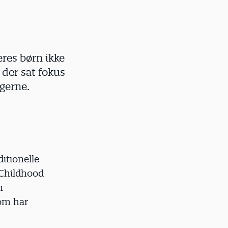
eres børn ikke
 der sat fokus
gerne.
ditionelle
 Childhood
n
som har