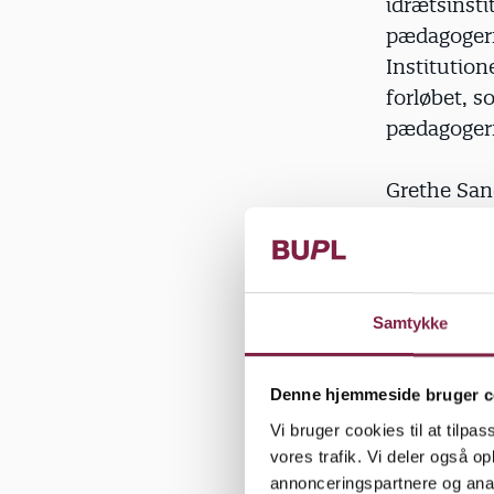
idrætsinst
pædagogerne
Institutio
forløbet, s
pædagogern
Grethe San
krop, hvis 
Her har pæ
og at børn s
Samtykke
"Det betyd
Denne hjemmeside bruger c
og bevægel
Vi bruger cookies til at tilpas
børnenes p
vores trafik. Vi deler også 
sund kropsk
annonceringspartnere og anal