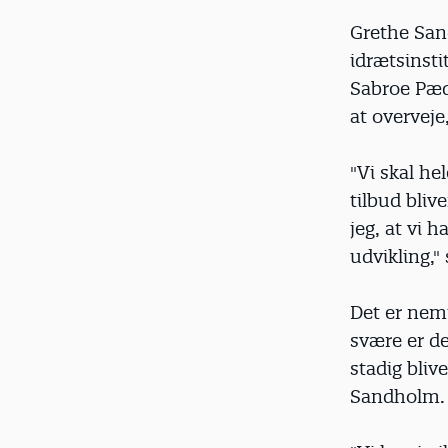
Grethe San
idrætsinst
Sabroe Pæda
at overveje
"Vi skal he
tilbud bliv
jeg, at vi h
udvikling,"
Det er nemt
svære er de
stadig bliv
Sandholm.