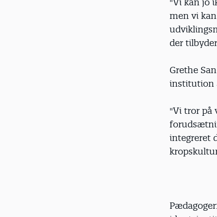
"Vi kan jo 
men vi kan
udviklings
der tilbyde
Grethe San
institution
"Vi tror på
forudsætnin
integreret
kropskultur
Pædagogern