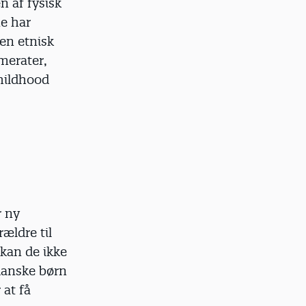
n af fysisk
ne har
en etnisk
merater,
Childhood
r ny
ældre til
 kan de ikke
 danske børn
 at få