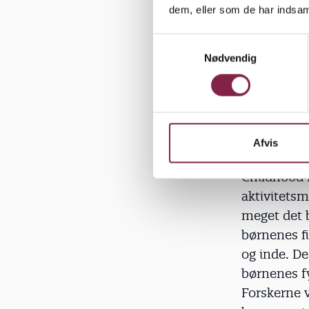
Det er ikke
dem, eller som de har indsaml
Derfor lær
til børnene
S
Nødvendig
a
m
t
y
Børns fysis
k
k
Afvis
I 43 børneh
e
v
Childhood 
a
aktivitetsm
l
meget det 
g
børnenes f
og inde. D
børnenes fy
Forskerne 