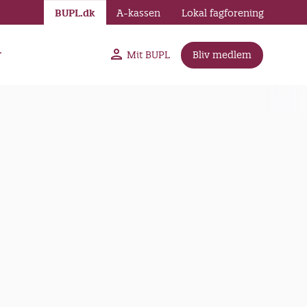
BUPL.dk
A-kassen
Lokal fagforening
r
Mit BUPL
Bliv medlem