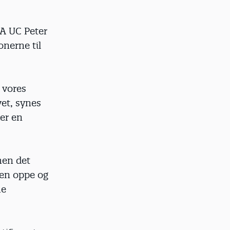
IA UC Peter
onerne til
t vores
vet, synes
ker en
 men det
ten oppe og
he