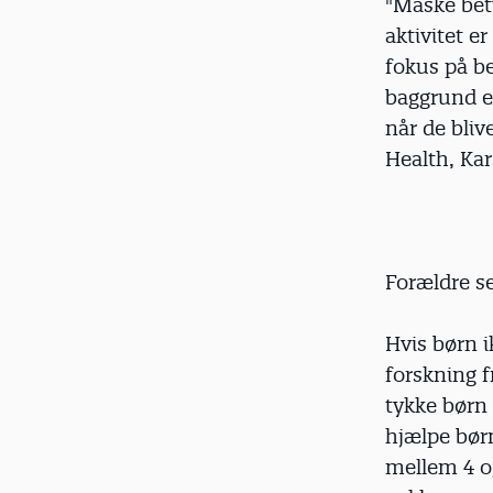
"Måske bety
aktivitet e
fokus på be
baggrund e
når de bliv
Health, Kar
Forældre se
Hvis børn i
forskning 
tykke børn 
hjælpe børn
mellem 4 og