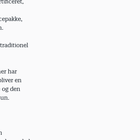
tificeret,
icepakke,
n.
traditionel
ner har
liver en
e og den
hun.
m