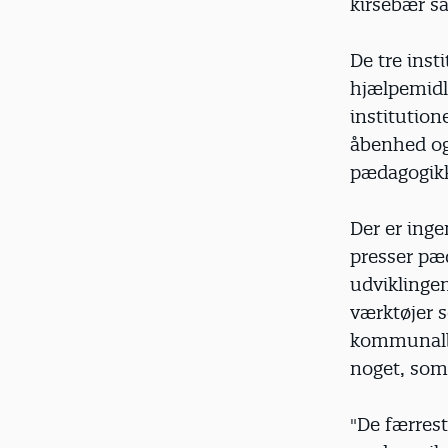
kirsebær s
De tre inst
hjælpemidle
institution
åbenhed og 
pædagogik
Der er ing
presser pæd
udviklingen
værktøjer 
kommunalbes
noget, som
"De færrest