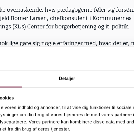
kke overraskende, hvis pæda­gogerne føler sig forsøm
jeld Romer Larsen, chefkonsulent i Kommunernes
ngs (KL's) Center for borgerbetjening og it-politik.
ok lige gøre sig nogle erfaringer med, hvad det er, 
 i folkeskolen, før man sætter sig ned og spørger: 'N
r det her i folkeskolen, hvad er det så, vi skal efters
ionen'," siger han.
Detaljer
ler ingen strategi for, hvordan kommunerne gennem
else skal gøre pædagogerne klar til at bruge digital
ookies
Men bare fordi der ikke er en strategi, så udelukker 
se vores indhold og annoncer, til at vise dig funktioner til sociale
ter, understreger Kjeld Romer Larsen.
oplysninger om din brug af vores hjemmeside med vores partnere i
ysepartnere. Vores partnere kan kombinere disse data med andr
 foregiver ikke at være altfavnende, så der vil også 
et fra din brug af deres tjenester.