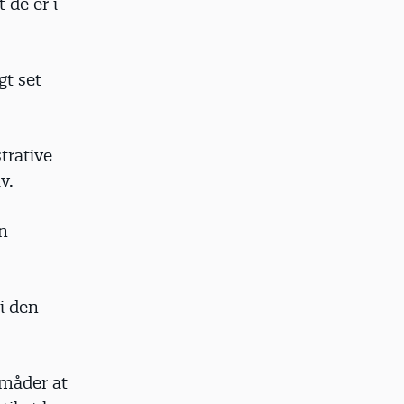
de er i
gt set
trative
v.
en
i den
 måder at