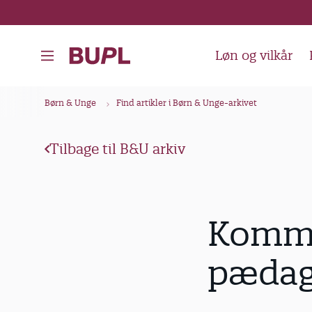
G
å
t
Løn og vilkår
i
l
B
Børn & Unge
Find artikler i Børn & Unge-arkivet
h
r
o
ø
v
Tilbage til B&U arkiv
d
e
k
d
i
r
Kommun
n
u
d
m
pædag
h
m
o
e
l