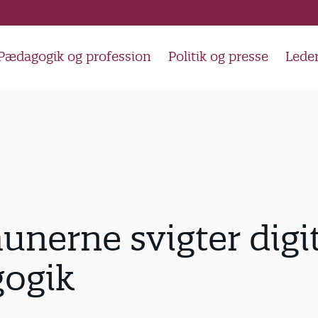
Pædagogik og profession
Politik og presse
Lede
erne svigter digit
ogik