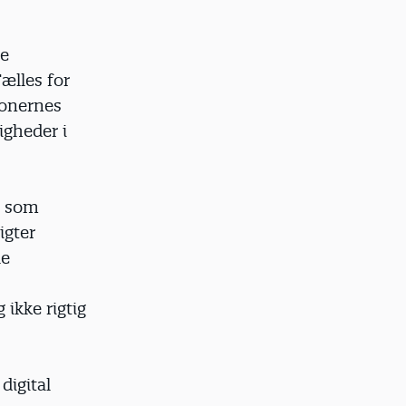
le
ælles for
tionernes
igheder i
, som
igter
le
ikke rigtig
digital