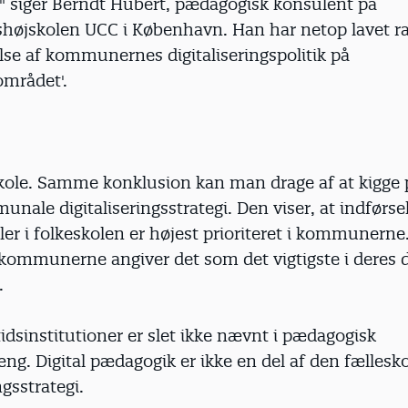
" siger Berndt Hubert, pædagogisk konsulent på
shøjskolen UCC i København. Han har netop lavet r
lse af kommunernes digitaliseringspolitik på
området'.
kole. Samme konklusion kan man drage af at kigge 
nale digitaliseringsstrategi. Den viser, at indførsel 
er i folkeskolen er højest prioriteret i kommunerne.
kommunerne angiver det som det vigtigste i deres d
.
tidsinstitutioner er slet ikke nævnt i pædagogisk
. Digital pædagogik er ikke en del af den fælle
ngsstrategi.