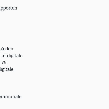
apporten
på den
af digitale
 75
igitale
skommunale