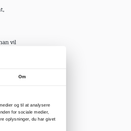
t,
man vil
år vi
pørge i
Om
e
det ikke
 medier og til at analysere
nden for sociale medier,
e oplysninger, du har givet
køre en