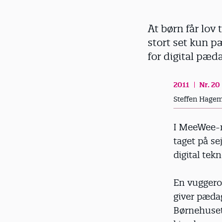
d
At børn får lov 
stort set kun p
for digital pæd
2011
Nr. 20
Steffen Hage
I MeeWee-r
taget på se
digital tek
En vuggero
giver pæda
Børnehuset