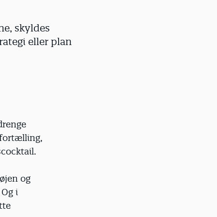
rne, skyldes
ategi eller plan
drenge
fortælling,
cocktail.
øjen og
Og i
tte