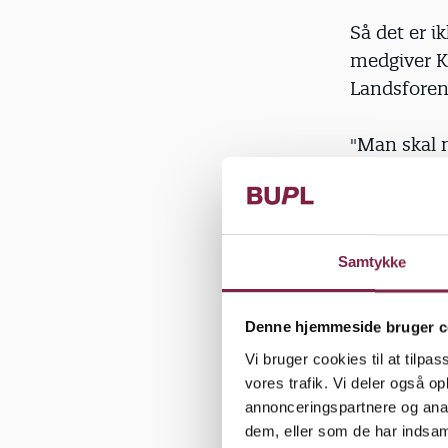
Så det er i
medgiver K
Landsforeni
"Man skal n
efterspørge
efterspørge
daginstitu­t
Samtykke
Der er hel
efteruddann
Denne hjemmeside bruger c
værktøjer. 
Vi bruger cookies til at tilpas
eksperimen
vores trafik. Vi deler også 
annonceringspartnere og anal
"Strategien
dem, eller som de har indsaml