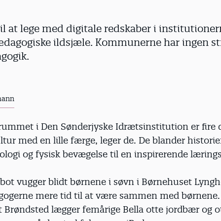
til at lege med digitale redskaber i institutione
ædagogiske ildsjæle. Kommunerne har ingen str
agogik.
mann
ummet i Den Sønderjyske Idrætsinstitution er fire 
jltur med en lille færge, leger de. De blander historie
nologi og fysisk bevægelse til en inspirerende lærings
bot vugger blidt børnene i søvn i Børnehuset Lyngh
gogerne mere tid til at være sammen med børnene. 
 Brøndsted lægger femårige Bella otte jordbær og o