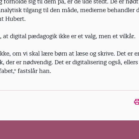
 forholde sig til dem på, er de ilde stedt. De er nødt 
 analytisk tilgang til den måde, medierne behandler 
t Hubert.
at digital pædagogik ikke er et valg, men et vilkår.
ikke, om vi skal lære børn at læse og skrive. Det er e
k, der er nødvendig. Det er digitalisering også, eller
fabet," fastslår han.
Ope