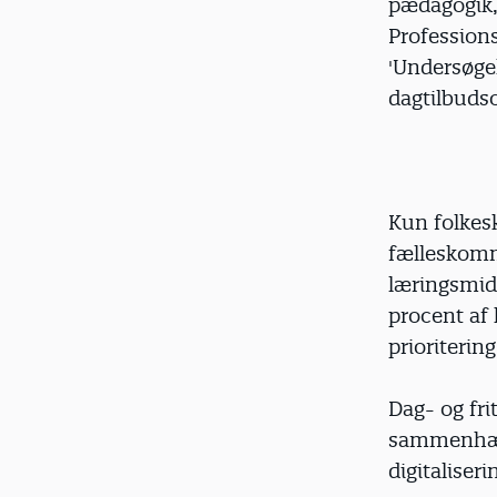
pædagogik,
Profession
'Undersøge
dagtilbuds
Kun folkes
fælleskommu
læringsmidl
procent af 
prioritering
Dag- og fri
sammenhæng
digitaliseri