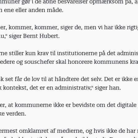
uner gør i de åbne besvarelser opmærksom på, at 
n ene eller anden måde.
r, kommer, kommer, siger de, men vi har ikke rigti
," siger Bernt Hubert.
stiller kun krav til institutionerne på det adminis
 ledere og souschefer skal honorere kommunens kra
 set får de lov til at håndtere det selv. Det er ikke 
kontekst, det er en administrativ," siger han.
er, at kommunerne ikke er bevidste om det digitale 
e verden.
ærmest omklamret af medierne, og hvis ikke de har