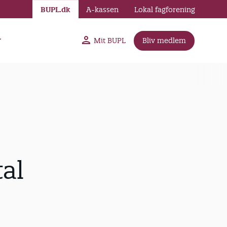
BUPL.dk
A-kassen
Lokal fagforening
r
Mit BUPL
Bliv medlem
al