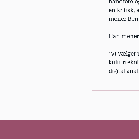
håndtere og
en kritisk,
mener Bern
Han mener, 
"Vi vælger 
kulturtekni
digital anal