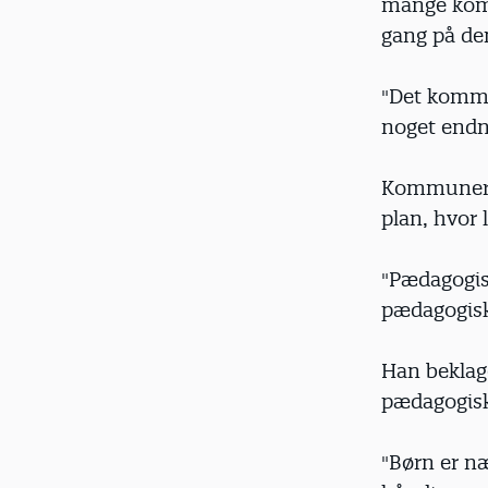
mange komm
gang på de
"Det komme
noget endnu
Kommunerne 
plan, hvor
"Pædagogisk
pædagogisk 
Han beklag
pædagogisk
"Børn er n