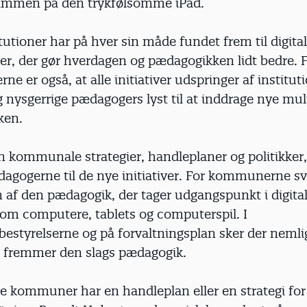
ammen på den trykfølsomme iPad.
itutioner har på hver sin måde fundet frem til digita
r, der gør hverdagen og pædagogikken lidt bedre. F
erne er også, at alle initiativer udspringer af institu
nysgerrige pædagogers lyst til at inddrage nye mul
ken.
en kommunale strategier, handleplaner og politikker
a­gogerne til de nye initiativer. For kommunerne sv
 af den pædagogik, der tager udgangspunkt i digita
som computere, tablets og computerspil. I
tyrelserne og på forvaltningsplan sker der nemlig 
 fremmer den slags pædagogik.
e kommuner har en handleplan eller en strategi for 