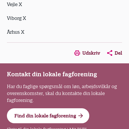
Vejle X
Viborg X
Århus X
Opens in a new window
Opens in a new win
Opens in a
Udskriv
Del
Kontakt din lokale fagforening
Har du faglige spørgsmål om løn, arbejdsvilkår og
overenskomster, skal du kontakte din lokale
fagforening.
Find din lokale fagforening