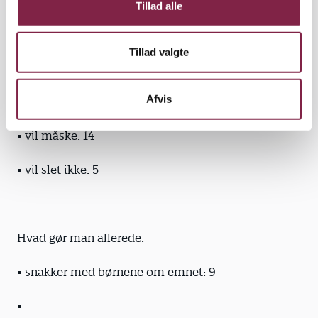
Tillad alle
Hvordan er viljen til at lave noget (mere) om klima
Tillad valgte
og miljø med børnene:
Afvis
• vil meget gerne: 6
• vil måske: 14
• vil slet ikke: 5
Hvad gør man allerede:
• snakker med børnene om emnet: 9
•