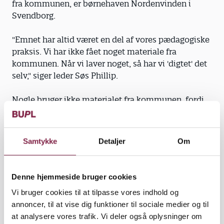
fra kommunen, er børnehaven Nordenvinden i
Svendborg.
"Emnet har altid været en del af vores pædagogiske
praksis. Vi har ikke fået noget materiale fra
kommunen. Når vi laver noget, så har vi 'digtet' det
selv," siger leder Søs Phillip.
Nogle bruger ikke materialet fra kommunen, fordi
det drukner i bunken af fine foldere, eller fordi de
vælger at gøre noget andet, end hvad kommunen
anbefaler. Det gælder udflytterbørnehaven Kong
Samtykke
Detaljer
Om
Oscar fra Østerbro i København.
"Hele vores pædagogik hviler på en økologisk
Denne hjemmeside bruger cookies
tankegang med vores køkkenhave, dyr, mad og
Vi bruger cookies til at tilpasse vores indhold og
kompostering. Derfor fylder det en del at snakke
annoncer, til at vise dig funktioner til sociale medier og til
om brug og misbrug af ressourcerne. Vi bliver
at analysere vores trafik. Vi deler også oplysninger om
bombarderet med materiale fra kommunen, men