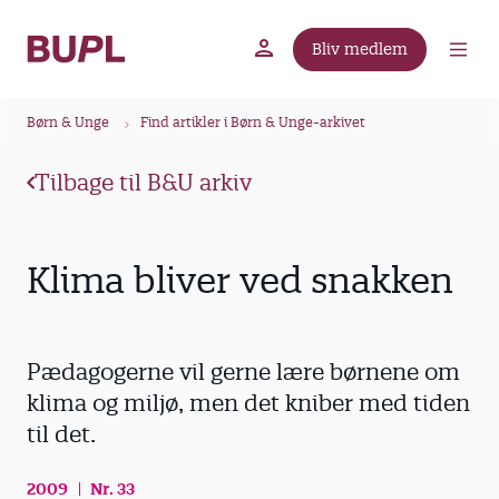
G
å
Bliv medlem
t
BUPL.dk
A-kassen
Lokal fagforening
i
B
l
Børn & Unge
Find artikler i Børn & Unge-arkivet
r
h
ø
o
Tilbage til B&U arkiv
v
d
e
k
d
r
Klima bliver ved snakken
i
u
n
m
d
m
h
Pædagogerne vil gerne lære børnene om
o
e
klima og miljø, men det kniber med tiden
l
til det.
d
2009
Nr. 33