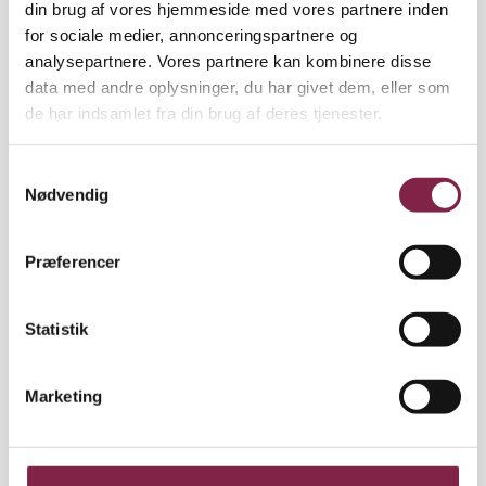
din brug af vores hjemmeside med vores partnere inden
det kan vi ikke nå at forholde os til. Vi koncentrerer
for sociale medier, annonceringspartnere og
os om at give børnene gode vaner," siger leder Helle
analysepartnere. Vores partnere kan kombinere disse
Høpfner.
data med andre oplysninger, du har givet dem, eller som
de har indsamlet fra din brug af deres tjenester.
Svar på rundspørge
S
Nødvendig
a
Sådan prioriterer de 25 institutioner at lave
m
aktiviteter om klima og miljø
t
Præferencer
y
• slet ikke: 6
k
k
Statistik
• gør ikke, vil gerne: 5
e
v
Marketing
• gør lidt i dagligdagen:10
a
l
• laver projekter eller særlige aktiviteter: 4
g