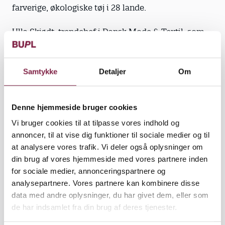
farverige, økologiske tøj i 28 lande.
Ulla Skjødt, trendchef i Dansk Mode & Textil, som
er brancheorganisationen for danske mode- og
tekstilvirksomheder, kalder retrostilen for en
megatendens inden for dansk børnemode.
Samtykke
Detaljer
Om
Hun har arbejdet med børnemode i mange år og
fortæller, at retrobølgen er en af de store succeser
Denne hjemmeside bruger cookies
inden for dansk børnemodetøj. Der er stor interesse
Vi bruger cookies til at tilpasse vores indhold og
for den farverige halvfjerdserstil fra udlandet. Her
annoncer, til at vise dig funktioner til sociale medier og til
ser man retrotøjet som en del af et frit og godt
at analysere vores trafik. Vi deler også oplysninger om
børneliv, hvor børnene bliver kører rundt i
din brug af vores hjemmeside med vores partnere inden
Christiania-cykler og spiser økologisk mad.
for sociale medier, annonceringspartnere og
analysepartnere. Vores partnere kan kombinere disse
data med andre oplysninger, du har givet dem, eller som
de har indsamlet fra din brug af deres tjenester.
Bare tæer i kolonihaven. Ulla Skjødt mener, at
designerne, der typisk selv er i 30´erne, bruger