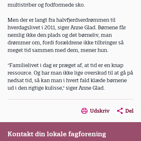
multistriber og fodformede sko.
Men der er langt fra halvfjerdserdrømmen til
hverdagslivet i 2011, siger Anne Glad. Børnene får
nemlig ikke den plads og det børneliv, man
drømmer om, fordi forældrene ikke tilbringer så
meget tid sammen med dem, mener hun.
"Familielivet i dag er præget af, at tid er en knap
ressource. Og har man ikke lige overskud til at gå på
nedsat tid, så kan man i hvert fald klæde børnene
ud i den rigtige kulisse," siger Anne Glad.
Opens in a new window
Opens in a new win
Opens in a
Udskriv
Del
Kontakt din lokale fagforening