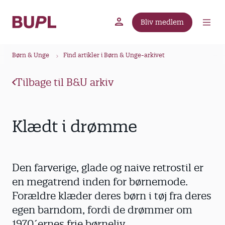
G
å
Bliv medlem
t
BUPL.dk
A-kassen
Lokal fagforening
i
B
l
Børn & Unge
Find artikler i Børn & Unge-arkivet
r
h
ø
o
Tilbage til B&U arkiv
v
d
e
k
d
r
Klædt i drømme
i
u
n
m
d
m
h
Den farverige, glade og naive retrostil er
o
e
en megatrend inden for børnemode.
l
Forældre klæder deres børn i tøj fra deres
d
egen barndom, fordi de drømmer om
1970´ernes frie børneliv.