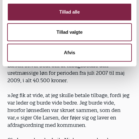
g
svarede til det, jeg skulle til at arbejde med,« siger
Tillad alle
Ole Larsen, der ikke har nogen lønaftale med
kommunen på det tidspunkt.
Tillad valgte
Tak til Leila. Han tænker ikke mere over sit tillæg.
Afvis
Men to år senere opdager kommunen fejlen. Ole
Larsen bliver bedt om at tilbagebetale den
uretmæssige løn for perioden fra juli 2007 til maj
2009, i alt 40.500 kroner.
»Jeg fik at vide, at jeg skulle betale tilbage, fordi jeg
var leder og burde vide bedre. Jeg burde vide,
hvorfor lønsedlen var skruet sammen, som den
var,« siger Ole Larsen, der føjer sig og laver en
afdragsordning med kommunen.