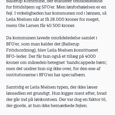
Ballerup Kommune, der etablerer områdeledelse
for fritidshjem og SFO’er. Men lønforhøjelsen er en
fejl. I virkeligheden har kommunen rod i lønnen, så
Leila Nielsen når at få 28.000 kroner for meget,
mens Ole Larsen får 40.500 kroner.
Da kommunen lavede områdeledelse samlet i
BFO’er, som man kalder det (Ballerup
Fritidsordning), blev Leila Nielsen konsti­tueret
BFO-leder. Der får hun også et tillæg på 4000
kroner om måneden betegnet ’handicappede børn’,
men det undrer hun sig ikke over, for den ene af
institutionerne i BFO’en har specialbørn.
Samtidig er Leila Nielsen typen, der ikke læser
lønsedlen ret grundigt. Hun kigger mest efter, hvad
der går ind på lønkontoen. Der var dog en faktor til,
der gjorde, at hun ikke bemærkede fejlen.