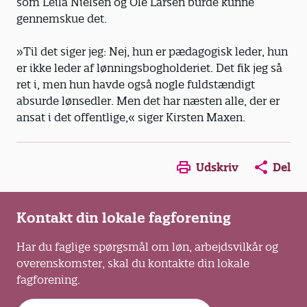
som Leila Nielsen og Ole Larsen burde kunne
gennemskue det.
»Til det siger jeg: Nej, hun er pæda­gogisk leder, hun
er ikke leder af lønningsbogholderiet. Det fik jeg så
ret i, men hun havde også nogle fuldstændigt
absurde lønsedler. Men det har næsten alle, der er
ansat i det offentlige,« siger Kirsten Maxen.
Opens in a new window
Opens in a new win
Opens in a
Udskriv
Del
Kontakt din lokale fagforening
Har du faglige spørgsmål om løn, arbejdsvilkår og
overenskomster, skal du kontakte din lokale
fagforening.