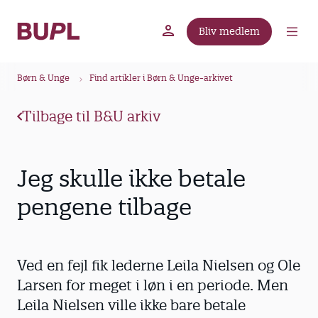
G
å
Bliv medlem
t
BUPL.dk
A-kassen
Lokal fagforening
i
B
l
Børn & Unge
Find artikler i Børn & Unge-arkivet
r
h
ø
o
Tilbage til B&U arkiv
v
d
e
k
d
r
Jeg skulle ikke betale
i
u
n
pengene tilbage
m
d
m
h
o
e
Ved en fejl fik lederne Leila Nielsen og Ole
l
d
Larsen for meget i løn i en periode. Men
Leila Nielsen ville ikke bare betale