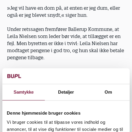
»Jeg vil have en dom på, at enten er jeg dum, eller
også er jeg blevet snydt,« siger hun.
Under retssagen fremfører Ballerup Kommune, at
Leila Nielsen som leder bør vide, at tillægget er en
fejl. Men byretten er ikke i tvivl: Leila Nielsen har
modtaget pengene i god tro, og hun skal ikke betale
pengene tilbage.
Men det har ikke været sjovt at køre en retssag mod
sin arbejdsgiver, Ballerup Kommune, påpeger hun.
Samtykke
Detaljer
Om
»Det har været svært og grænseoverskridende. Jeg
tror ikke, jeg kommer igen, om jeg så bliver snydt,«
siger hun og understreger, at Ballerup Kommune
Denne hjemmeside bruger cookies
under hele forløbet har udvist god pli, og at
samarbejdet i alle andre sammenhænge er gået fint.
Vi bruger cookies til at tilpasse vores indhold og
annoncer, til at vise dig funktioner til sociale medier og til