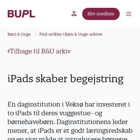
G
å
Bliv medlem
t
BUPL.dk
A-kassen
Lokal fagforening
i
B
l
Børn & Unge
Find artikler i Børn & Unge-arkivet
r
h
ø
o
Tilbage til B&U arkiv
v
d
e
k
d
r
iPads skaber begejstring
i
u
n
m
d
m
h
En daginstitution i Veksø har investeret i
o
e
to iPads til deres vuggestue- og
l
børnehavebørn. Daginstitutionens leder
d
mener, at iPads er et godt læringsredskab
og en sjov måde at introducere børnene