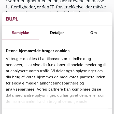
"Sammenlignet med en pc, der krævede en masse
it-færdigheder, er den IT-forskrækkelse, der måske
har været hos personalet, forduftet, efter at
pædagogerne har opdaget, hvor nemt det er at
bruge en iPad," forklarer Kim Byrding, der kun har
givet personalet en kort introduktion til de digitale
Samtykke
Detaljer
Om
nyanskaffelser.
Ifølge Anja Knudsen er nogle af børnene allerede
Denne hjemmeside bruger cookies
hjemmefra vant til at manøvrere rundt i en iPads
Vi bruger cookies til at tilpasse vores indhold og
styresystem.
annoncer, til at vise dig funktioner til sociale medier og til
at analysere vores trafik. Vi deler også oplysninger om
"Flere af forældrene har en iPad, som børnene har
din brug af vores hjemmeside med vores partnere inden
været i kontakt med. Men andre har aldrig prøvet
for sociale medier, annonceringspartnere og
det før. De hamrer lidt hårdt i skærmen til at starte
analysepartnere. Vores partnere kan kombinere disse
med," siger hun.
data med andre oplysninger, du har givet dem, eller som
de har indsamlet fra din brug af deres tjenester.
"Men børnene er gode til at hjælpe hinanden og
vise, hvordan spillene fungerer," tilføjer pædagog