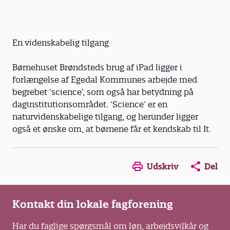
En videnskabelig tilgang
Børnehuset Brøndsteds brug af iPad ligger i
forlængelse af Egedal Kommunes arbejde med
begrebet ’science’, som også har betydning på
daginstitutionsområdet. ’Science’ er en
naturvidenskabelige tilgang, og herunder ligger
også et ønske om, at børnene får et kendskab til It.
Opens in a new window
Opens in a new win
Opens in a
Udskriv
Del
Kontakt din lokale fagforening
Har du faglige spørgsmål om løn, arbejdsvilkår og