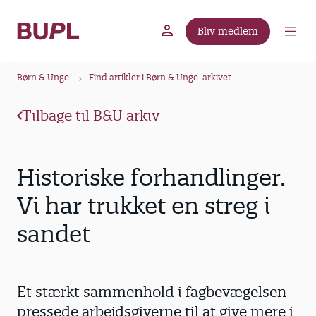
G
å
Bliv medlem
t
BUPL.dk
A-kassen
Lokal fagforening
i
B
l
Børn & Unge
Find artikler i Børn & Unge-arkivet
r
h
ø
o
Tilbage til B&U arkiv
v
d
e
k
d
r
Historiske forhandlinger.
i
u
n
Vi har trukket en streg i
m
d
sandet
m
h
o
e
l
d
Et stærkt sammenhold i fagbevægelsen
pressede arbejdsgiverne til at give mere i