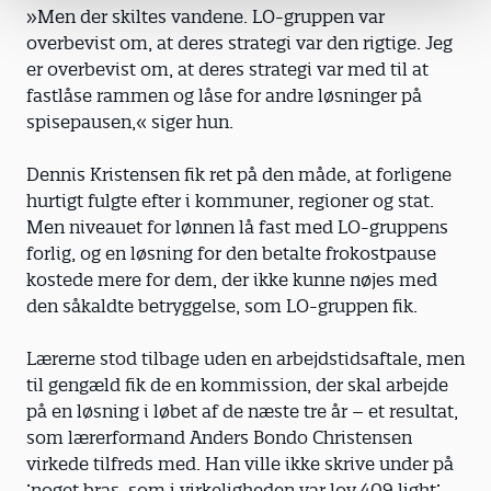
»Men der skiltes vandene. LO-gruppen var
overbevist om, at deres strategi var den rigtige. Jeg
er overbevist om, at deres strategi var med til at
fastlåse rammen og låse for andre løsninger på
spisepausen,« siger hun.
Dennis Kristensen fik ret på den måde, at forligene
hurtigt fulgte efter i kommuner, regioner og stat.
Men niveauet for lønnen lå fast med LO-gruppens
forlig, og en løsning for den betalte frokostpause
kostede mere for dem, der ikke kunne nøjes med
den såkaldte betryggelse, som LO-gruppen fik.
Lærerne stod tilbage uden en arbejdstidsaftale, men
til gengæld fik de en kommission, der skal arbejde
på en løsning i løbet af de næste tre år – et resultat,
som lærerformand Anders Bondo Christensen
virkede tilfreds med. Han ville ikke skrive under på
’noget bras, som i virkeligheden var lov 409 light’