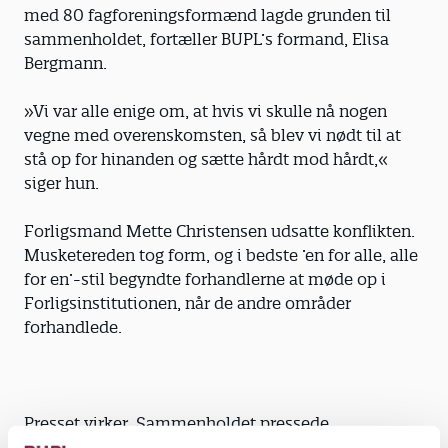
med 80 fagforeningsformænd lagde grunden til
sammenholdet, fortæller BUPL’s formand, Elisa
Bergmann.
»Vi var alle enige om, at hvis vi skulle nå nogen
vegne med overenskomsten, så blev vi nødt til at
stå op for hinanden og sætte hårdt mod hårdt,«
siger hun.
Forligsmand Mette Christensen udsatte konflikten.
Musketereden tog form, og i bedste ’en for alle, alle
for en’-stil begyndte forhandlerne at møde op i
Forligsinstitutionen, når de andre områder
forhandlede.
Presset virker. Sammenholdet pressede
arbejdsgiverne til indrømmelser. Den samlede