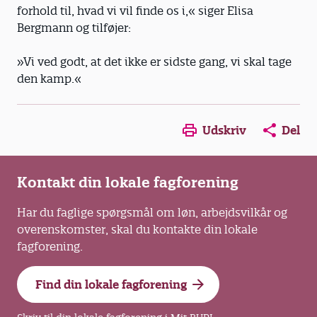
forhold til, hvad vi vil finde os i,« siger Elisa
Bergmann og tilføjer:
»Vi ved godt, at det ikke er sidste gang, vi skal tage
den kamp.«
Opens in a new window
Opens in a new win
Opens in a
Udskriv
Del
Kontakt din lokale fagforening
Har du faglige spørgsmål om løn, arbejdsvilkår og
overenskomster, skal du kontakte din lokale
fagforening.
Find din lokale fagforening