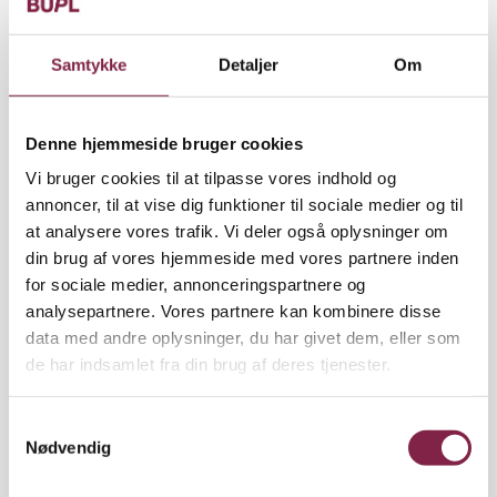
ramme for overenskomsten blev forhøjet fra
arbejdsgivernes tilbud på 6,7 procent til 8,1 procent
Samtykke
Detaljer
Om
– og dermed reallønsforbedringer til alle. Det
lykkedes også at slippe af med privatlønsværnet,
som betød, at de offentlige ansattes lønninger
Denne hjemmeside bruger cookies
skulle falde i præcis samme takt som de private
Vi bruger cookies til at tilpasse vores indhold og
lønninger i nedgangstider, mens de kun blev hævet
annoncer, til at vise dig funktioner til sociale medier og til
med 80 procent af forskellen i opgangstider. Nu er
at analysere vores trafik. Vi deler også oplysninger om
man vendt tilbage til den ’gamle’
din brug af vores hjemmeside med vores partnere inden
reguleringsordning, hvor de offentlige lønninger
for sociale medier, annonceringspartnere og
reguleres både op og ned med 80 procent af
analysepartnere. Vores partnere kan kombinere disse
forskellen i lønudviklingen.
data med andre oplysninger, du har givet dem, eller som
de har indsamlet fra din brug af deres tjenester.
»Overenskomstforhandlingerne har været en stor
og svær kamp, og resultatet skal selvfølgelig ses i
det lys. At få fjernet nogle elementer i en
S
Nødvendig
reguleringsmodel er afgørende for, hvordan vores
a
fremtidige lønudsigter ser ud,« siger Elisa
m