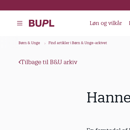
G
å
t
Løn og vilkår
i
l
B
Børn & Unge
Find artikler i Børn & Unge-arkivet
h
r
o
ø
v
Tilbage til B&U arkiv
d
e
k
d
i
r
Hanne 
n
u
d
m
h
m
o
e
l