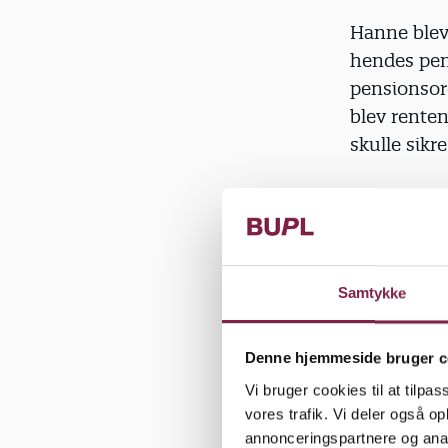
Hanne blev
hendes pen
pensionsor
blev rente
skulle sikr
Men for Han
aktiemarke
"Jeg får in
Samtykke
på den ordn
modsatte vi
Denne hjemmeside bruger c
Vi bruger cookies til at tilpas
vores trafik. Vi deler også 
annonceringspartnere og anal