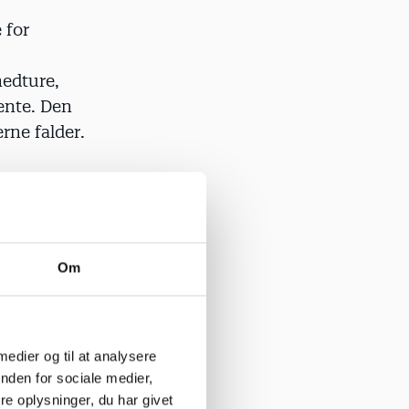
 for
nedture,
ente. Den
rne falder.
 da
g er kommet
Om
den
 medier og til at analysere
nden for sociale medier,
e oplysninger, du har givet