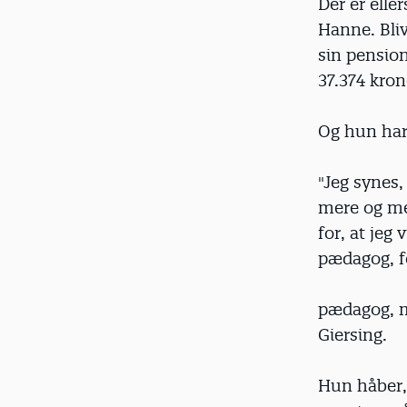
Der er elle
Hanne. Bliv
sin pensio
37.374 kron
Og hun har
"Jeg synes,
mere og mer
for, at jeg 
pædagog, fo
pædagog, me
Giersing.
Hun håber,