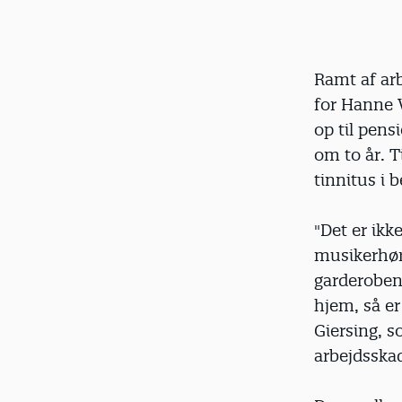
Ramt af arb
for Hanne V
op til pens
om to år. T
tinnitus i 
"Det er ikk
musikerhøre
garderoben
hjem, så er
Giersing, 
arbejdsska