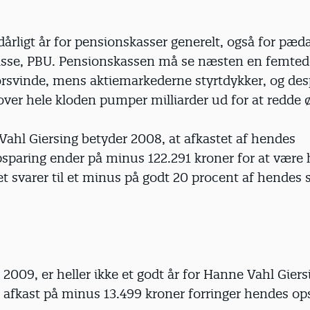
dårligt år for pensionskasser generelt, også for pæ
sse, PBU. Pensionskassen må se næsten en femtede
rsvinde, mens aktiemarkederne styrtdykker, og des
 over hele kloden pumper milliarder ud for at redde
ahl Giersing betyder 2008, at afkastet af hendes
sparing ender på minus 122.291 kroner for at være 
et svarer til et minus på godt 20 procent af hendes
 i 2009, er heller ikke et godt år for Hanne Vahl Giers
t afkast på minus 13.499 kroner forringer hendes op