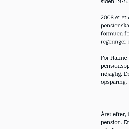
siden 1975.
2008 er et 
pensionska
formuen fo
regeringer
For Hanne V
pensionsop
nøjagtig. D
opsparing.
Året efter,
pension. E