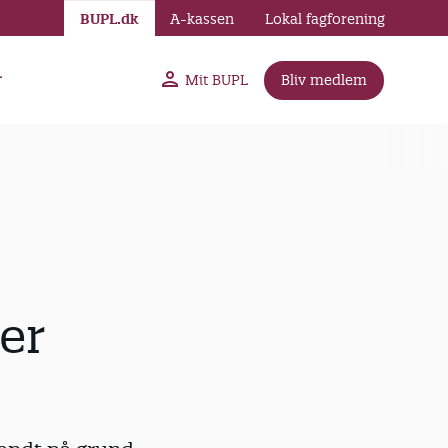
BUPL.dk
A-kassen
Lokal fagforening
r
Mit BUPL
Bliv medlem
er