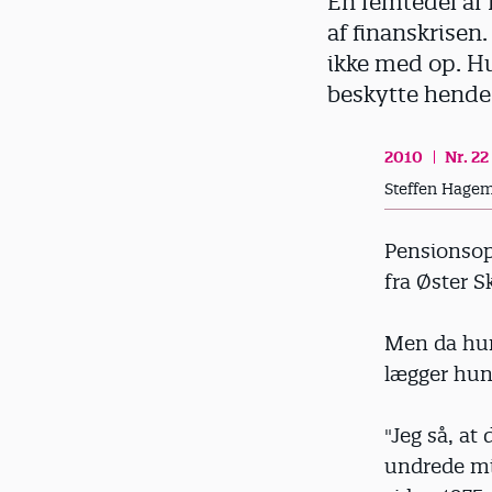
En femtedel af
d
af finanskrisen
ikke med op. Hu
beskytte hende
2010
Nr. 22
Steffen Hage
Pensionsop
fra Øster S
Men da hun 
lægger hun
"Jeg så, at
undrede mi