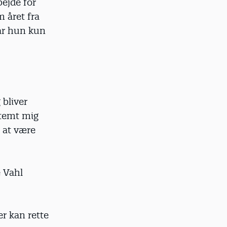
bejde for
m året fra
får hun kun
 bliver
stemt mig
e at være
e Vahl
r kan rette