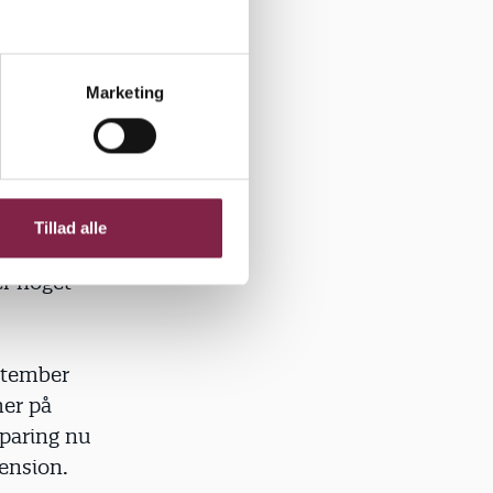
ation om,
 at vælge
ke ved nok
Marketing
lg.
det er for
al de unge
blev ved,
Tillad alle
r. Jeg kan
er noget
ptember
er på
sparing nu
ension.