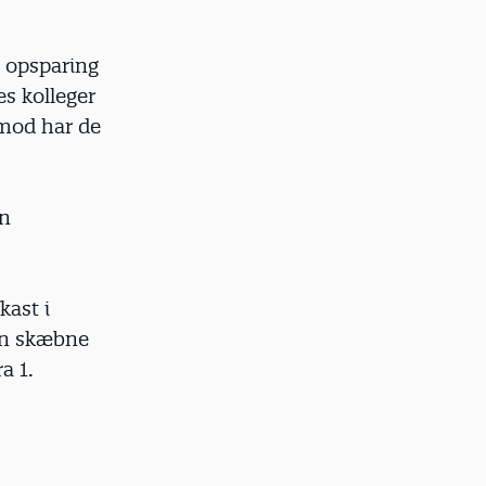
s opsparing
es kolleger
imod har de
en
kast i
hun skæbne
a 1.