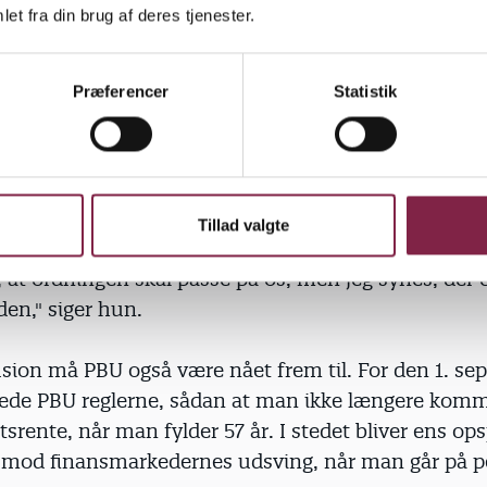
information. Hun ville gerne have haft mere inform
et fra din brug af deres tjenester.
s pensionsordning betød og måske en mulighed for
srenten fra. Men samtidig erkender hun, at hun ik
Præferencer
Statistik
regler og tal til at kunne foretage et kvalificeret va
nes, det er en underlig ordning. Jeg forstår godt, at 
 os, men jeg synes, den er lidt mærkelig. Hvorfor sk
tes? Hvorfor er det kun de gamle? Hvad nu hvis jeg 
Tillad valgte
 65? Så skulle jeg stå på gennemsnitsrenten i alle de å
, at ordningen skal passe på os, men jeg synes, der 
den," siger hun.
sion må PBU også være nået frem til. For den 1. se
de PBU reglerne, sådan at man ikke længere komm
rente, når man fylder 57 år. I stedet bliver ens op
et mod finansmarkedernes udsving, når man går på p