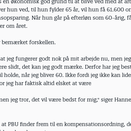
rs en økonomisk god grund til at blive ved med at ar
er hun ved, til hun fylder 65 år, vil hun få 61.600 o
nsopsparing. Når hun går på efterløn som 60-årig, 
er om året.
 bemærket forskellen.
 at jeg fungerer godt nok på mit arbejde nu, men jeg
e slidt, det kan jeg godt mærke. Derfor har jeg be
vil holde, når jeg bliver 60. Ikke fordi jeg ikke kan lid
r jeg har faktisk altid elsket at være
n jeg tror, det vil være bedst for mig," siger Hann
 at PBU finder frem til en kompensationsordning, de