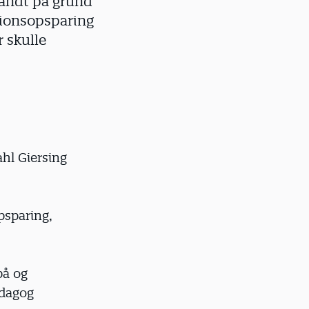
vandt på grund
sionsopsparing
r skulle
hl Giersing
psparing,
på og
ædagog