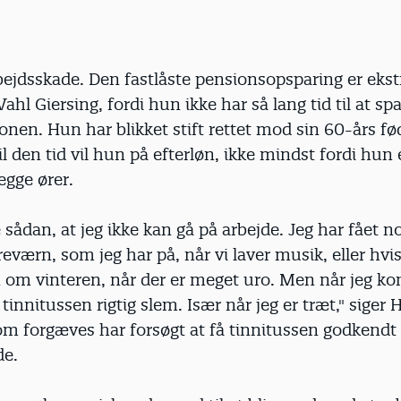
ejdsskade. Den fastlåste pensionsopsparing er ekst
ahl Giersing, fordi hun ikke har så lang tid til at sp
ionen. Hun har blikket stift rettet mod sin 60-års f
il den tid vil hun på efterløn, ikke mindst fordi hun 
begge ører.
e sådan, at jeg ikke kan gå på arbejde. Jeg har fået n
værn, som jeg har på, når vi laver musik, eller hvis 
 om vinteren, når der er meget uro. Men når jeg 
 tinnitussen rigtig slem. Især når jeg er træt," siger
som forgæves har forsøgt at få tinnitussen godkend
de.