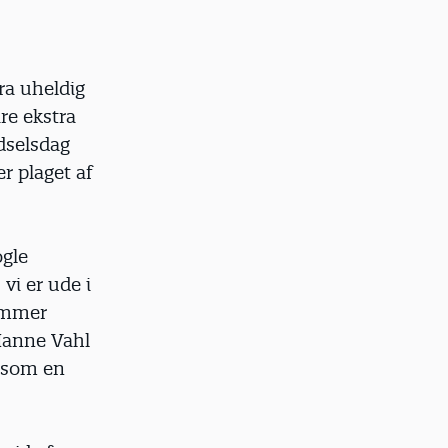
ra uheldig
are ekstra
ødselsdag
er plaget af
ogle
vi er ude i
kommer
 Hanne Vahl
t som en