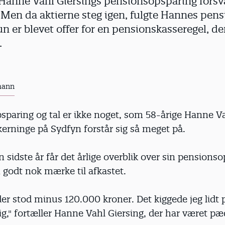
 Hanne Vahl Giersings pensionsopsparing fors
. Men da aktierne steg igen, fulgte Hannes pen
n er blevet offer for en pensionskasseregel, de
.
mann
sparing og tal er ikke noget, som 58-årige Hanne Va
kerninge på Sydfyn forstår sig så meget på.
sidste år får det årlige overblik over sin pensionso
 godt nok mærke til afkastet.
 der stod minus 120.000 kroner. Det kiggede jeg lidt 
g," fortæller Hanne Vahl Giersing, der har været p