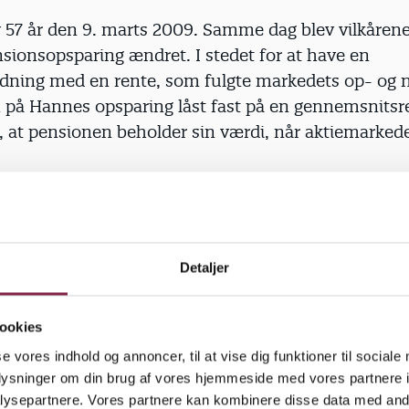
 57 år den 9. marts 2009. Samme dag blev vilkårene
sionsopsparing ændret. I stedet for at have en
dning med en rente, som fulgte markedets op- og 
n på Hannes opsparing låst fast på en gennemsnitsr
e, at pensionen beholder sin værdi, når aktiemarkede
ne betød det, at hendes pension ikke steg i værdi,
derne i 2009 genvandt deres styrke.
gen glæde af de stigninger, der er kommet, fordi je
Detaljer
ing. Den er lavet for at beskytte os, men har haft 
rkning," siger Hanne Vahl Giersing.
ookies
se vores indhold og annoncer, til at vise dig funktioner til sociale
oplysninger om din brug af vores hjemmeside med vores partnere i
ysepartnere. Vores partnere kan kombinere disse data med andr