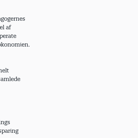
dagogernes
l af
perate
 økonomien.
helt
 samlede
ings
sparing