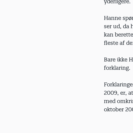
yderligere.
Hanne spør
ser ud, da 
kan berett
fleste af d
Bare ikke H
forklaring.
Forklaringe
2009, er, a
med omkrin
oktober 200