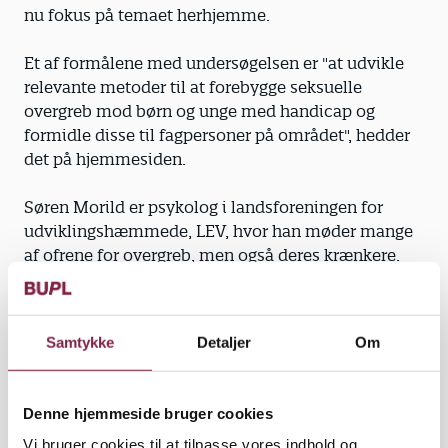
nu fokus på temaet herhjemme.
Et af formålene med undersøgelsen er "at udvikle
relevante metoder til at forebygge seksuelle
overgreb mod børn og unge med handicap og
formidle disse til fagpersoner på området", hedder
det på hjemmesiden.
Søren Morild er psykolog i landsforeningen for
udviklingshæmmede, LEV, hvor han møder mange
af ofrene for overgreb, men også deres krænkere.
"Tit er det unge i botilbuddene for handicappede,
som begår overgreb på hinanden," siger han, og
Samtykke
Detaljer
Om
mener, at en af metoderne til at forebygge overgreb
er bedre seksualundervisning til handicappede.
Denne hjemmeside bruger cookies
"De unge handicappede mænd kan ofte fortælle,
Vi bruger cookies til at tilpasse vores indhold og
hvordan både skede og æggestokke ser ud, som om