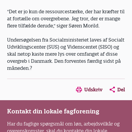
"Det er jo kun de ressourcestærke, der har kræfter til
at fortælle om overgrebene. Jeg tror, der er mange
flere tilfælde derude," siger Søren Morild.
Undersøgelsen fra Socialministeriet laves af Socialt
Udviklingscenter (SUS) og Videnscentet (SISO) og
skal netop kaste mere lys over omfanget af disse
overgreb i Danmark. Den forventes færdig sidst på
måneden.?
Opens in a new window
Opens in a new win
Opens in a
Udskriv
Del
Kontakt din lokale fagforening
Har du faglige spørgsmål om løn, arbejdsvilkår og
overenskomster, skal du kontakte din lokale