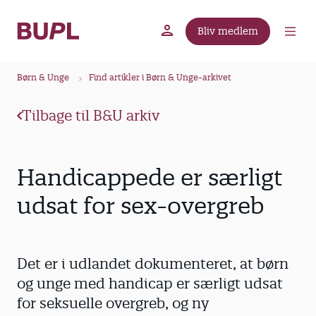
G
å
Bliv medlem
t
BUPL.dk
A-kassen
Lokal fagforening
i
B
l
Børn & Unge
Find artikler i Børn & Unge-arkivet
r
h
ø
o
Tilbage til B&U arkiv
v
d
e
k
d
r
Handicappede er særligt
i
u
n
udsat for sex-overgreb
m
d
m
h
o
e
Det er i udlandet dokumenteret, at børn
l
d
og unge med handicap er særligt udsat
for seksuelle overgreb, og ny