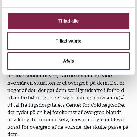
l
"En pædagog, der måske ikke bryder sig om, at to
g
mænd er sammen, bør alligevel være professionel
Tillad alle
nok til at forklare den handicappede, at der er
former for lyst og sex, hvor det er normalt," siger
han, og påpeger, at det vigtigste er at lære de unge
Tillad valgte
sine egne og andres grænser at kende.
"I forvejen kan det være svært for den
Afvis
handicappede bare rent sprogligt at sige nej, og hvis
de ikke kender til sex, kan de heller ikke vide,
hvornår en situation er et overgreb på dem. Det er
noget af det, der gør dem særligt udsatte i forhold
til andre børn og unge," siger han og henviser også
til tal fra Rigshospitalets Center for Voldtægtsofre,
der tyder på en høj forekomst af overgreb blandt
udviklingshæmmede selv, ligesom nogle er blevet
udsat for overgreb af de voksne, der skulle passe på
dem.