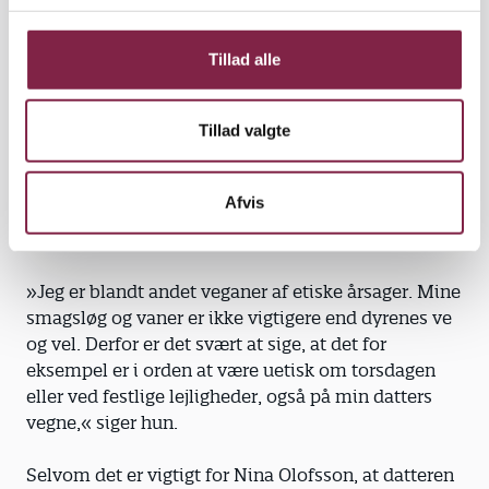
for vores behov. Køkken­damen tog det som en
g
udfordring. De har stor forståelse for, at vi tænker
anderledes,« fortæller Nina Olofsson.
Tillad alle
Siden har Røskva, der i dag er tre et halvt år, spist
Tillad valgte
vegansk. Nina Olofsson vil nødig gå på kompromis
med Røskvas mad, så der er i princippet ingen
undtagelser fra den
Afvis
veganske mad.
»Jeg er blandt andet veganer af etiske år­sager. Mine
smagsløg og vaner er ikke vigtigere end dyrenes ve
og vel. Derfor er det svært at sige, at det for
eksempel er i orden at være uetisk om torsdagen
eller ved festlige lejligheder, også på min datters
vegne,« siger hun.
Selvom det er vigtigt for Nina Olofsson, at datteren