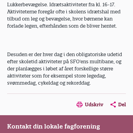
Lukkerbevægelse. Idrætsaktiviteter fra kl. 16-17.
Aktiviteterne foregår ofte i skolens idrætshal med
tilbud om leg og bevægelse, hvor børnene kan
forlade legen, efterhånden som de bliver hentet.
Desuden er der hver dag i den obligatoriske udetid
efter skoletid aktiviteter på SFO’ens multibane, og
der planlægges i løbet af året forskellige større
aktiviteter som for eksempel store legedag,
svømmedag, cykeldag og rekorddag.
Opens in a new window
Opens in a new win
Opens in a
Udskriv
Del
Kontakt din lokale fagforening