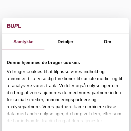
Plads til forskelle. Flytningen og inklusionen af
Satellitdrengene har været en længerevarende
proces, og alle har skullet vænne sig til det nye
fællesskab.
Samtykke
Detaljer
Om
»Til at starte med gik de andre børn i en stor bue
Denne hjemmeside bruger cookies
uden om vores drenge. Det kunne godt være
overvældende, når bølgerne indimellem gik højt. I
Vi bruger cookies til at tilpasse vores indhold og
dag har de andre børn lært at sige, ”Nåh, men det er
annoncer, til at vise dig funktioner til sociale medier og til
bare Peter, der har en dårlig dag i dag”. Nu tør de
at analysere vores trafik. Vi deler også oplysninger om
godt stikke hovedet ind i Satellitten, selvom nogen
din brug af vores hjemmeside med vores partnere inden
råber lidt,« fortæller Malene Wagtberg.
for sociale medier, annonceringspartnere og
analysepartnere. Vores partnere kan kombinere disse
I dag kommer mange børn fra den almindelige SFO
data med andre oplysninger, du har givet dem, eller som
ind og vil lege med drengene i Satellitten.
de har indsamlet fra din brug af deres tjenester.