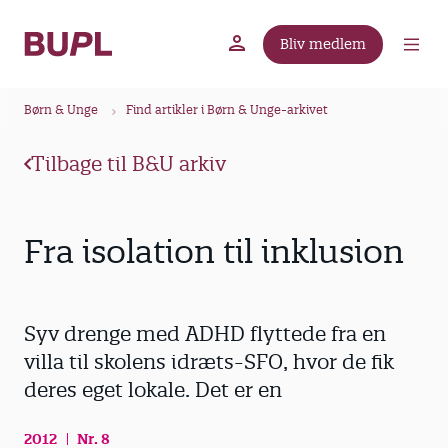
G
å
Bliv medlem
t
BUPL.dk
A-kassen
Lokal fagforening
i
B
l
Børn & Unge
Find artikler i Børn & Unge-arkivet
r
h
ø
o
Tilbage til B&U arkiv
v
d
e
k
d
r
Fra isolation til inklusion
i
u
n
m
d
m
h
Syv drenge med ADHD flyttede fra en
o
e
villa til skolens idræts-SFO, hvor de fik
l
deres eget lokale. Det er en
d
2012
Nr. 8