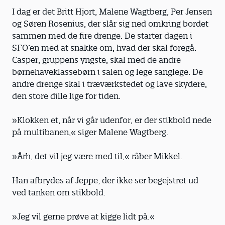
I dag er det Britt Hjort, Malene Wagtberg, Per Jensen
og Søren Rosenius, der slår sig ned omkring bordet
sammen med de fire drenge. De starter dagen i
SFO’en med at snakke om, hvad der skal foregå.
Casper, gruppens yngste, skal med de andre
børnehaveklassebørn i salen og lege sanglege. De
andre drenge skal i træværkstedet og lave skydere,
den store dille lige for tiden.
»Klokken et, når vi går udenfor, er der stikbold nede
på multibanen,« siger Malene Wagtberg.
»Årh, det vil jeg være med til,« råber Mikkel.
Han afbrydes af Jeppe, der ikke ser begejstret ud
ved tanken om stikbold.
»Jeg vil gerne prøve at kigge lidt på.«