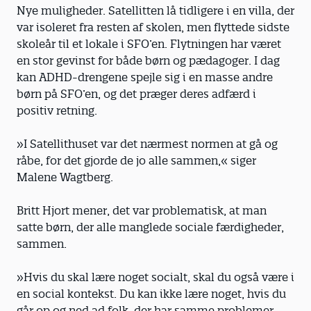
Nye muligheder. Satellitten lå tidligere i en villa, der
var isoleret fra resten af skolen, men flyttede sidste
skoleår til et lokale i SFO’en. Flytningen har været
en stor gevinst for både børn og pædagoger. I dag
kan ADHD-drengene spejle sig i en masse andre
børn på SFO’en, og det præger deres adfærd i
positiv retning.
»I Satellithuset var det nærmest normen at gå og
råbe, for det gjorde de jo alle sammen,« siger
Malene Wagtberg.
Britt Hjort mener, det var problematisk, at man
satte børn, der alle manglede sociale færdigheder,
sammen.
»Hvis du skal lære noget socialt, skal du også være i
en social kontekst. Du kan ikke lære noget, hvis du
går op og ned ad folk, der har samme problemer