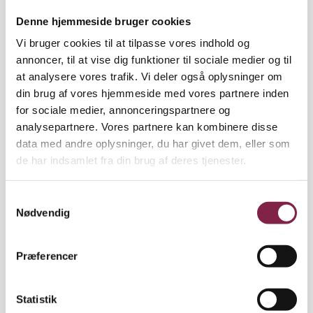
Besøg giver tryghed. Jette Juul har et tæt
Denne hjemmeside bruger cookies
samarbejde med skolen, hvor børnene fra
Vi bruger cookies til at tilpasse vores indhold og
Springbrættet kommer på besøg en gang om ugen
annoncer, til at vise dig funktioner til sociale medier og til
fra april, så de lærer stedet at kende. Hun oplever, at
at analysere vores trafik. Vi deler også oplysninger om
det giver en stor tryghed for børnene, at de ved,
din brug af vores hjemmeside med vores partnere inden
hvordan der ser ud, og hvor toilettet er. Så skal de
for sociale medier, annonceringspartnere og
ikke bruge kræfter på det, når de starter i skole.
analysepartnere. Vores partnere kan kombinere disse
data med andre oplysninger, du har givet dem, eller som
»Børnene kender læreren på forhånd, og det
de har indsamlet fra din brug af deres tjenester.
betyder meget, for det er jo en stor ny verden, de
skal op i,« siger Jette Juul.
S
Nødvendig
a
Den tætte relation til skolen betyder også, at
m
læreren i langt højere grad trækker på
t
pædagogernes erfaringer i forhold til det enkelte
Præferencer
y
barn, hvis de har brug for det, fortæller hun:
k
k
Statistik
»Vi snakker sammen om børnene, og lærerne kan