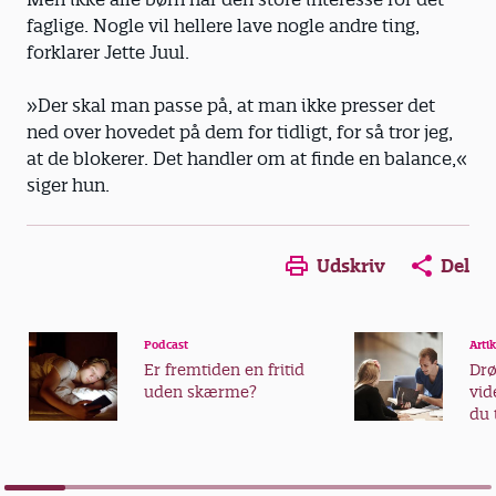
faglige. Nogle vil hellere lave nogle andre ting,
forklarer Jette Juul.
»Der skal man passe på, at man ikke presser det
ned over hovedet på dem for tidligt, for så tror jeg,
at de blokerer. Det handler om at finde en balance,«
siger hun.
Udskriv
Del
Podcast
Artik
Er fremtiden en fritid
Dr
uden skærme?
vid
du 
vid