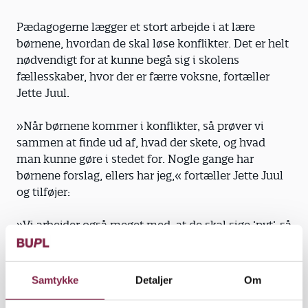
Pædagogerne lægger et stort arbejde i at lære
børnene, hvordan de skal løse konflikter. Det er helt
nødvendigt for at kunne begå sig i skolens
fællesskaber, hvor der er færre voksne, fortæller
Jette Juul.
»Når børnene kommer i konflikter, så prøver vi
sammen at finde ud af, hvad der skete, og hvad
man kunne gøre i stedet for. Nogle gange har
børnene forslag, ellers har jeg,« fortæller Jette Juul
og tilføjer:
»Vi arbejder også meget med, at de skal sige ’pyt’, så
de ikke tager alting for alvorligt. Det siger vi mange
gange om dagen.«
Samtykke
Detaljer
Om