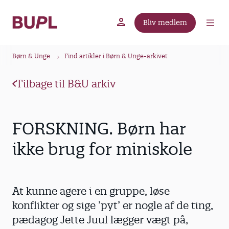
G
å
Bliv medlem
t
BUPL.dk
A-kassen
Lokal fagforening
i
B
l
Børn & Unge
Find artikler i Børn & Unge-arkivet
r
h
ø
o
Tilbage til B&U arkiv
v
d
e
k
d
r
FORSKNING. Børn har
i
u
n
ikke brug for miniskole
m
d
m
h
o
e
At kunne agere i en gruppe, løse
l
d
konflikter og sige ’pyt’ er nogle af de ting,
pædagog Jette Juul lægger vægt på,