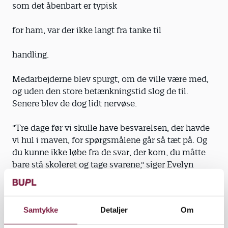
som det åbenbart er typisk
for ham, var der ikke langt fra tanke til
handling.
Medarbejderne blev spurgt, om de ville være med,
og uden den store betænkningstid slog de til.
Senere blev de dog lidt nervøse.
"Tre dage før vi skulle have besvarelsen, der havde
vi hul i maven, for spørgsmålene går så tæt på. Og
du kunne ikke løbe fra de svar, der kom, du måtte
bare stå skoleret og tage svarene," siger Evelyn
Danielsen.
"Det går meget ind på personen. Og det er en ukendt
Samtykke
Detaljer
Om
verden at bevæge sig ind i som pædagog. Men vi
synes, det er supergodt, fordi det viste sig, at vi