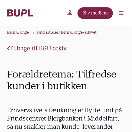
G
å
Bliv medlem
t
BUPL.dk
A-kassen
Lokal fagforening
i
B
l
Børn & Unge
Find artikler i Børn & Unge-arkivet
r
h
ø
o
Tilbage til B&U arkiv
v
d
e
k
d
r
Forældretema; Tilfredse
i
u
n
kunder i butikken
m
d
m
h
o
e
Erhvervslivets tænkning er flyttet ind på
l
d
Fritidscentret Bjergbanken i Middelfart,
så nu snakker man kunde-leverandør-