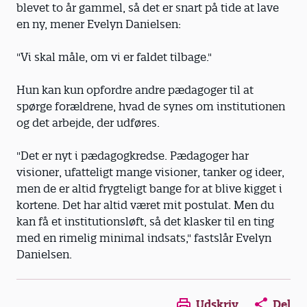
blevet to år gammel, så det er snart på tide at lave
en ny, mener Evelyn Danielsen:
"Vi skal måle, om vi er faldet tilbage."
Hun kan kun opfordre andre pædagoger til at
spørge forældrene, hvad de synes om institutionen
og det arbejde, der udføres.
"Det er nyt i pædagogkredse. Pædagoger har
visioner, ufatteligt mange visioner, tanker og ideer,
men de er altid frygteligt bange for at blive kigget i
kortene. Det har altid været mit postulat. Men du
kan få et institutionsløft, så det klasker til en ting
med en rimelig minimal indsats," fastslår Evelyn
Danielsen.
Opens in a new window
Opens in a new win
Opens in a
Udskriv
Del