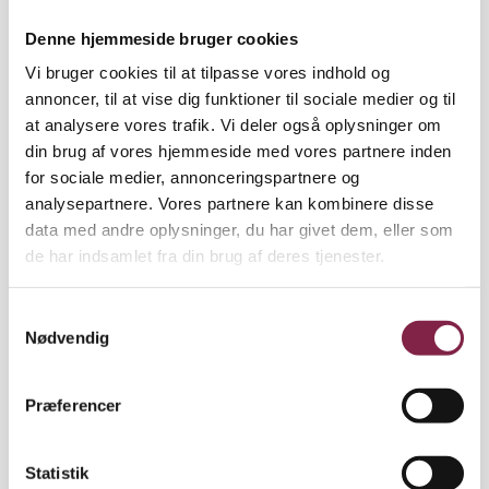
brugte mange ressourcer forkert."
Denne hjemmeside bruger cookies
Vi bruger cookies til at tilpasse vores indhold og
annoncer, til at vise dig funktioner til sociale medier og til
Vægtige argumenter. Inden spørgeskemaet blev
at analysere vores trafik. Vi deler også oplysninger om
delt ud til forældrene, skulle pædagogerne gætte
din brug af vores hjemmeside med vores partnere inden
på, hvad forældrene ville svare. Og det viste sig, at
for sociale medier, annonceringspartnere og
pædagogerne vurderede tingene noget anderledes
analysepartnere. Vores partnere kan kombinere disse
end forældrene, fortæller Paul Enevold Jørgensen:
data med andre oplysninger, du har givet dem, eller som
de har indsamlet fra din brug af deres tjenester.
"For det første troede personalet ikke, de var gode
nok. Forældrene overroste og skamroste
S
personalet: "I er fantastiske, I er rigtig gode til vores
Nødvendig
a
børn". Men der er altså nogle ting, som I ikke gør. Og
m
mange af de ting, der var galt her, kunne vi fjerne
t
Præferencer
med de lavthængende frugter og bare løse dem. Og
y
det gav personalet et gevaldigt løft. Og børnene, ja
k
vi startede med 50, nu er vi 132. Og vi har venteliste.
k
Statistik