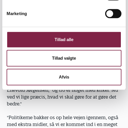
Og det er to år siden," siger en tilfreds Paul Enevold
e
Jørgensen.
v
Marketing
a
Undersøgelsen har også givet argumenterne mere
l
tyngde, når de lokale politikere i Middelfart skal
g
overbevises om noget, fremhæver Evelyn
Tillad alle
Danielsen:
"Det er første gang, vi kan dokumentere det, vi siger.
Tillad valgte
Nu kan vi sige, at "vores forældre siger, at det her er
godt". Og så kan de ikke argumentere imod det."
Afvis
"Før var det noget, vi troede," supplerer Paul
Enevold Jørgensen, "og tro er noget med kirker. Nu
ved vi lige præcis, hvad vi skal gøre for at gøre det
bedre."
"Politikerne bakker os op hele vejen igennem, også
med ekstra midler, så vi er kommet ind i en meget