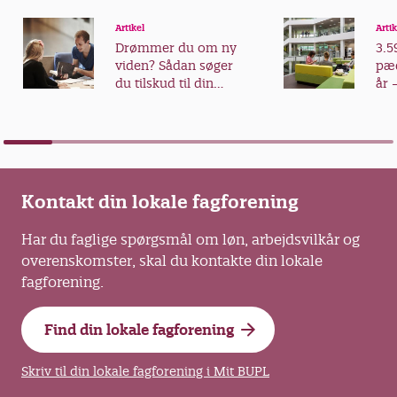
Artikel
Artik
Drømmer du om ny
3.5
viden? Sådan søger
pæd
du tilskud til din
år 
videreuddannelse
fra
Kontakt din lokale fagforening
Har du faglige spørgsmål om løn, arbejdsvilkår og
overenskomster, skal du kontakte din lokale
fagforening.
Find din lokale fagforening
Skriv til din lokale fagforening i Mit BUPL