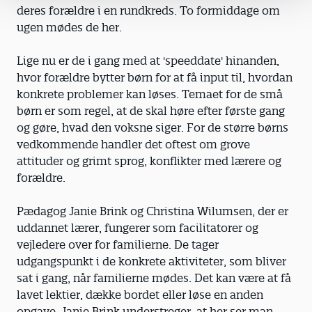
deres forældre i en rundkreds. To formiddage om
ugen mødes de her.
Lige nu er de i gang med at 'speeddate' hinanden,
hvor forældre bytter børn for at få input til, hvordan
konkrete problemer kan løses. Temaet for de små
børn er som regel, at de skal høre efter første gang
og gøre, hvad den voksne siger. For de større børns
vedkommende handler det oftest om grove
attituder og grimt sprog, konflikter med lærere og
forældre.
Pædagog Janie Brink og Christina Wilumsen, der er
uddannet lærer, fungerer som facilitatorer og
vejledere over for familierne. De tager
udgangspunkt i de konkrete aktiviteter, som bliver
sat i gang, når familierne mødes. Det kan være at få
lavet lektier, dække bordet eller løse en anden
opgave. Janie Brink understreger, at her ser man