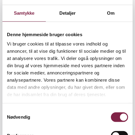
pakker tasken, bærer den, husker børnene på deres
Samtykke
Detaljer
Om
aftaler, tager ud for dem, sørger for, at de kommer
op om morgenen og så videre. De undskylder
børnene og skyder skylden på lærerne eller
Denne hjemmeside bruger cookies
omstændighederne. Men forældrene gør dem en
kæmpe bjørnetjeneste, fordi de derved lærer
Vi bruger cookies til at tilpasse vores indhold og
børnene, at de ikke selv behøver tage ansvar for
annoncer, til at vise dig funktioner til sociale medier og til
deres handlinger. At verden er til for at underholde
at analysere vores trafik. Vi deler også oplysninger om
dem, men de misser chancen for den selvindsigt og
din brug af vores hjemmeside med vores partnere inden
selverkendelse, som får dem til at modnes.
for sociale medier, annonceringspartnere og
Desuden lærer de over for andre voksne som i
analysepartnere. Vores partnere kan kombinere disse
skolen, at 'ingen skal bestemme over mig'. Børn
data med andre oplysninger, du har givet dem, eller som
bliver nødt til at lære at rumme frustrationer, og at
de har indsamlet fra din brug af deres tjenester.
handlinger har konsekvenser," understreger Janie
Brink og fortæller, hvordan familiecentret arbejder
S
med at hjælpe de desperate familier tilbage på
Nødvendig
a
sporet.
m
t