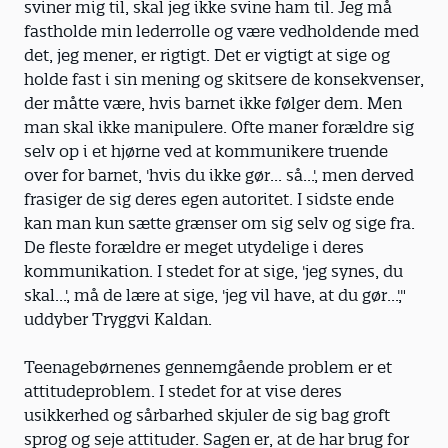
sviner mig til, skal jeg ikke svine ham til. Jeg må
fastholde min lederrolle og være vedholdende med
det, jeg mener, er rigtigt. Det er vigtigt at sige og
holde fast i sin mening og skitsere de konsekvenser,
der måtte være, hvis barnet ikke følger dem. Men
man skal ikke manipulere. Ofte maner forældre sig
selv op i et hjørne ved at kommunikere truende
over for barnet, 'hvis du ikke gør... så...', men derved
frasiger de sig deres egen autoritet. I sidste ende
kan man kun sætte grænser om sig selv og sige fra.
De fleste forældre er meget utydelige i deres
kommunikation. I stedet for at sige, 'jeg synes, du
skal...', må de lære at sige, 'jeg vil have, at du gør...',"
uddyber Tryggvi Kaldan.
Teenagebørnenes gennemgående problem er et
attitudeproblem. I stedet for at vise deres
usikkerhed og sårbarhed skjuler de sig bag groft
sprog og seje attituder. Sagen er, at de har brug for