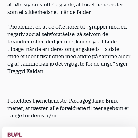
at føle sig omsluttet og vide, at forældrene er der
som et sikkerhedsnet, når de falder.
"Problemet er, at de ofte hører til i grupper med en
negativ social selvforståelse, så selvom de
forandrer rollen derhjemme, kan de godt falde
tilbage, når de er i deres omgangskreds. I sidste
ende er identifikationen med andre på samme alder
og af samme køn jo det vigtigste for de unge," siger
Tryggvi Kaldan.
Forældres bjørnetjeneste. Pædagog Janie Brink
mener, at næsten alle forældrene til teenagebørn er
bange for deres børn.
"Og for 99 procent gælder det, at børnene står over
dem selv. De servicerer i et væk, smører madpakke,