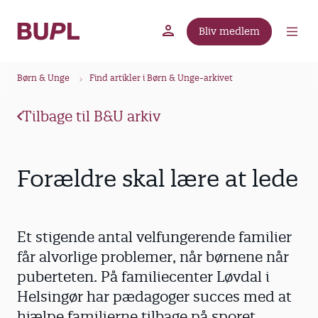
G
å
Bliv medlem
t
BUPL.dk
A-kassen
Lokal fagforening
i
B
l
Børn & Unge
Find artikler i Børn & Unge-arkivet
r
h
ø
o
Tilbage til B&U arkiv
v
d
e
k
d
r
Forældre skal lære at lede
i
u
n
m
d
m
h
Et stigende antal velfungerende familier
o
e
får alvorlige problemer, når børnene når
l
puberteten. På familiecenter Løvdal i
d
Helsingør har pædagoger succes med at
hjælpe familierne tilbage på sporet.