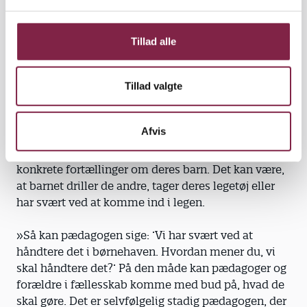
l
beslutter sig for, hvad problemet er.
g
»Hvis pædagogen har et fast billede på forhånd, er
Tillad alle
det sandsynligt, at forældrene reagerer kraftigt og
forsvarer sig. Det er ikke konstruktivt, for er der en
Tillad valgte
konflikt mellem forældre og pædagoger, kommer
børnene i klemme,« siger Søren Smidt.
Afvis
Han foreslår, at pædagoger i stedet indkalder
forældrene tidligt i forløbet og giver dem tre
konkrete fortællinger om deres barn. Det kan være,
at barnet driller de andre, tager deres legetøj eller
har svært ved at komme ind i legen.
»Så kan pædagogen sige: ’Vi har svært ved at
håndtere det i børnehaven. Hvordan mener du, vi
skal håndtere det?’ På den måde kan pædagoger og
forældre i fællesskab komme med bud på, hvad de
skal gøre. Det er selvfølgelig stadig pædagogen, der