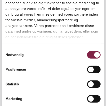
annoncer, til at vise dig funktioner til sociale medier og til
børnehaven og siger til forældrene, at de skal gøre
at analysere vores trafik. Vi deler også oplysninger om
det samme derhjemme,« siger Søren Smidt.
din brug af vores hjemmeside med vores partnere inden
for sociale medier, annonceringspartnere og
Det kan være en forkert strategi.
analysepartnere. Vores partnere kan kombinere disse
data med andre oplysninger, du har givet dem, eller som
»Hjemmet er en anden ramme, så måske skulle der
de har indsamlet fra din brug af deres tjenester.
foregå noget andet derhjemme. Pæda­gogerne
kunne spørge, hvordan forældrene synes, at det
S
giver mening at arbejde med børnene hjemme og
Nødvendig
a
bygge videre på det. Så kan forældrene aktivt
m
bidrage med observationer hjemmefra,« siger
t
Søren Smidt.
Præferencer
y
k
k
Statistik
e
Fæld ikke dom. Det kan være svært at fortælle
v
forældre, at deres barn har problemer, men det
Marketing
a
bliver endnu sværere, hvis pæda­gogen på forhånd