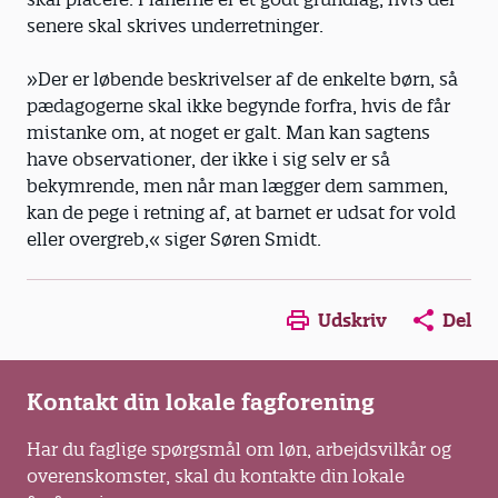
senere skal skrives underretninger.
»Der er løbende beskrivelser af de enkelte børn, så
pædagogerne skal ikke begynde forfra, hvis de får
mistanke om, at noget er galt. Man kan sagtens
have observationer, der ikke i sig selv er så
bekymrende, men når man lægger dem sammen,
kan de pege i retning af, at barnet er udsat for vold
eller overgreb,« siger Søren Smidt.
Opens in a new window
Opens in a new win
Opens in a
Udskriv
Del
Kontakt din lokale fagforening
Har du faglige spørgsmål om løn, arbejdsvilkår og
overenskomster, skal du kontakte din lokale