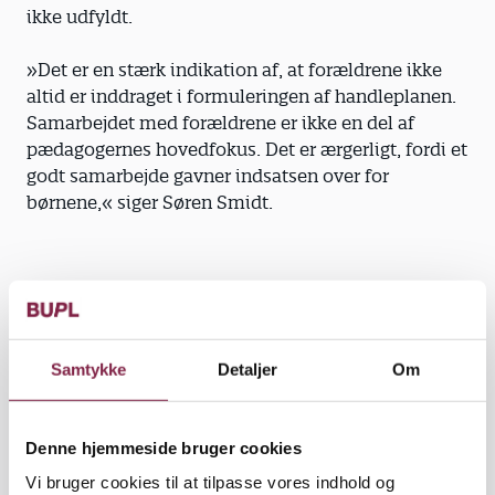
ikke udfyldt.
»Det er en stærk indikation af, at foræl­drene ikke
altid er inddraget i formuleringen af handleplanen.
Samarbejdet med forældrene er ikke en del af
pædagogernes hovedfokus. Det er ærgerligt, fordi et
godt samarbejde gavner indsatsen over for
børnene,« siger Søren Smidt.
Forskel på hjem og institution. I 6 ud af 10
handleplaner er forældrenes indsats beskrevet. Det
betyder dog ikke, at de nødvendigvis har været med
Samtykke
Detaljer
Om
til at formulere, hvad de skal gøre.
»Ofte siger pædagogerne: ’Det vil være godt, hvis I
Denne hjemmeside bruger cookies
gør sådan og sådan’. Har børnene sprogproblemer,
Vi bruger cookies til at tilpasse vores indhold og
øver pæda­gogerne rim og remser med dem i