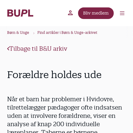
G
å
Bliv medlem
t
BUPL.dk
A-kassen
Lokal fagforening
i
B
l
Børn & Unge
Find artikler i Børn & Unge-arkivet
r
h
ø
o
Tilbage til B&U arkiv
v
d
e
k
d
r
Forældre holdes ude
i
u
n
m
d
m
h
Når et barn har problemer i Hvidovre,
o
e
tilrettelægger pædagoger ofte indsatsen
l
uden at involvere forældrene, viser en
d
analyse af knap 200 individuelle
læreplaner. Taberne er børnene.