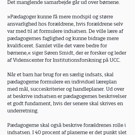
Det manglende samarbejde går ud over børnene.
»Pædagoger kunne få mere modspil og større
ansvarlighed hos forældrene, hvis foræl­drene selv
var med til at formulere indsatsen. De ville lære af
pædagogernes faglighed og kunne bidrage mere
kvalificeret. Samlet ville det være bedre for
børnene,« siger Søren Smidt, der er forsker og leder
af Videnscenter for Institutionsforskning på UCC.
Når et barn har brug for en særlig indsats, skal
pædagogerne formulere en individuel læreplan
med mål, succeskriterier og handleplaner. Ud over
at beskrive indsatsen er pæda­gogernes beskrivelser
et godt fundament, hvis der senere skal skrives en
underretning.
Pædagogerne skal også beskrive foræl­drenes rolle i
indsatsen. I 40 procent af planerne er det punkt slet