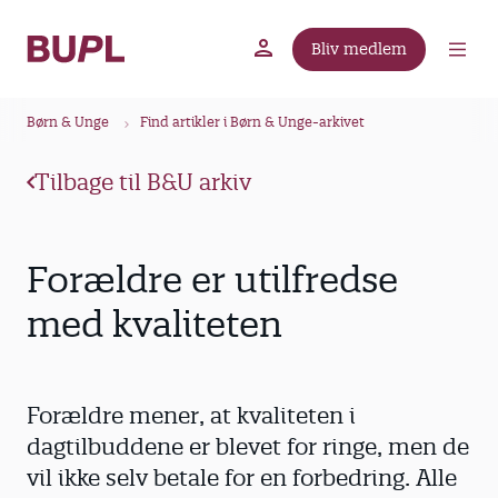
G
å
Bliv medlem
t
BUPL.dk
A-kassen
Lokal fagforening
i
B
l
Børn & Unge
Find artikler i Børn & Unge-arkivet
r
h
ø
o
Tilbage til B&U arkiv
v
d
e
k
d
r
Forældre er utilfredse
i
u
n
med kvaliteten
m
d
m
h
o
e
Forældre mener, at kvaliteten i
l
d
dagtilbuddene er blevet for ringe, men de
vil ikke selv betale for en forbedring. Alle