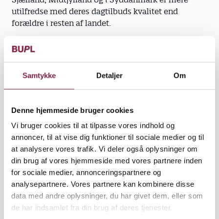
utilfredse med deres dagtilbuds kvalitet end
forældre i resten af landet.
Næsten halvdelen vil gerne betale for, at kvaliteten
forbedres, men de vil ikke betale direkte selv. Hvis
der skal være flere pædagoger, bedre fysiske
Samtykke
Detaljer
Om
rammer og flere penge til at gennemføre ture,
koloni og teaterbesøg, skal udgifterne deles med
resten af samfundet via en forhøjelse af skatten.
Denne hjemmeside bruger cookies
Vi bruger cookies til at tilpasse vores indhold og
Forældre, der stemmer på Socialdemokraterne,
annoncer, til at vise dig funktioner til sociale medier og til
Radikale Venstre eller Socialistisk Folkeparti
at analysere vores trafik. Vi deler også oplysninger om
hælder mest til at forhøje skatten for at få bedre
din brug af vores hjemmeside med vores partnere inden
kvalitet. Mens Venstres og Konservatives vælgere
for sociale medier, annonceringspartnere og
blandt forældrene er mindre tilbøjelige til at vælge
analysepartnere. Vores partnere kan kombinere disse
en skatteforhøjelse.
data med andre oplysninger, du har givet dem, eller som
de har indsamlet fra din brug af deres tjenester.
Lars Klingenberg, formand for