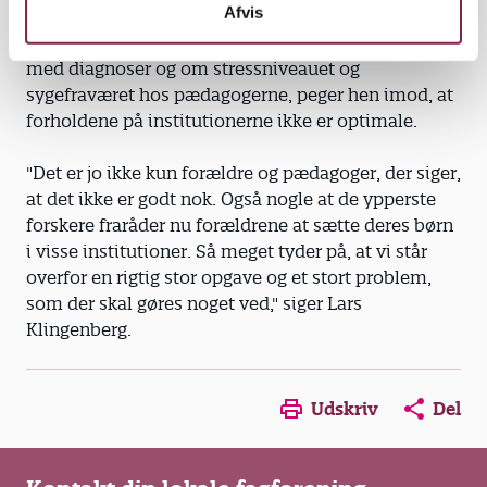
Afvis
diskussioner, man i øjeblikket har om støjniveau,
skoleparathed, syge børn, udsatte børn, om børn
med diagnoser og om stressniveauet og
sygefraværet hos pædagogerne, peger hen imod, at
forholdene på institutionerne ikke er optimale.
"Det er jo ikke kun forældre og pædagoger, der siger,
at det ikke er godt nok. Også nogle at de ypperste
forskere fraråder nu forældrene at sætte deres børn
i visse institutioner. Så meget tyder på, at vi står
overfor en rigtig stor opgave og et stort problem,
som der skal gøres noget ved," siger Lars
Klingenberg.
Opens in a new window
Opens in a new win
Opens in a
Udskriv
Del