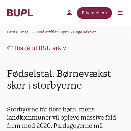
G
å
Bliv medlem
t
BUPL.dk
A-kassen
Lokal fagforening
i
B
l
Børn & Unge
Find artikler i Børn & Unge-arkivet
r
h
ø
o
Tilbage til B&U arkiv
v
d
e
k
d
r
Fødselstal. Børnevækst
i
u
n
sker i storbyerne
m
d
m
h
o
e
Storbyerne får flere børn, mens
l
d
landkommuner vil opleve massive fald
frem mod 2020. Pædagogerne må