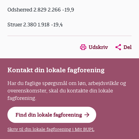
Odsherred 2.829 2.266 -19,9
Struer 2.380 1.918 -19,4
Opens in a new window
Opens in a new win
Opens in a
Udskriv
Del
Kontakt din lokale fagforening
Har du faglige spørgsmål om løn, arbejdsvilkår og
overenskomster, skal du kontakte din lokale
fagforening.
Find din lokale fagforening
Skriv til din lokale fagforening i Mit BUPL