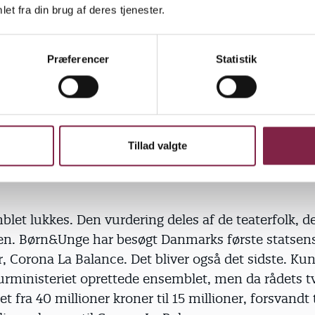
et fra din brug af deres tjenester.
lerede negative konsekvenser for børneteatrenes pu
eatre og turnerende teatre skærer ned på
Præferencer
Statistik
sbudgetterne for at indhente tabene fra 2007. Tre
 bliver til to, og store produktioner sløjfes. Henrik
 (fra)sortering blandt teatrene, og at nye teatre får
 fast. Det truer udviklingen og mangfoldigheden i bø
.
Tillad valgte
let lukkes. Den vurdering deles af de teaterfolk, de
en. Børn&Unge har besøgt Danmarks første statsen
, Corona La Balance. Det bliver også det sidste. Ku
urministeriet oprettede ensemblet, men da rådets t
et fra 40 millioner kroner til 15 millioner, forsvandt