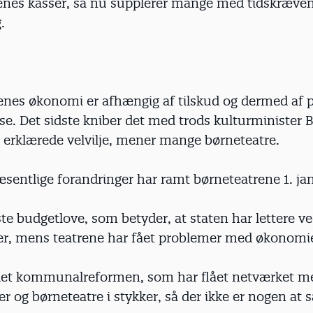
enes kasser, så nu supplerer mange med tidskræve
.
enes økonomi er afhængig af tilskud og dermed af p
e. Det sidste kniber det med trods kulturminister B
 erklærede velvilje, mener mange børneteatre.
æsentlige forandringer har ramt børneteatrene 1. ja
ste budgetlove, som betyder, at staten har lettere ve
ter, mens teatrene har fået problemer med økonomi
det kommunalreformen, som har flået netværket m
er og børneteatre i stykker, så der ikke er nogen at sæ