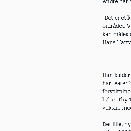
Andre har o
"Det er et 
området. V
kan måles o
Hans Hartvi
Han kalder 
har teaterf
forvaltning
købe. Thy T
voksne med
Det lille, 