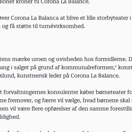
lioner kroner til Corona La Balance.
er Corona La Balanca at blive et lille storbyteater i
og få støtte til turnévirksomhed.
gtens mærke uroen og uvisheden hos formidlerne. D
ang i salget på grund af kommunalreformen," konst
slund, kunstnerisk leder på Corona La Balance.
t forvaltningernes konsulenter køber børneteater f
 fremover, og færre vil vælge, hvad børnene skal 
n vil være flere opførelser af den samme forestilli
ldighed.