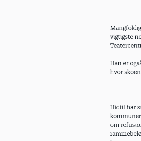
Mangfoldigh
vigtigste n
Teatercentr
Han er også
hvor skoen 
Hidtil har
kommunerne
om refusion
rammebeløb 