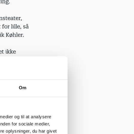
ling.
steater,
or lille, så
ik Køhler.
et ikke
Om
 til andet
ene, og
 medier og til at analysere
," siger
nden for sociale medier,
e oplysninger, du har givet