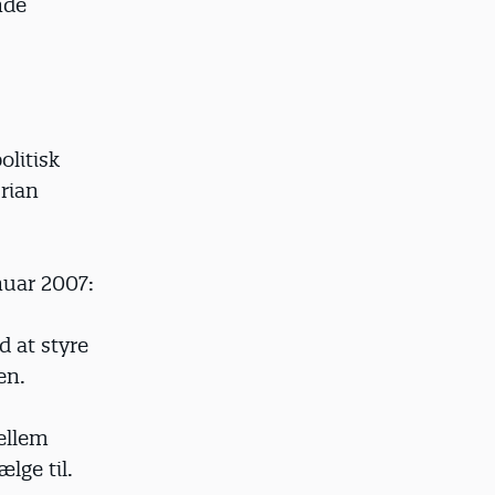
nde
olitisk
rian
nuar 2007:
d at styre
en.
ellem
lge til.