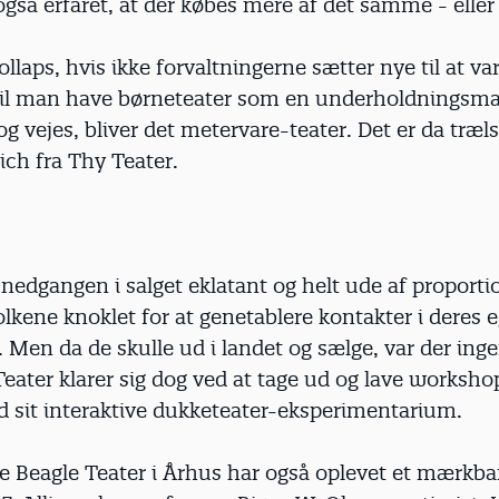
gså erfaret, at der købes mere af det samme - eller
kollaps, hvis ikke forvaltningerne sætter nye til at va
il man have børneteater som en underholdningsma
g vejes, bliver det metervare-teater. Det er da træls,
ch fra Thy Teater.
nedgangen i salget eklatant og helt ude af proporti
olkene knoklet for at genetablere kontakter i deres 
. Men da de skulle ud i landet og sælge, var der ingen
eater klarer sig dog ved at tage ud og lave worksho
 sit interaktive dukketeater-eksperimentarium.
nye Beagle Teater i Århus har også oplevet et mærkbar