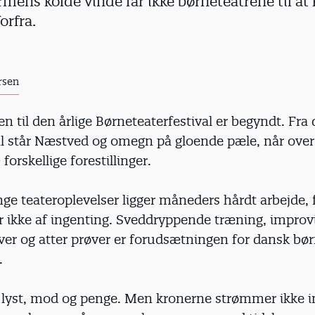
ns kolde vinde får ikke børneteatrene til at 
orfra.
rsen
n til den årlige Børneteaterfestival er begyndt. Fra d
il står Næstved og omegn på gloende pæle, når over
forskellige forestillinger.
e teateroplevelser ligger måneders hårdt arbejde, f
r ikke af ingenting. Sveddryppende træning, improvi
ver og atter prøver er forudsætningen for dansk bør
.
 lyst, mod og penge. Men kronerne strømmer ikke i