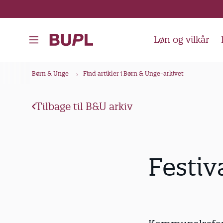
G
å
t
Løn og vilkår
i
l
B
Børn & Unge
Find artikler i Børn & Unge-arkivet
h
r
o
ø
v
Tilbage til B&U arkiv
d
e
k
d
i
r
Festiv
n
u
d
m
h
m
o
e
l