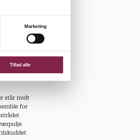
blikum.
Marketing
 Køhler
 sværere ved
rneteatret,
Tillad alle
r står midt
semble for
nstrådet
værpulje
 tilskuddet