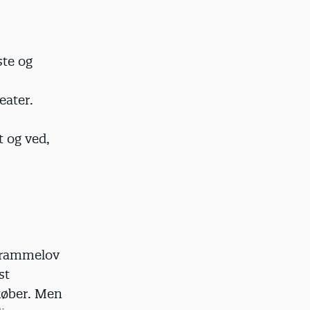
ste og
eater.
t og ved,
 rammelov
st
 køber. Men