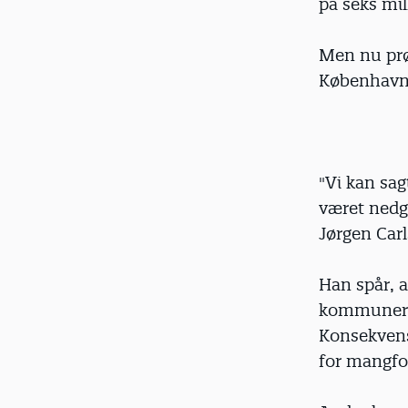
på seks mil
Men nu prøv
København 
"Vi kan sa
været nedg
Jørgen Carl
Han spår, a
kommunerne
Konsekvense
for mangfo