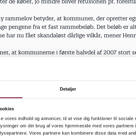
ter de køber, jo mindre bliver refusionen pr. forestil
y rammelov betyder, at kommuner, der opretter egn
age pengene fra et fast rammebeløb. Det beløb er alt f
e har nu fået skandaløst dårlige vilkår, mener Henr
er, at kommunerne i første halvdel af 2007 stort s
eteater.
Detaljer
eformen havde fjernet grundlaget. Mennesker i
erne med ekspertise på området er fyret eller flyttet
ookies
 nye har ingen viden om eller kontakt til børneteatr
se vores indhold og annoncer, til at vise dig funktioner til sociale
ner har ikke nået at bevillige penge til børneteater
oplysninger om din brug af vores hjemmeside med vores partnere i
ler.
ysepartnere. Vores partnere kan kombinere disse data med andr