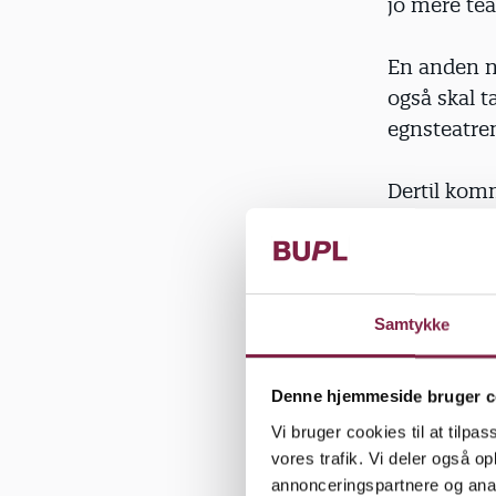
jo mere tea
En anden n
også skal t
egnsteatren
Dertil komm
købte børn
Samtykke
"Kommunalr
forvaltning
Denne hjemmeside bruger c
arbejde. De
Vi bruger cookies til at tilpas
nogle kommu
vores trafik. Vi deler også 
Henrik Køh
annonceringspartnere og anal