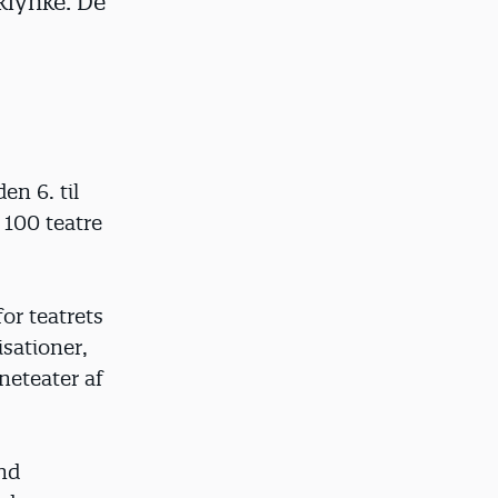
klynke. De
en 6. til
 100 teatre
or teatrets
sationer,
neteater af
nd