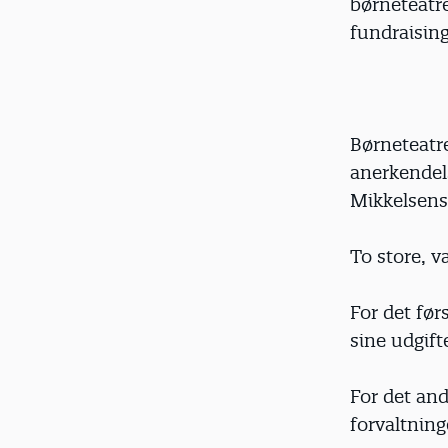
børneteatr
fundraising
Børneteatr
anerkendels
Mikkelsens
To store, v
For det før
sine udgif
For det an
forvaltning