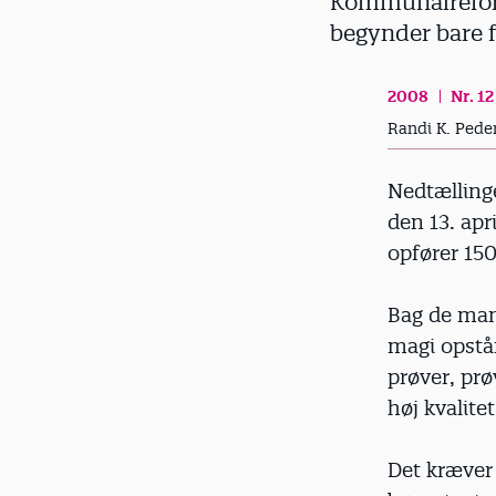
Kommunalreforme
d
begynder bare f
2008
Nr. 12
Randi K. Pede
Nedtællinge
den 13. apr
opfører 150 
Bag de mang
magi opstå
prøver, prø
høj kvalitet
Det kræver