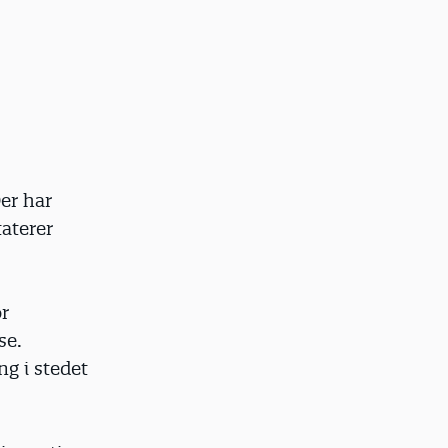
er har
aterer
or
se.
ng i stedet