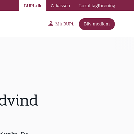
BUPL.dk
A-kassen
Lokal fagforening
r
Mit BUPL
Bliv medlem
odvind