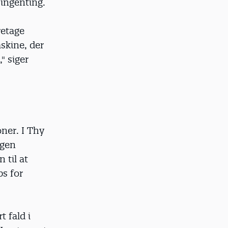
 ingenting.
retage
skine, der
" siger
oner. I Thy
egen
 til at
ps for
t fald i