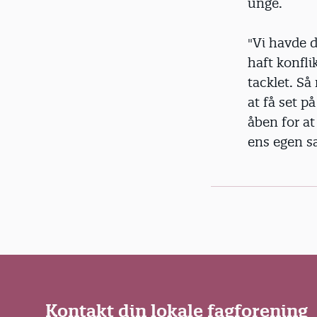
unge.
"Vi havde d
haft konfli
tacklet. Så
at få set p
åben for at
ens egen sa
Kontakt din lokale fagforening