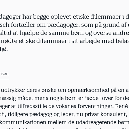
dagoger har begge oplevet etiske dilemmaer i d
ch fortæller om pædagoger, som på grund af 
 altid at hjælpe de samme børn og overse andre
dte etiske dilemmaer i sit arbejde med belas
jø.
nsen
 udtrykker deres ønske om opmærksomhed på en a
æssig måde, mens nogle børn er "søde" over for d
 søger at tilfredsstille de voksnes forventninger. René
, tidligere pædagog og leder, nu privat konsulent, 
t kommunikationen mellem de udadreagerende børn