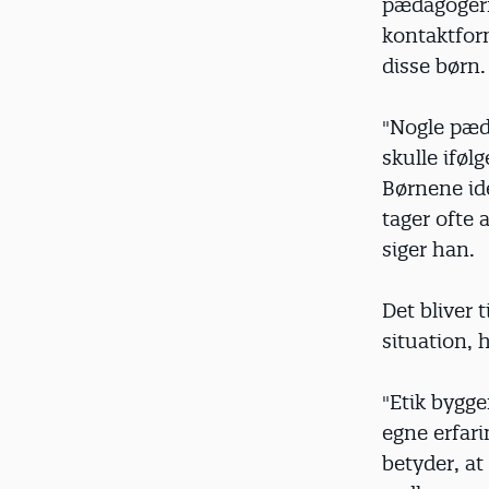
pædagogern
kontaktform
disse børn.
"Nogle pæd
skulle iføl
Børnene id
tager ofte 
siger han.
Det bliver 
situation, 
"Etik bygge
egne erfar
betyder, a