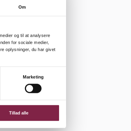
rbejdere i
Om
men deres
nes var
 medier og til at analysere
de at tage
nden for sociale medier,
e oplysninger, du har givet
var etisk
at det så
ridt videre,
 kompromis,
Marketing
eksempel
i så, at
 at kræve af
at.
Tillad alle
må køre bil