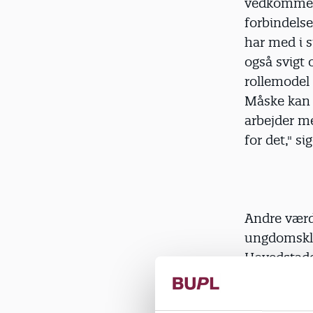
vedkommend
forbindel
har med i 
også svigt 
rollemodel
Måske kan d
arbejder me
for det," si
Andre værd
ungdomsklub
Hovedstade
ansatte i k
indvandrer