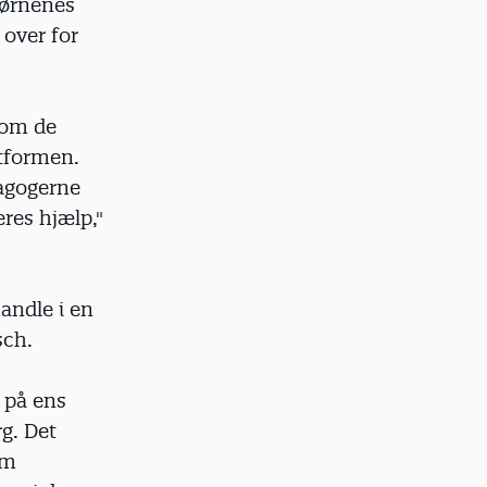
børnenes
 over for
som de
ktformen.
agogerne
eres hjælp,"
handle i en
sch.
 på ens
g. Det
om