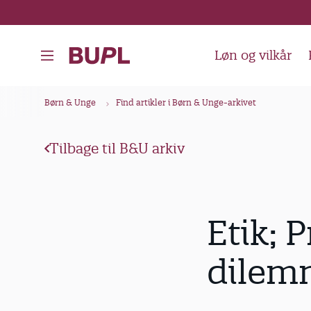
G
å
t
Løn og vilkår
i
l
B
Børn & Unge
Find artikler i Børn & Unge-arkivet
h
r
o
ø
v
Tilbage til B&U arkiv
d
e
k
d
i
r
Etik; P
n
u
d
m
dilemm
h
m
o
e
l