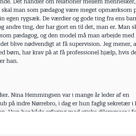
e. Det handler om relationer mellem mennesker, 
se skal man som pædagog være meget opmærksom p
sin egen rygsæk. De værdier og gode ting fra ens b
og andre ting, der har gjort en til det, man er. Man 
 som pædagog, og den model må man arbejde med he
et blive nødvendigt at få supervision. Jeg mener, at
d børn, har krav på at få professionel hjælp, hvis 
ger han.
ier. Nina Hemmingsen var i mange år leder af en
 på indre Nørrebro, i dag er hun faglig sekretær i
n. Hun har både erfaring med etiske dilemmaer i for
lubben og til de meget stærkt belastede unge fra
miljøet. Og især med de unge rollemodeller, som m