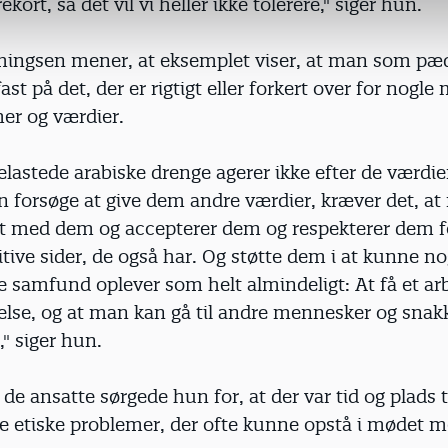
kort, så det vil vi heller ikke tolerere," siger hun.
ngsen mener, at eksemplet viser, at man som pæd
ast på det, der er rigtigt eller forkert over for nogle
er og værdier.
lastede arabiske drenge agerer ikke efter de værdier
n forsøge at give dem andre værdier, kræver det, at
t med dem og accepterer dem og respekterer dem f
ive sider, de også har. Og støtte dem i at kunne no
e samfund oplever som helt almindeligt: At få et arb
lse, og at man kan gå til andre mennesker og snakk
," siger hun.
l de ansatte sørgede hun for, at der var tid og plads ti
de etiske problemer, der ofte kunne opstå i mødet 