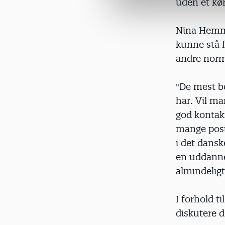
uden et køre
a
l
g
Nina Hemmi
kunne stå f
andre norm
"De mest be
har. Vil ma
god kontak
mange posit
i det dansk
en uddanne
almindeligt
I forhold ti
diskutere 