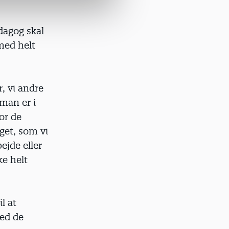
agog skal
 med helt
, vi andre
 man er i
or de
get, som vi
ejde eller
e helt
l at
med de