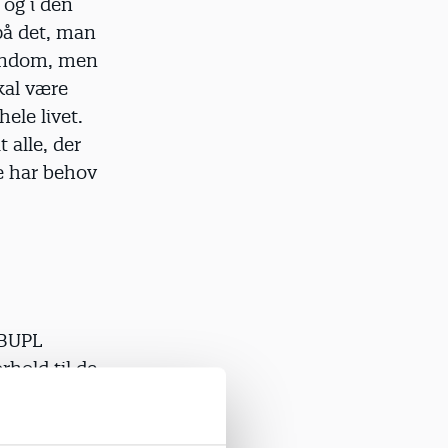
og i den
å det, man
arndom, men
skal være
le livet.
 alle, der
de har behov
 BUPL
hold til de
an fra