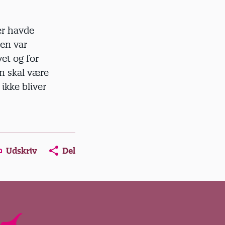
er havde
den var
et og for
an skal være
ikke bliver
Udskriv
Del
ns in a new window
Opens in a new window
Opens in a new window