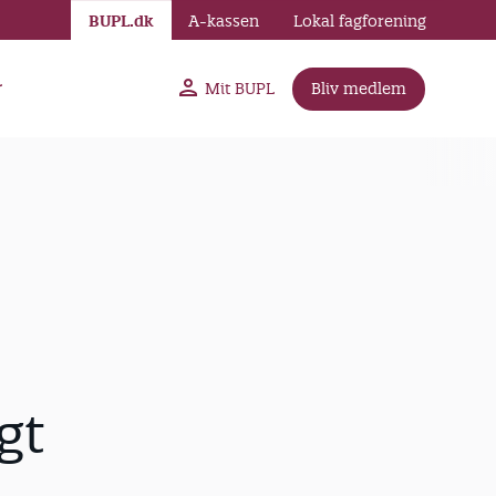
BUPL.dk
A-kassen
Lokal fagforening
r
Mit BUPL
Bliv medlem
gt