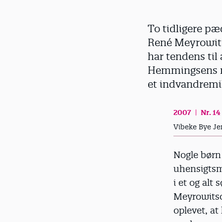
d
To tidligere pæ
René Meyrowits
har tendens til
Hemmingsens mø
et indvandremil
2007
Nr. 14
Vibeke Bye Je
Nogle børn
uhensigtsm
i et og alt
Meyrowitsch
oplevet, a