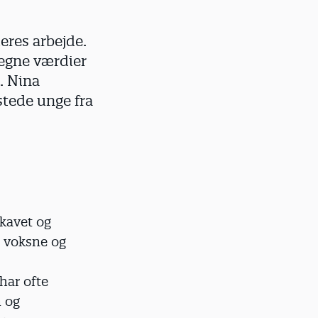
eres arbejde.
egne værdier
. Nina
tede unge fra
kavet og
e voksne og
har ofte
 og