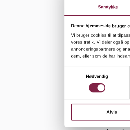
politisk si
Samtykke
klubben.
"De ville m
Denne hjemmeside bruger c
opvækst gjo
Vi bruger cookies til at tilpas
rigtigt ell
vores trafik. Vi deler også 
annonceringspartnere og anal
alle diskus
dem, eller som de har indsaml
forsvarligt
var nogle m
S
der skulle 
Nødvendig
a
vi måtte in
m
viste det s
t
y
han ofte kø
k
ham, at han
k
Afvis
Ligegyldigt 
e
foregangsm
v