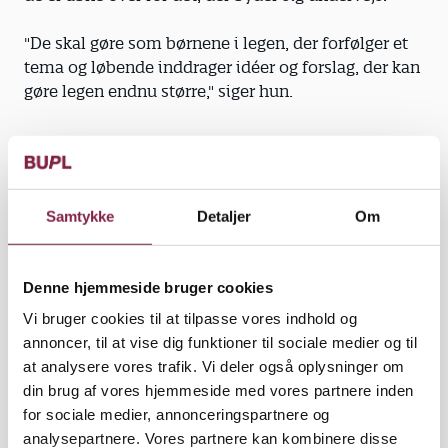
"De skal gøre som børnene i legen, der forfølger et
tema og løbende inddrager idéer og forslag, der kan
gøre legen endnu større," siger hun.
Interesse giver engagement. Derudover er det
vigtigt, at pædagoger er opmærksomme på, hvad
Samtykke
Detaljer
Om
børnene er optaget af og engageret i at undersøge
for at kunne understøtte dem i at udvikle deres
lege. Pæda­goger kan give konstruktive bidrag til
Denne hjemmeside bruger cookies
den betydningsverden, som børnene er i gang med
Vi bruger cookies til at tilpasse vores indhold og
at skabe, så de får flere elementer ind i deres lege,
annoncer, til at vise dig funktioner til sociale medier og til
mener Daniela Cecchin.
at analysere vores trafik. Vi deler også oplysninger om
din brug af vores hjemmeside med vores partnere inden
"Pædagoger har altid mål og hensigter med det, de
for sociale medier, annonceringspartnere og
gør. Men hvis man ønsker at give børn gode
analysepartnere. Vores partnere kan kombinere disse