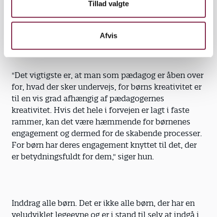
Tillad valgte
mere optagede af udseende, bevægelser,
foretagsomhed, lyde og lugt, og så er det en bedre
idé at tale med børnene om det. Det kan føre til
Afvis
søgning på internettet, biblioteksbesøg, en tur i
skoven og smådyrsjagt på legepladsen.
"Det vigtigste er, at man som pædagog er åben over
for, hvad der sker undervejs, for børns kreativitet er
til en vis grad afhængig af pædagogernes
kreativitet. Hvis det hele i forvejen er lagt i faste
rammer, kan det være hæmmende for børnenes
engagement og dermed for de skabende processer.
For børn har deres engagement knyttet til det, der
er betydningsfuldt for dem," siger hun.
Inddrag alle børn. Det er ikke alle børn, der har en
veludviklet legeevne og er i stand til selv at indgå i