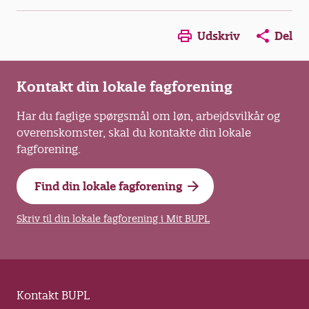
Opens in a new window
Opens in a new win
Opens in a
Udskriv
Del
Kontakt din lokale fagforening
Har du faglige spørgsmål om løn, arbejdsvilkår og
overenskomster, skal du kontakte din lokale
fagforening.
Find din lokale fagforening
Skriv til din lokale fagforening i Mit BUPL
Kontakt BUPL