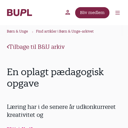
G
å
Bliv medlem
t
BUPL.dk
A-kassen
Lokal fagforening
i
B
l
Børn & Unge
Find artikler i Børn & Unge-arkivet
r
h
ø
o
Tilbage til B&U arkiv
v
d
e
k
d
r
En oplagt pædagogisk
i
u
n
opgave
m
d
m
h
o
e
Læring har i de senere år udkonkurreret
l
d
kreativitet og