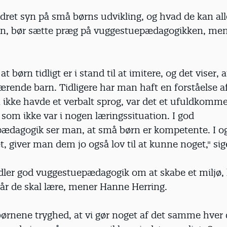
ret syn på små børns udvikling, og hvad de kan all
n, bør sætte præg på vuggestuepædagogikken, men
at børn tidligt er i stand til at imitere, og det viser, at
lærende barn. Tidligere har man haft en forståelse af
 ikke havde et verbalt sprog, var det et ufuldkomm
om ikke var i nogen læringssituation. I god
ædagogik ser man, at små børn er kompetente. I o
, giver man dem jo også lov til at kunne noget," sig
dler god vuggestuepædagogik om at skabe et miljø,
når de skal lære, mener Hanne Herring.
 børnene tryghed, at vi gør noget af det samme hver