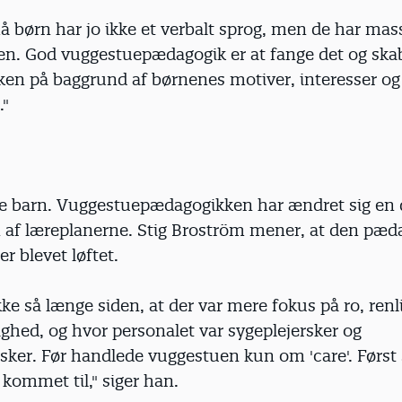
 børn har jo ikke et verbalt sprog, men de har mass
n. God vuggestuepædagogik er at fange det og ska
en på baggrund af børnenes motiver, interesser og
."
e barn. Vuggestuepædagogikken har ændret sig en
n af læreplanerne. Stig Broström mener, at den pæd
r blevet løftet.
ikke så længe siden, at der var mere fokus på ro, ren
ghed, og hvor personalet var sygeplejersker og
sker. Før handlede vuggestuen kun om 'care'. Først 
 kommet til," siger han.