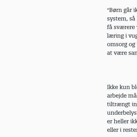
"Børn går i
system, så 
få sværere 
læring i vu
omsorg og t
at være sa
Ikke kun bl
arbejde må
tiltrængt 
underbelyst
er heller 
eller i rest