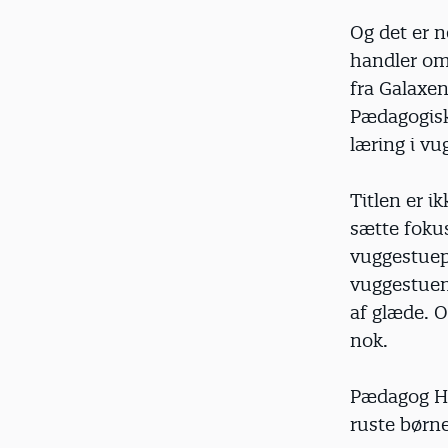
Og det er 
handler om
fra Galaxe
Pædagogiske
læring i vu
Titlen er i
sætte foku
vuggestuepæ
vuggestuen 
af glæde. 
nok.
Pædagog Ha
ruste børne