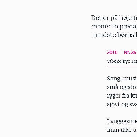
d
Det er på høje
mener to pædag
mindste børns l
2010
Nr. 25
Vibeke Bye Je
Sang, musi
små og sto
ryger fra k
sjovt og sv
I vuggestue
man ikke un