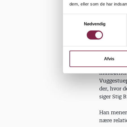
dem, eller som de har indsaml
Småbørn ska
internation
S
Nødvendig
a
pædagogikk
m
af de engel
t
y
"Vi ser vug
k
viser de læ
k
Afvis
desværre e
e
v
minibørneh
a
Vuggestuep
l
der, hvor d
g
siger Stig 
Han mener,
nære relat