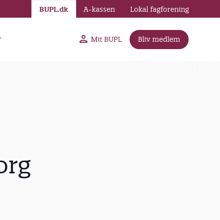
BUPL.dk
A-kassen
Lokal fagforening
r
Mit BUPL
Bliv medlem
org