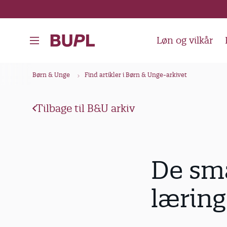
G
å
t
Løn og vilkår
i
l
B
Børn & Unge
Find artikler i Børn & Unge-arkivet
h
r
o
ø
v
Tilbage til B&U arkiv
d
e
k
d
i
r
De små
n
u
d
m
læring
h
m
o
e
l