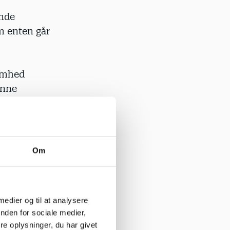
ende
m enten går
omhed
anne
ve bogen.
folk
jdet mest
Om
en der er
de lærer
 medier og til at analysere
nden for sociale medier,
e oplysninger, du har givet