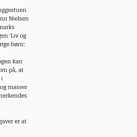
uggestuen
nn Nielsen
marks
en 'Liv og
ige børn'.
bogen kan
om på, at
 i
p og masser
anerkendes
aver er at