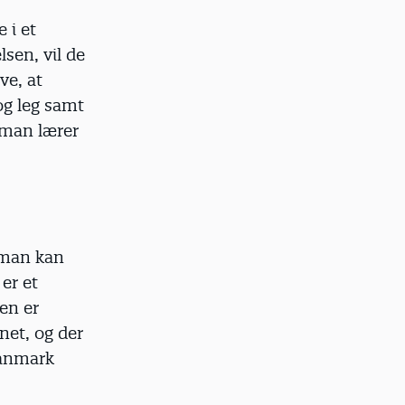
 i et
sen, vil de
ve, at
og leg samt
t man lærer
n man kan
er et
en er
net, og der
Danmark