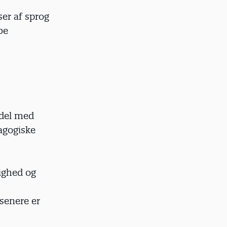
er af sprog
be
 del med
agogiske
lighed og
senere er