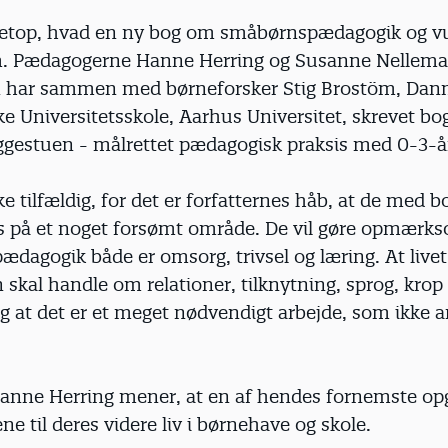
netop, hvad en ny bog om småbørnspædagogik og v
. Pædagogerne Hanne Herring og Susanne Nellema
n har sammen med børneforsker Stig Brostöm, Dan
 Universitetsskole, Aarhus Universitet, skrevet bog
ggestuen - målrettet pædagogisk praksis med 0-3-år
kke tilfældig, for det er forfatternes håb, at de med 
s på et noget forsømt område. De vil gøre opmærks
dagogik både er omsorg, trivsel og læring. At livet
skal handle om relationer, tilknytning, sprog, kro
Og at det er et meget nødvendigt arbejde, som ikke 
nne Herring mener, at en af hendes fornemste opg
ne til deres videre liv i børnehave og skole.