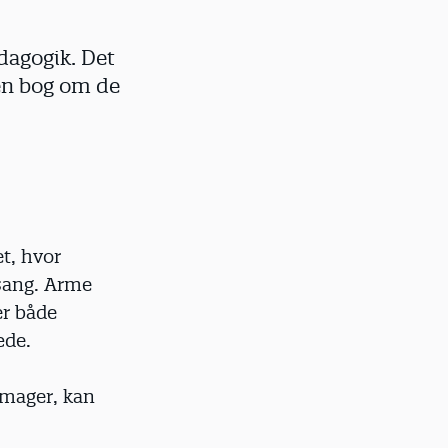
dagogik. Det
en bog om de
t, hvor
ssang. Arme
er både
æde.
Amager, kan