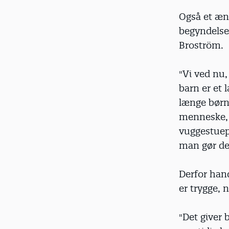
Også et ænd
begyndelse
Broström.
"Vi ved nu, 
barn er et 
længe børn
menneske, s
vuggestuep
man gør det
Derfor han
er trygge, 
"Det giver