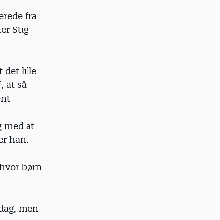
erede fra
er Stig
 det lille
, at så
ent
g med at
er han.
 hvor børn
 dag, men