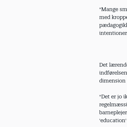
"Mange små
med kroppe
pædagogikk
intentioner
Det lærend
indførelse
dimension e
"Det er jo 
regelmæssi
barneplejer
'education'