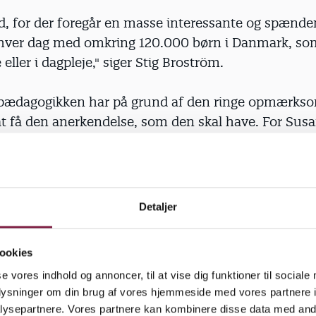
nd, for der foregår en masse interessante og spænd
r hver dag med omkring 120.000 børn i Danmark, so
eller i dagpleje," siger Stig Broström.
pædagogikken har på grund af den ringe opmærks
at få den anerkendelse, som den skal have. For Sus
ielsen har dét også været en motivation til at skri
ortæller, at man er pædagog i en vuggestue, synes 
ke, at det er særligt spændende. Mange tror, at arbe
Detaljer
bleskift og om at trøste børnene, når de græder. M
gt mange ting, man kan gøre med vuggestuebørn, så 
ookies
et vil vi gerne fortælle om," siger hun.
se vores indhold og annoncer, til at vise dig funktioner til sociale
oplysninger om din brug af vores hjemmeside med vores partnere i
ysepartnere. Vores partnere kan kombinere disse data med andr