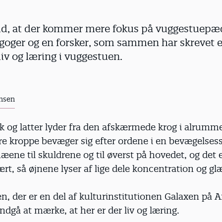
 tid, at der kommer mere fokus på vuggestuepæ
oger og en forsker, som sammen har skrevet 
iv og læring i vuggestuen.
nsen
k og latter lyder fra den afskærmede krog i alrumme
re kroppe bevæger sig efter ordene i en bevægelse
næene til skuldrene og til øverst på hovedet, og det 
ært, så øjnene lyser af lige dele koncentration og gl
n, der er en del af kulturinstitutionen Galaxen på 
dgå at mærke, at her er der liv og læring.