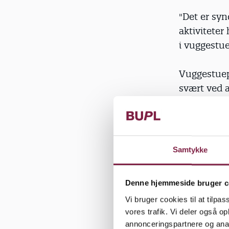
"Det er sy
aktivitete
i vuggestue 
Vuggestue
svært ved 
Nellemann N
"Hvis man f
generelt ik
Samtykke
handler om 
bare rigti
Denne hjemmeside bruger c
noget. Og d
Vi bruger cookies til at tilpas
vores trafik. Vi deler også 
annonceringspartnere og anal