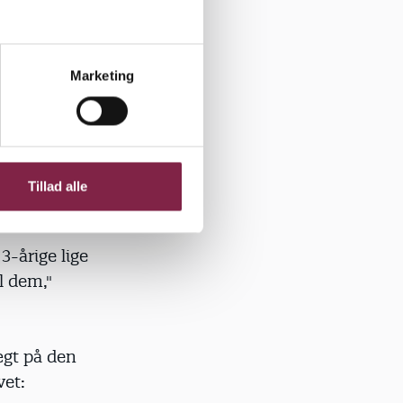
t
Marketing
enskrivning
 og det
rt. Der er
Tillad alle
ik som
-årige lige
l dem,"
ægt på den
vet: