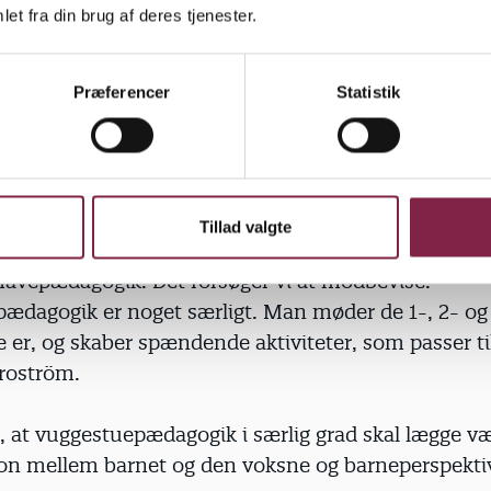
et fra din brug af deres tjenester.
l have educare. De tre forfattere benytter sig af de
ale begreb 'educare' for at forklare, hvad de mener,
Præferencer
Statistik
en for de 0-3-årige skal kunne. Ordet er en samm
ske ord education og care (læring og omsorg).
gestuen som det første trin i uddannelsessystemet,
replaner, som nu skal laves i vuggestuen, jo også kla
Tillad valgte
n tendens til, at nogle opfatter vuggestuepædagog
avepædagogik. Det forsøger vi at modbevise.
ædagogik er noget særligt. Man møder de 1-, 2- og 3
e er, og skaber spændende aktiviteter, som passer ti
Broström.
 at vuggestuepædagogik i særlig grad skal lægge v
ion mellem barnet og den voksne og barneperspekti