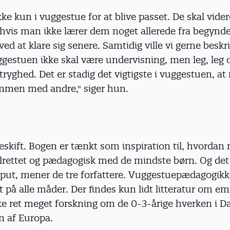
kke kun i vuggestue for at blive passet. De skal videre
hvis man ikke lærer dem noget allerede fra begyndel
ved at klare sig senere. Samtidig ville vi gerne beskri
ggestuen ikke skal være undervisning, men leg, leg 
ryghed. Det er stadig det vigtigste i vuggestuen, a
mmen med andre," siger hun.
eskift. Bogen er tænkt som inspiration til, hvorda
lrettet og pædagogisk med de mindste børn. Og det 
input, mener de tre forfattere. Vuggestuepædagogikk
 på alle måder. Der findes kun lidt litteratur om em
ikke ret meget forskning om de 0-3-årige hverken i 
en af Europa.