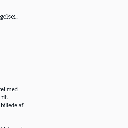
gelser.
kel med
il'.
billede af