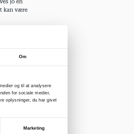
ves jo en
dt kan være
signal om,
e
Om
af tallene
r. Det har
ediges,
 medier og til at analysere
illelsen ved
nden for sociale medier,
e oplysninger, du har givet
 udvikling
Marketing