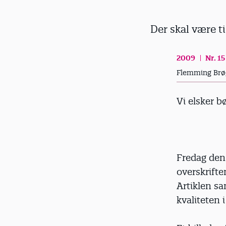
d
Der skal være ti
2009
Nr. 15
Flemming Brø
Vi elsker b
Fredag den
overskrifte
Artiklen sa
kvaliteten 