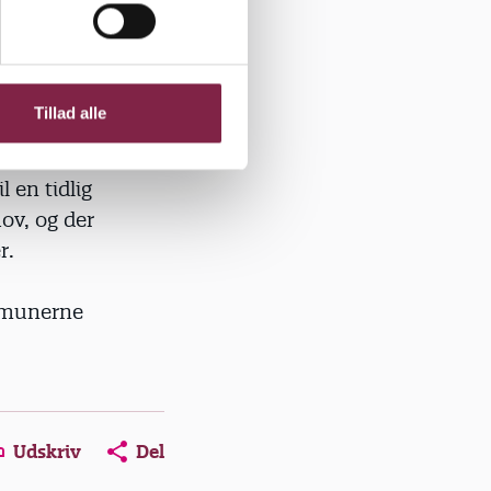
 som
r
re.
Tillad alle
iliteter,
og
 en tidlig
hov, og der
r.
ommunerne
Udskriv
Del