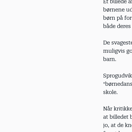
Et billede 
børnene udv
børn på fo
både deres 
De svageste
muligvis go
barn.
Sprogudvikl
"børnedansk
skole.
Når kritikk
at billedet
jo, at de k