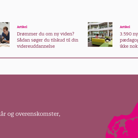
Artikel
Artikel
Drømmer du om ny viden?
3.590 n
Sådan søger du tilskud til din
pædagog
videreuddannelse
ikke nok
kår og overenskomster,