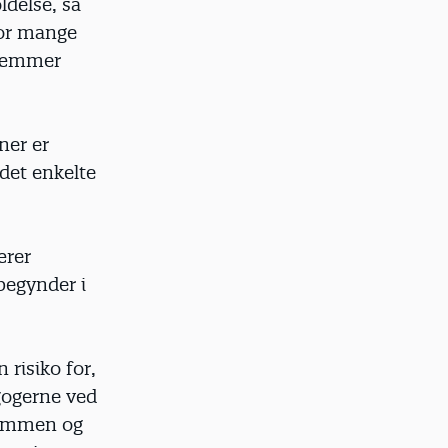
ldelse, så
for mange
 hæmmer
ner er
 det enkelte
ærer
begynder i
 risiko for,
agogerne ved
 sammen og