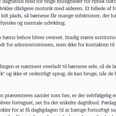
af dagtilbud med for ringe muligheder for fysisk udfo
ikler dårligere motorik med alderen. Et billede af 
r lidt plads, så børnene får mange infektioner, der
fysiske og mentale udvikling.
 børns behov bliver overset. Stadig større institutio
dt for administrationen, men ikke for kontakten til
ingen er nærmest overladt til børnene selv, så de l
" og ikke et ordentligt sprog, de kan bruge, når de 
en præsenteres samlet som her, er der selvfølgelig en
 bliver fortegnet, set fra det enkelte dagtilbud. Pæd
nokler for at få dagligdagen til at hænge fornuftigt