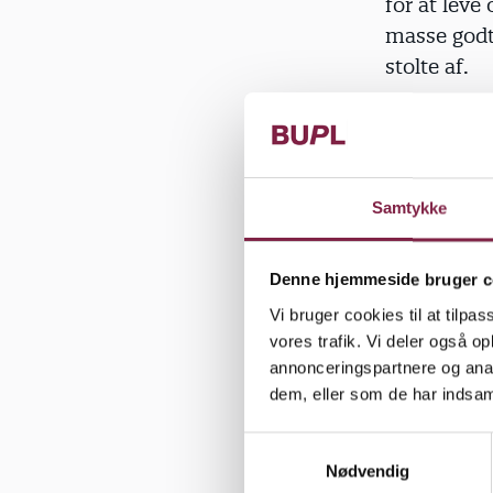
for at leve
masse godt
stolte af.
Men forsker
at grænsen
institution
Samtykke
Ja, faktisk
for pædagog
Denne hjemmeside bruger c
nemlig være
Vi bruger cookies til at tilpas
siger, at d
vores trafik. Vi deler også 
annonceringspartnere og anal
ikke at kun
dem, eller som de har indsaml
Forskernes 
S
pædagogerne
Nødvendig
a