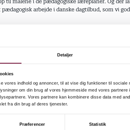
 op til målene i de pædagogiske læreplaner. Og der la
 pædagogisk arbejde i danske dagtilbud, som vi go
nes kritik er alligevel et vigtigt advarselssignal. Et 
 er ved at være nået for, hvor meget de pædagogisk
er kan presses på vilkårene, før det går galt.
Detaljer
 blev den grænse nået for længe siden. Det kan vi se 
er, der afskediges på grund af et for højt sygefravæ
ookies
t stigende i flere år, og mange pædagoger, der afsk
se vores indhold og annoncer, til at vise dig funktioner til sociale
e bliver syge på grund af arbejdspresset og utilfredsst
oplysninger om din brug af vores hjemmeside med vores partnere i
ysepartnere. Vores partnere kan kombinere disse data med andr
ne gøre deres arbejde ordentligt.
et fra din brug af deres tjenester.
kritik er et vidnesbyrd om, at det altså ikke kun er
, der har et problem. Når børn og unges trivsel og
Præferencer
Statistik