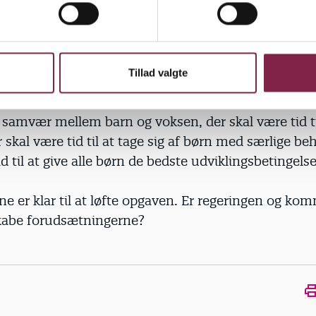
es, så truer det med at blive et samfundsproblem,
atsminister Lars Løkke Rasmussen eller formand fo
s Landsforening, Erik Fabrin, længere kan ignore
Tillad valgte
agtilbud har brug for tidssvarende og rummelige fac
voksne ikke bliver syge. Der skal være tid til et tæt 
samvær mellem barn og voksen, der skal være tid til
r skal være tid til at tage sig af børn med særlige be
id til at give alle børn de bedste udviklingsbetingelse
e er klar til at løfte opgaven. Er regeringen og k
 skabe forudsætningerne?