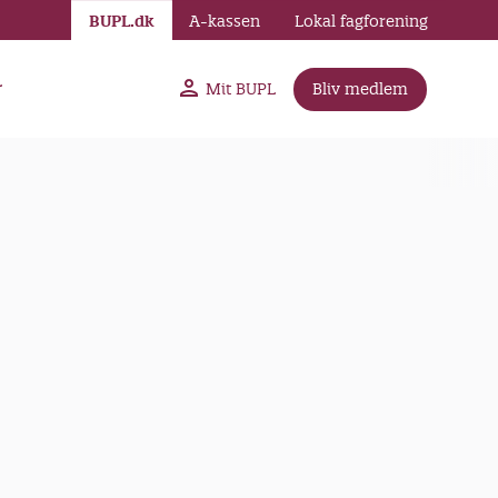
BUPL.dk
A-kassen
Lokal fagforening
r
Mit BUPL
Bliv medlem