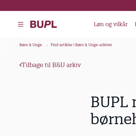
G
å
t
Løn og vilkår
i
l
B
Børn & Unge
Find artikler i Børn & Unge-arkivet
h
r
o
ø
v
Tilbage til B&U arkiv
d
e
k
d
i
r
BUPL m
n
u
d
m
børne
h
m
o
e
l