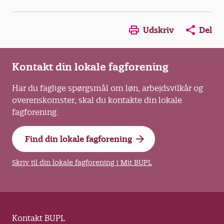
Opens in a new window
Opens in a new win
Opens in a
Udskriv
Del
Kontakt din lokale fagforening
Har du faglige spørgsmål om løn, arbejdsvilkår og
overenskomster, skal du kontakte din lokale
fagforening.
Find din lokale fagforening
Skriv til din lokale fagforening i Mit BUPL
Kontakt BUPL