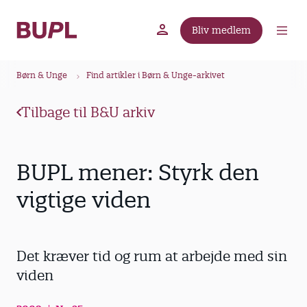
G
å
Bliv medlem
t
BUPL.dk
A-kassen
Lokal fagforening
i
B
l
Børn & Unge
Find artikler i Børn & Unge-arkivet
r
h
ø
o
Tilbage til B&U arkiv
v
d
e
k
d
r
BUPL mener: Styrk den
i
u
n
vigtige viden
m
d
m
h
o
e
Det kræver tid og rum at arbejde med sin
l
d
viden