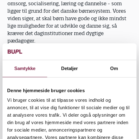
omsorg, socialisering, læring og dannelse - som
ligger til grund for det danske børnesystem. Vores
viden siger, at skal børn have gode og ikke mindst
lige muligheder for at udvikle og danne sig, så
kræver det daginstitutioner med dygtige
pædagoger.
Pædagoger, som både har et godt teoretisk
fundament og et stort beredskab af pædagogiske
Samtykke
Detaljer
Om
metoder, er i stand til med denne teoretiske og
metodemæssige viden at skabe en praksis - en
dagligdag for børnene, som i stor udstrækning
Denne hjemmeside bruger cookies
handler om at sætte børnenes egne interesser og
motiver i centrum.
Vi bruger cookies til at tilpasse vores indhold og
annoncer, til at vise dig funktioner til sociale medier og til
Fundamentet for denne treenighed af viden (at
at analysere vores trafik. Vi deler også oplysninger om
vide, at kunne og at gøre) skabes i vores uddannelse
din brug af vores hjemmeside med vores partnere inden
- pædagoguddannelsen - og den forfines gennem
for sociale medier, annonceringspartnere og
det konkrete arbejde i daginstitutioner og klubber.
analysepartnere. Vores partnere kan kombinere disse