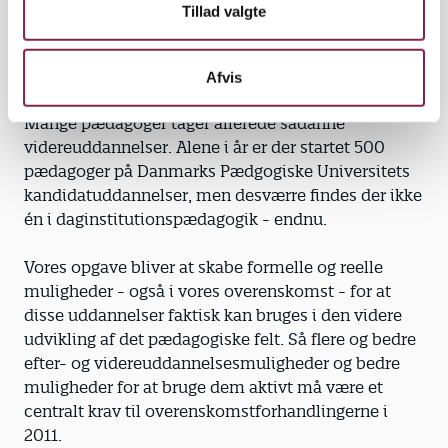
mindst kandidatuddannelser i
Tillad valgte
daginstitutionspædagogik samt ved at skabe nye
stillingskategorier inden for vores område, hvor
sådanne videreuddannelser kan bruges.
Afvis
Mange pædagoger tager allerede sådanne
videreuddannelser. Alene i år er der startet 500
pædagoger på Danmarks Pædgogiske Universitets
kandidatuddannelser, men desværre findes der ikke
én i daginstitutionspædagogik - endnu.
Vores opgave bliver at skabe formelle og reelle
muligheder - også i vores overenskomst - for at
disse uddannelser faktisk kan bruges i den videre
udvikling af det pædagogiske felt. Så flere og bedre
efter- og videreuddannelsesmuligheder og bedre
muligheder for at bruge dem aktivt må være et
centralt krav til overenskomstforhandlingerne i
2011.