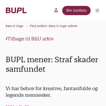
G
å
Bliv medlem
t
BUPL.dk
A-kassen
Lokal fagforening
i
B
l
Børn & Unge
Find artikler i Børn & Unge-arkivet
r
h
ø
o
Tilbage til B&U arkiv
v
d
e
k
d
r
BUPL mener: Straf skader
i
u
n
samfundet
m
d
m
h
o
e
Vi har behov for kreative, fantasifulde og
l
d
legende mennesker.