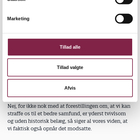
bukkene.
e
v
Marketing
a
l
Her er stigmatiseringen dog gået for vidt, selv for
g
regeringen, hvorfor den har foreslået, at
sprogvurderingerne i treårsalderen kun foretages,
Tillad alle
hvor det skønnes fagligt begrundet. Det er et lille
skridt i den rigtige retning, men indtil nu desværre
Tillad valgte
kun undtagelsen, der bekræfter reglen.
Afvis
Men har vi brug for dette slå, spark og bid-regime?
Nej, for ikke nok med at forestillingen om, at vi kan
straffe os til et bedre samfund, er yderst tvivlsom
og uden historisk belæg, så siger al vores viden, at
vi faktisk også opnår det modsatte.