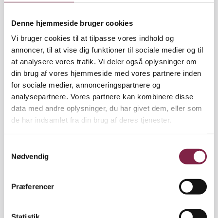
På arbejdsmarkedsområdet straffes og kontrolleres
de arbejdsløse på mangfoldige måder og så
Denne hjemmeside bruger cookies
raffineret, at mange tror, at det udelukkende er
Vi bruger cookies til at tilpasse vores indhold og
deres egen skyld, at de ikke har et arbejde.
annoncer, til at vise dig funktioner til sociale medier og til
at analysere vores trafik. Vi deler også oplysninger om
din brug af vores hjemmeside med vores partnere inden
for sociale medier, annonceringspartnere og
På integrationsområdet holdes der heller ikke igen.
analysepartnere. Vores partnere kan kombinere disse
Forældre til kriminelle unge skal kunne udvises,
data med andre oplysninger, du har givet dem, eller som
danske statsborgere med anden etnisk baggrund
de har indsamlet fra din brug af deres tjenester.
kan udvises, unge under 25 år kan ikke gifte sig med
udenlandske statsborgere og så videre.
S
Nødvendig
a
m
t
Selv på børneområdet er straf og sanktioner
Præferencer
y
kommet på dagsordenen med et utal af test og
k
vurderinger, som lynhurtigt får skilt fårene fra
k
Statistik