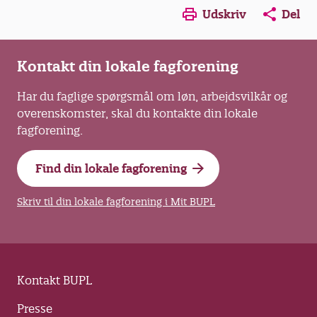
Opens in a new window
Opens in a new win
Opens in a
Udskriv
Del
Kontakt din lokale fagforening
Har du faglige spørgsmål om løn, arbejdsvilkår og
overenskomster, skal du kontakte din lokale
fagforening.
Find din lokale fagforening
Skriv til din lokale fagforening i Mit BUPL
Kontakt BUPL
Presse