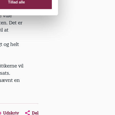
Tillad alle
tidig har
 ville
en. Det er
l at
t og helt
itikerne vil
sats.
 nævnt en
Udskriv
Del
ns in a new window
Opens in a new window
Opens in a new window