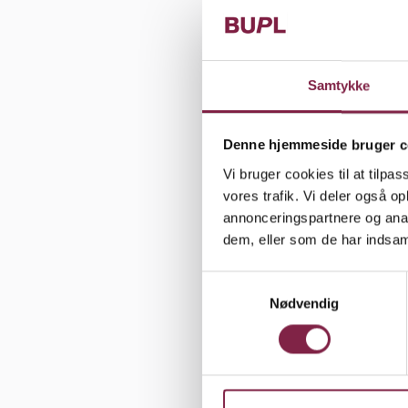
til andre 
Men "Husk 
er desværre
Samtykke
politikerne
Denne hjemmeside bruger c
Man kan sig
Vi bruger cookies til at tilpas
forhandling
vores trafik. Vi deler også 
efterfølgen
annonceringspartnere og anal
område. He
dem, eller som de har indsaml
gå ud over
S
som resulta
Nødvendig
a
m
Det har be
t
haft meget 
y
KL ville g
k