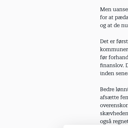
Men uanset 
for at pæda
og at de nu
Det er førs
kommunerne
før forhand
finanslov. 
inden senes
Bedre lønni
afsætte fem
overenskom
skævheden i
også regnet