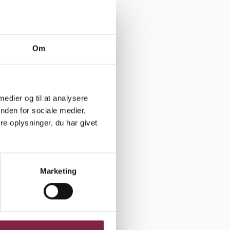
 Fogh. Det
vede, har
Om
i
 medier og til at analysere
n og
nden for sociale medier,
ens
e oplysninger, du har givet
ikke måtte
nger havde
Marketing
) ikke har
 5. juni.
 penge med.