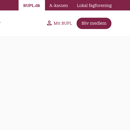
BUPL.dk
A-kassen
Lokal fagforening
r
Mit BUPL
Bliv medlem