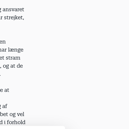
g ansvaret
 strejket,
men
har længe
get stram
, og at de
.
e at
 af
bet og vel
d i forhold