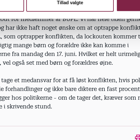
Tillad valgte
rent pressestunt, som er helt hen i vejret, da KL sam
kout for medlemmer af BUPL. Vi har hele tiden gerne
g har ikke haft noget ønske om at optrappe konflikt
, som optrapper konflikten, da lockouten kommer ti
 rigtig mange børn og forældre ikke kan komme i
erne fra mandag den 17. juni. Hvilket er helt urimelig
, vel også set med børn og forældres øjne.
 tage et medansvar for at få løst konflikten, hvis pol
lle forhandlinger og ikke bare diktere en fast procent
gger hos politikerne - om de tager det, kræver som
e i skrivende stund.
Ope