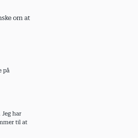
ønske om at
e på
 Jeg har
mmer til at