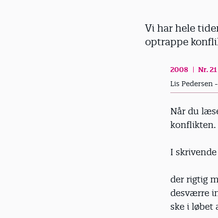
d
Vi har hele tid
optrappe konfli
2008
Nr. 21
Lis Pedersen 
Når du læse
konflikten.
I skrivende
der rigtig
desværre in
ske i løbet