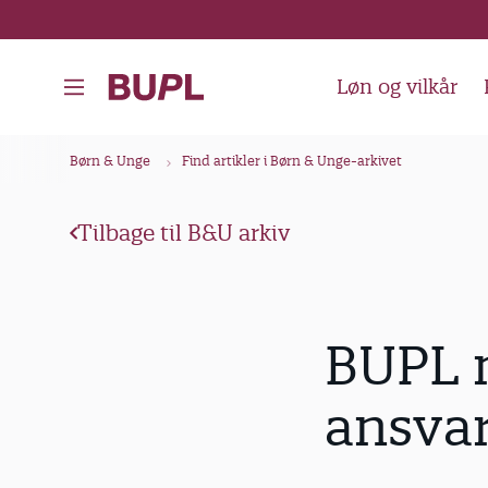
G
å
t
Løn og vilkår
i
l
B
Børn & Unge
Find artikler i Børn & Unge-arkivet
h
r
o
ø
v
Tilbage til B&U arkiv
d
e
k
d
i
r
BUPL m
n
u
d
m
ansva
h
m
o
e
l