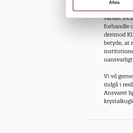
k
Afvis
e
Det var et 
v
varslet loc
a
forhandle o
l
derimod KL
g
betyde, at
institution
uansvarligt
Vi vil gerne
indgå i ree
Ansvaret li
krystalkugl