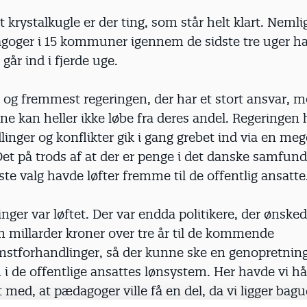
krystalkugle er der ting, som står helt klart. Nemli
goger i 15 kommuner igennem de sidste tre uger har
 går ind i fjerde uge.
t og fremmest regeringen, der har et stort ansvar, 
 kan heller ikke løbe fra deres andel. Regeringen 
linger og konflikter gik i gang grebet ind via en me
Det på trods af at der er penge i det danske samfund
te valg havde løfter fremme til de offentlig ansatte
nger var løftet. Der var endda politikere, der ønsked
 millarder kroner over tre år til de kommende
stforhandlinger, så der kunne ske en genopretning
 de offentlige ansattes lønsystem. Her havde vi hå
 med, at pædagoger ville få en del, da vi ligger bagu