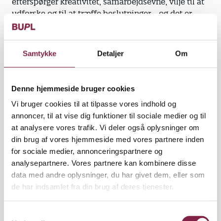
efterspørger kreativitet, samarbejdsevne, vilje til at
udforske og til at træffe beslutninger - og det er
netop de intelligenser og kompetencer, der
understøttes i fritidsinstitutionen og i
daginstitutionerne, før børnene begynder i skolen.
Samtykke
Detaljer
Om
Der er ganske givet brug for nye løsninger, når det
gælder børn, der har det svært fagligt og socialt,
Denne hjemmeside bruger cookies
men det skal være løsninger, der er pædagogisk
Vi bruger cookies til at tilpasse vores indhold og
funderet, og som indgår i hverdagen med børnene.
annoncer, til at vise dig funktioner til sociale medier og til
Pædagoger har jo netop blik for at gå ind og
at analysere vores trafik. Vi deler også oplysninger om
opmuntre lige præcis de børn. Det kan foregå på
din brug af vores hjemmeside med vores partnere inden
mange måder - f.eks. ved, at det barn, der ikke har
for sociale medier, annonceringspartnere og
bogstaver som sine bedste venner, får ansvar for at
analysepartnere. Vores partnere kan kombinere disse
skrive skilte eller indkøbssedler, eller hvad der nu
data med andre oplysninger, du har givet dem, eller som
måtte være brug for. Det tager mere tid, men det
de har indsamlet fra din brug af deres tjenester.
bliver en større sejr! Regnefærdighed kan også
udvikles på mange andre måder end ved at terpe
S
tabeller, og det er jo simpelthen en del af det