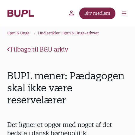
G
å
Bliv medlem
t
BUPL.dk
A-kassen
Lokal fagforening
i
B
l
Børn & Unge
Find artikler i Børn & Unge-arkivet
r
h
ø
o
Tilbage til B&U arkiv
v
d
e
k
d
r
BUPL mener: Pædagogen
i
u
n
skal ikke være
m
d
reservelærer
m
h
o
e
l
d
Det ligner et opgør med noget af det
bedste i dansk børnepolitik.