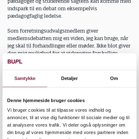
pædagoger og studerende sagtens kan komme med
indspark til en debat om eksempelvis
pædagogfaglig ledelse.
Som forretningsudvalgsmedlem giver
medlemsdebatten mig en viden, jeg kan bruge, når
jeg skal til forhandlinger eller møder. Ikke blot giver
den mig mulighed for at videregive forskellige
synspunkter fra medlemmerne, men også komme
med direkte citater, når det er relevant.
Samtykke
Detaljer
Om
Debatsiden har dog også haft sine problemer.
Hidsige udsagn og hårde personangreb har fra tid til
anden ikke pyntet på dens ry. Men jeg er glad for at
Denne hjemmeside bruger cookies
kunne konstatere, at der i dag er en udbredt
Vi bruger cookies til at tilpasse vores indhold og
holdning til at gå efter bolden i stedet for manden.
annoncer, til at vise dig funktioner til sociale medier og til
at analysere vores trafik. Vi deler også oplysninger om
Når man diskuterer civiliseret og på lige fod, får
din brug af vores hjemmeside med vores partnere inden
debatten en helt anden karakter. Pludselig udvikler