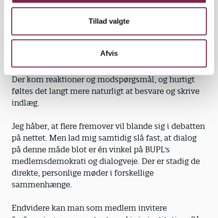
havde visse forbehold for at komme i gang. Jeg
syntes, det var svært at finde en indgangsvinkel til
Tillad valgte
alle de emner, der blev diskuteret på kryds og tværs.
Afvis
Så jeg tog udgangspunkt i et specifikt emne
(medlemsinddragelse) og skrev et indlæg om det.
Der kom reaktioner og modspørgsmål, og hurtigt
føltes det langt mere naturligt at besvare og skrive
indlæg.
Jeg håber, at flere fremover vil blande sig i debatten
på nettet. Men lad mig samtidig slå fast, at dialog
på denne måde blot er én vinkel på BUPL's
medlemsdemokrati og dialogveje. Der er stadig de
direkte, personlige møder i forskellige
sammenhænge.
Endvidere kan man som medlem invitere