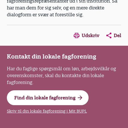
fagforeningsrepræsentanter ud i sin institution. Så
har man dem for sig selv, og en mere direkte
dialogform er svær at forestille sig.
Opens in a new window
Opens in a new win
Opens in a
Udskriv
Del
Kontakt din lokale fagforening
Har du faglige spørgsmål om løn, arbejdsvilkår og
overenskomster, skal du kontakte din lokale
fagforening.
Find din lokale fagforening
Skriv til din lokale fagforening i Mit BUPL