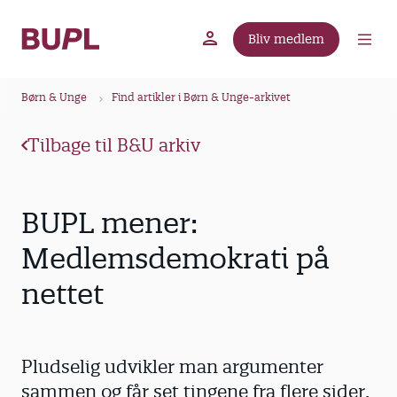
G
å
Bliv medlem
t
BUPL.dk
A-kassen
Lokal fagforening
i
B
l
Børn & Unge
Find artikler i Børn & Unge-arkivet
r
h
ø
o
Tilbage til B&U arkiv
v
d
e
k
d
r
BUPL mener:
i
u
n
Medlemsdemokrati på
m
d
nettet
m
h
o
e
l
d
Pludselig udvikler man argumenter
sammen og får set tingene fra flere sider.