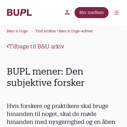
G
å
Bliv medlem
t
BUPL.dk
A-kassen
Lokal fagforening
i
B
l
Børn & Unge
Find artikler i Børn & Unge-arkivet
r
h
ø
o
Tilbage til B&U arkiv
v
d
e
k
d
r
BUPL mener: Den
i
u
n
subjektive forsker
m
d
m
h
o
e
Hvis forskere og praktikere skal bruge
l
d
hinanden til noget, skal de møde
hinanden med nysgerrighed og en åben