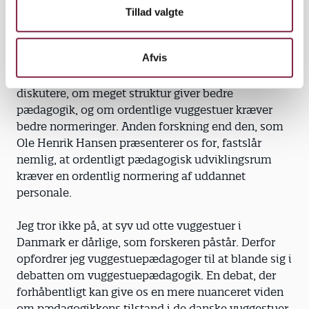
Tillad valgte
Når det er sagt, er det spændende at diskutere, om
pædagoger skal gå på kompromis med
Afvis
arbejdsmiljøet, og om pædagogik ikke også kan
foregå ved høje borde. Det er også relevant at
diskutere, om meget struktur giver bedre
pædagogik, og om ordentlige vuggestuer kræver
bedre normeringer. Anden forskning end den, som
Ole Henrik Hansen præsenterer os for, fastslår
nemlig, at ordentligt pædagogisk udviklingsrum
kræver en ordentlig normering af uddannet
personale.
Jeg tror ikke på, at syv ud otte vuggestuer i
Danmark er dårlige, som forskeren påstår. Derfor
opfordrer jeg vuggestuepædagoger til at blande sig i
debatten om vuggestuepædagogik. En debat, der
forhåbentligt kan give os en mere nuanceret viden
om pædagogikkens tilstand i de danske vuggestuer.