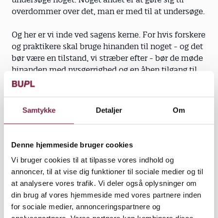
overdommer over det, man er med til at undersøge.
Og her er vi inde ved sagens kerne. For hvis forskere
og praktikere skal bruge hinanden til noget - og det
bør være en tilstand, vi stræber efter - bør de møde
hinanden med nysgerrighed og en åben tilgang til
hinandens forskellige arbejdsopgaver og metoder.
Pædagogerne har et udgangspunkt, og forskeren har
Samtykke
Detaljer
Om
et andet. Kunststykket må være at finde et fælles
udgangspunkt for diskussionen om
forskningsresultaterne, så forskeren kan lade sig
Denne hjemmeside bruger cookies
inspirere af pædagogerne, og pædagogerne kan
Vi bruger cookies til at tilpasse vores indhold og
lære noget af forskningen. Men vel egentlig også, så
annoncer, til at vise dig funktioner til sociale medier og til
forskeren kan se, at vedkommendes
at analysere vores trafik. Vi deler også oplysninger om
forskningsresultater bliver brugt til forandringer til
din brug af vores hjemmeside med vores partnere inden
gavn for børn og pædagoger.
for sociale medier, annonceringspartnere og