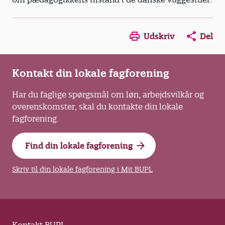
Opens in a new window
Opens in a new win
Opens in a
Udskriv
Del
Kontakt din lokale fagforening
Har du faglige spørgsmål om løn, arbejdsvilkår og
overenskomster, skal du kontakte din lokale
fagforening.
Find din lokale fagforening
Skriv til din lokale fagforening i Mit BUPL