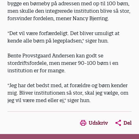
bygge en børneby på adressen med op til 100 børn,
men skulle den integrerede institution blive så stor,
forsvinder fordelen, mener Nancy Bjerring.
"Det vil være forfærdeligt. Det bliver umuligt at
kende alle børn på legepladsen," siger hun.
Bente Provstgaard Andersen kan godt se
stordriftsfordele, men mener 90-100 børn i en
institution er for mange.
"Jeg har det bedst med, at forældre og børn kender
mig. Bliver institutionen så stor, skal jeg vælge, om
jeg vil være med eller ej," siger hun.
Opens in a new window
Opens in a new win
Opens in a
Udskriv
Del