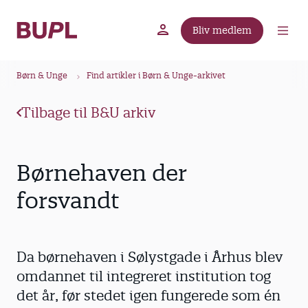
G
å
Bliv medlem
t
BUPL.dk
A-kassen
Lokal fagforening
i
B
l
Børn & Unge
Find artikler i Børn & Unge-arkivet
r
h
ø
o
Tilbage til B&U arkiv
v
d
e
k
d
r
Børnehaven der
i
u
n
forsvandt
m
d
m
h
o
e
Da børnehaven i Sølystgade i Århus blev
l
d
omdannet til integreret institution tog
det år, før stedet igen fungerede som én