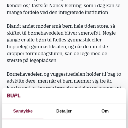
kender os," fastslår Nancy Bjerring, som i dag kan se
mange fordele ved den integrerede institution.
Blandt andet møder små børn hele tiden store, så
skiftet til børnehavedelen bliver smertefrit. Nogle
gange er alle børn til fælles gymnastik eller
hoppeleg i gymnastiksalen, og når de mindste
dropper formiddagsluren, kan de lege med de
største på legepladsen.
Børnehavedelen og vuggestuedelen holder til bag to
adskilte døre, men når et barn nærmer sig tre år,
kan barnet let besøge børnehavedelen og vænne sig
til nye legekammerater.
"Det tager år at blive integreret ..."
Samtykke
Detaljer
Om
Den pædagogiske leder, Bente Provstgaard