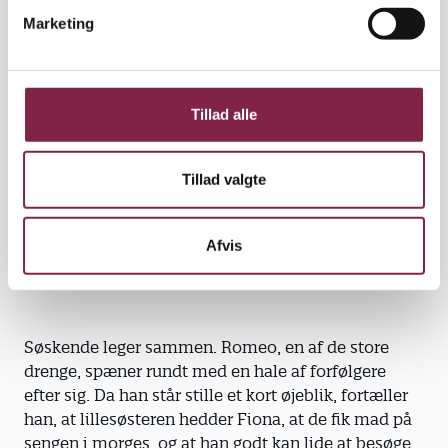
v
Meningen er, at vuggestuedelen og børnehavedelen
Marketing
a
skal fungere som én samlet enhed. Derfor startede
l
en af pædagogerne fra børnehaven sammen med to
g
pædagogmedhjælpere fra vuggestuen, så
traditioner og pædagogik blev ført videre.
Tillad alle
"Det var dømt til at gå galt, hvis hele det gamle
personale var samlet i børnehavedelen," mener
Tillad valgte
leder Bente Provstgaard Andersen og peger på, at
det kunne føre til uheldige grupperinger blandt
Afvis
pædagogerne.
Søskende leger sammen. Romeo, en af de store
drenge, spæner rundt med en hale af forfølgere
efter sig. Da han står stille et kort øjeblik, fortæller
han, at lillesøsteren hedder Fiona, at de fik mad på
sengen i morges, og at han godt kan lide at besøge