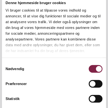
Andersen, lader de gråblå øjne søge tænksomt hen
Denne hjemmeside bruger cookies
mod vinduet, mens hun forklarer om overgangen
Vi bruger cookies til at tilpasse vores indhold og
fra børnehave til integreret institution.
annoncer, til at vise dig funktioner til sociale medier og til
at analysere vores trafik. Vi deler også oplysninger om
"Der er mange indgroede vaner. Noget personale i
din brug af vores hjemmeside med vores partnere inden
børnehaven er ikke så hooked på at være i
for sociale medier, annonceringspartnere og
vuggestuen. Især mændene bryder sig ikke om at
analysepartnere. Vores partnere kan kombinere disse
skifte ble. Omvendt synes nogle kvindelige
data med andre oplysninger, du har givet dem, eller som
pædagoger i vuggestuen ikke, at de seksårige
de har indsamlet fra din brug af deres tjenester.
drenge er særligt sjove."
S
Oprindelig var planen, at en pædagog fra
Nødvendig
a
vuggestuen kunne bytte formiddagsvagt med en
m
pædagog fra børnehaven, så der kom mere
t
variation i arbejdet og bedre kendskab til alle
Præferencer
y
børnene. Men når hverdagen drøner af sted, hører
k
det til sjældenhederne, at pædagogerne skifter
k
Statistik
afdeling.
e