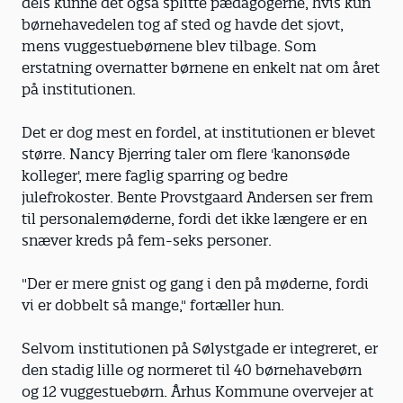
dels kunne det også splitte pædagogerne, hvis kun
børnehavedelen tog af sted og havde det sjovt,
mens vuggestuebørnene blev tilbage. Som
erstatning overnatter børnene en enkelt nat om året
på institutionen.
Det er dog mest en fordel, at institutionen er blevet
større. Nancy Bjerring taler om flere 'kanonsøde
kolleger', mere faglig sparring og bedre
julefrokoster. Bente Provstgaard Andersen ser frem
til personalemøderne, fordi det ikke længere er en
snæver kreds på fem-seks personer.
"Der er mere gnist og gang i den på møderne, fordi
vi er dobbelt så mange," fortæller hun.
Selvom institutionen på Sølystgade er integreret, er
den stadig lille og normeret til 40 børnehavebørn
og 12 vuggestuebørn. Århus Kommune overvejer at