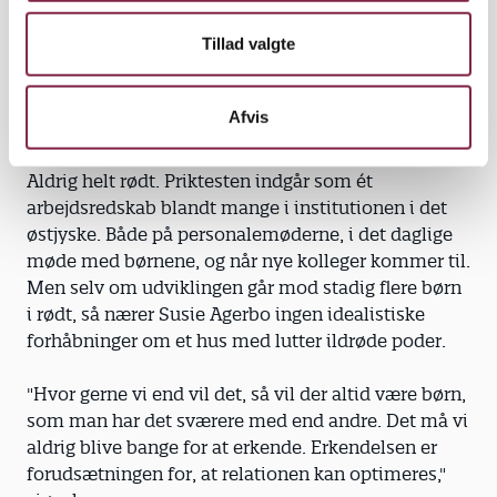
udtryk for et barn, du som pædagog har et godt
Tillad valgte
forhold til. Et barn, som du kan matche og drage
den rette omsorg for," siger Susie Agerbo.
Afvis
Aldrig helt rødt. Priktesten indgår som ét
arbejdsredskab blandt mange i institutionen i det
østjyske. Både på personalemøderne, i det daglige
møde med børnene, og når nye kolleger kommer til.
Men selv om udviklingen går mod stadig flere børn
i rødt, så nærer Susie Agerbo ingen idealistiske
forhåbninger om et hus med lutter ildrøde poder.
"Hvor gerne vi end vil det, så vil der altid være børn,
som man har det sværere med end andre. Det må vi
aldrig blive bange for at erkende. Erkendelsen er
forudsætningen for, at relationen kan optimeres,"