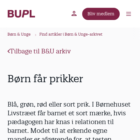
G
å
Bliv medlem
t
BUPL.dk
A-kassen
Lokal fagforening
i
B
l
Børn & Unge
Find artikler i Børn & Unge-arkivet
r
h
ø
o
Tilbage til B&U arkiv
v
d
e
k
d
r
Børn får prikker
i
u
n
m
d
m
h
Blå, grøn, rød eller sort prik. I Børnehuset
o
e
Livstræet får barnet et sort mærke, hvis
l
pædagogen har knas i relationen til
d
barnet. Modet til at erkende egne
mangler er afgørende for, at testen