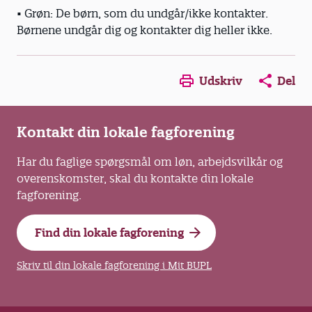
• Grøn: De børn, som du undgår/ikke kontakter.
Børnene undgår dig og kontakter dig heller ikke.
Opens in a new window
Opens in a new win
Opens in a
Udskriv
Del
Kontakt din lokale fagforening
Har du faglige spørgsmål om løn, arbejdsvilkår og
overenskomster, skal du kontakte din lokale
fagforening.
Find din lokale fagforening
Skriv til din lokale fagforening i Mit BUPL