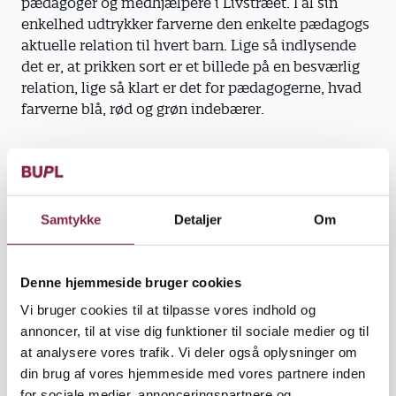
pædagoger og medhjælpere i Livstræet. I al sin
enkelhed udtrykker farverne den enkelte pædagogs
aktuelle relation til hvert barn. Lige så indlysende
det er, at prikken sort er et billede på en besværlig
relation, lige så klart er det for pædagogerne, hvad
farverne blå, rød og grøn indebærer.
"Med priktesten har vi et let tilgængeligt sprog om
vores børn, som alle vi voksne er fortrolige med. I
Samtykke
Detaljer
Om
stedet for at stå og vende og dreje relationen i en
halv time, så kan vi lynhurtigt og med en enkelt prik
præcisere, hvad der er på spil," siger Susie Agerbo
Denne hjemmeside bruger cookies
og inviterer os med helt indenfor i den
Vi bruger cookies til at tilpasse vores indhold og
pædagogiske virkelighed.
annoncer, til at vise dig funktioner til sociale medier og til
at analysere vores trafik. Vi deler også oplysninger om
"Vores pædagog Jesper havde et barn, som gerne
din brug af vores hjemmeside med vores partnere inden
ville ind og lege. Normalt er vi ude om
for sociale medier, annonceringspartnere og